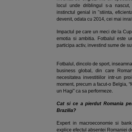
locul unde driblingul s-a nascut,
instinctul genial in "stiinta, eficie
devenit, odata cu 2014, cei mai inrai
Impactul pe care un meci de la Cupa
emotia si ambitia. Fotbalul este 
participa activ, investind sume de su
Fotbalul, dincolo de sport, inseam
business global, din care Roman
necesitatea investitiilor intr-un p
moment, precum a facut-o Belgia, “f
un Hagi” ca sa performeze.
Cat si ce a pierdut Romania pen
Brazilia?
Expert in macroeconomie si bank
explice efectul absentei Romaniei de