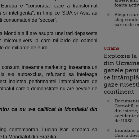
americani,
foarte acti
 Europa e “corporatia” care a transformat
nta si inteligenta", in timp ce SUA si Asia au
Alegeri eu
aleg condu
ti consumatori de “soccer”.
care este m
 Mondiala il are asupra unei tari depaseste
un microunivers la care miliarde de oameni
te de miliarde de euro.
Ucraina
Explozie la
din Ucraina
na consum, inseamna marketing, inseamna un
gazele pent
ia s-a autoexclus, refuzand sa inteleaga
se întâmplă 
roiect inaintea performantei intamplatoare de
gaze ruseșt
otbalul care a demonstrate nu are nevoie de
continent
Documente d
Cernobîl, c
tru ca nu s-a calificat la Mondialul din
din istorie,
accidente 
de URSS
ing contemporan, Lucian Isar incearca sa
Inundație d
Cum a deve
 la Mondialul din Brazilia