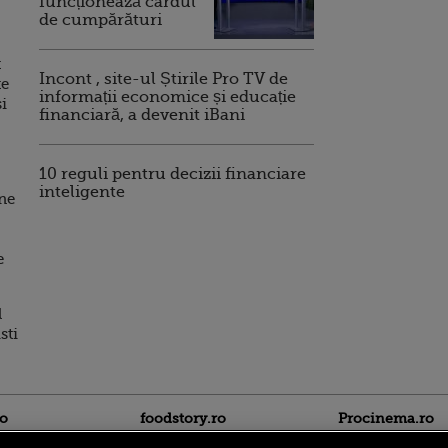
funcționează cardul
de cumpărături
t
Incont , site-ul Știrile Pro TV de
te
informații economice și educație
si
financiară, a devenit iBani
10 reguli pentru decizii financiare
inteligente
ne
e
l
sti
ro
foodstory.ro
Procinema.ro