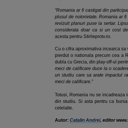
“Romania ar fi castigat din partici
plusul de notorietate. Romania ar fi in
revizuit planuri puse la sertar. Lip
considerata doar ca si un cost de 
acesta pentru Stirileprotv.ro.
Cu o cifra aproximativa incearca sa
pierdut o nationala precum cea a R
dubla cu Grecia, din play-off-ul pent
meci de calificare duce la o scader
un studiu care sa arate impactul rat
meci de calificare.”
Totusi, Romania nu se incadreaza in t
din studiu. Si asta pentru ca burs
celelalte.
Autor:
Catalin Andrei
, editor www.