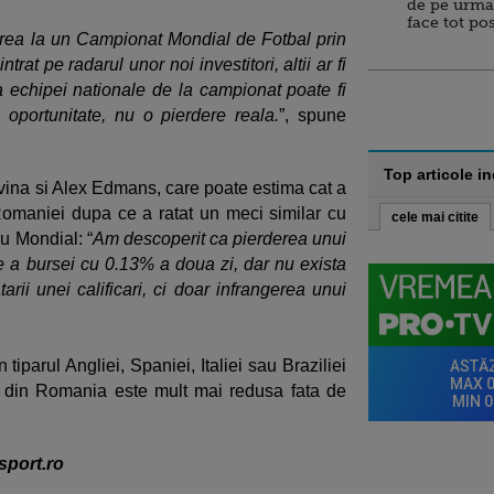
de pe urma
face tot po
parea la un Campionat Mondial de Fotbal prin
trat pe radarul unor noi investitori, altii ar fi
sa echipei nationale de la campionat poate fi
oportunitate, nu o pierdere reala.
”, spune
Top articole i
 vina si Alex Edmans, care poate estima cat a
omaniei dupa ce a ratat un meci similar cu
cele mai citite
ru Mondial: “
Am descoperit ca pierderea unui
e a bursei cu 0.13% a doua zi, dar nu exista
arii unei calificari, ci doar infrangerea unui
iparul Angliei, Spaniei, Italiei sau Braziliei
a din Romania este mult mai redusa fata de
sport.ro