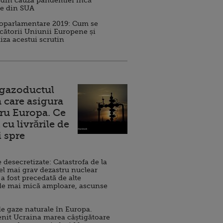
 din cauza pandemiei încă
ve din SUA
roparlamentare 2019: Cum se
cătorii Uniunii Europene și
iza acestui scrutin
 gazoductul
 care asigura
ru Europa. Ce
cu livrările de
i spre
esecretizate: Catastrofa de la
el mai grav dezastru nuclear
 a fost precedată de alte
de mai mică amploare, ascunse
e gaze naturale în Europa.
nit Ucraina marea câștigătoare