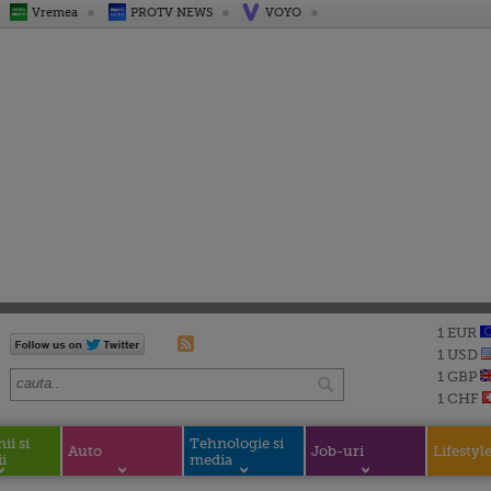
Vremea
PROTV NEWS
VOYO
1 EUR
1 USD
1 GBP
1 CHF
i si
Tehnologie si
Auto
Job-uri
Lifestyl
i
media