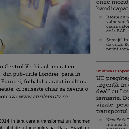
crize mondi
handicapat 
Istorie cu 
vulnerabilă
cauza dator
de la BCE
Șomajul în 
de criză. R
puțini șom
 in Centrul Vechi aglomerat cu
Uniunea Europea
, din pub-urile Londrei, pana in
UE pregăte
Europei, fotbalul a aratat in ultima
urgență, în
etate, ci reuseste chiar sa devina o
deal” cu Lo
 noteaza
www.stirileprotv.ro
.
ianuarie. 
vizate: pesc
transportul 
New York T
2014 in tara care a transformat un fenomen
intrarea în
ol iubit de o lume intreaga. Daca Brazilia e