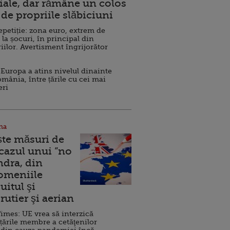
ale, dar rămâne un colos
de propriile slăbiciuni
repetiție: zona euro, extrem de
 la șocuri, în principal din
iilor. Avertisment îngrijorător
Europa a atins nivelul dinainte
omânia, între țările cu cei mai
eri
na
ște măsuri de
 cazul unui ”no
ndra, din
Domeniile
uitul şi
rutier şi aerian
imes: UE vrea să interzică
 țările membre a cetăţenilor