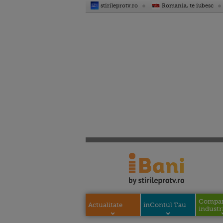
stirileprotv.ro
Romania, te iubesc
Compani
Actualitate
inContul Tau
industri