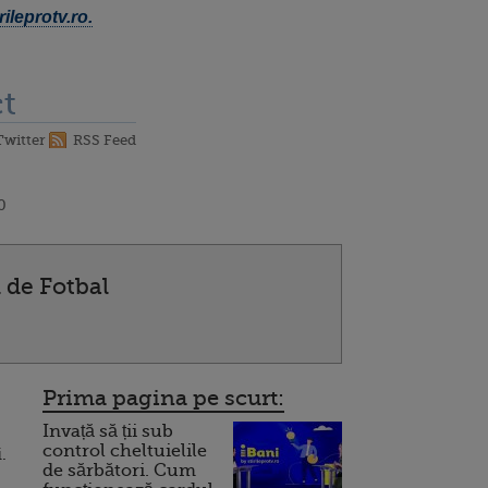
ileprotv.ro.
t
Twitter
RSS Feed
0
de Fotbal
Prima pagina pe scurt:
Invață să ții sub
control cheltuielile
.
de sărbători. Cum