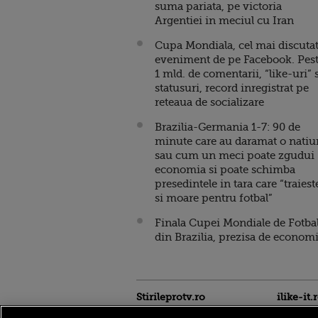
suma pariata, pe victoria
Argentiei in meciul cu Iran
Cupa Mondiala, cel mai discuta
eveniment de pe Facebook. Pes
1 mld. de comentarii, “like-uri” 
statusuri, record inregistrat pe
reteaua de socializare
Brazilia-Germania 1-7: 90 de
minute care au daramat o natiu
sau cum un meci poate zgudui
economia si poate schimba
presedintele in tara care “traiest
si moare pentru fotbal”
Finala Cupei Mondiale de Fotba
din Brazilia, prezisa de economi
Stirileprotv.ro
ilike-it.