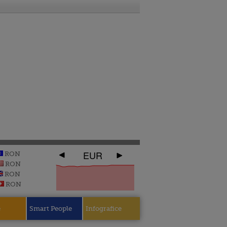
EUR
RON
RON
RON
RON
e
Smart People
Infografice