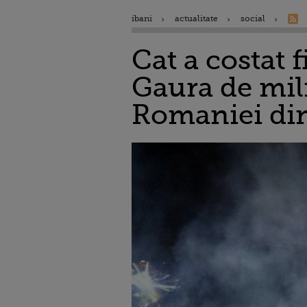
ibani
actualitate
social
Cat a costat 
Gaura de mil
Romaniei din