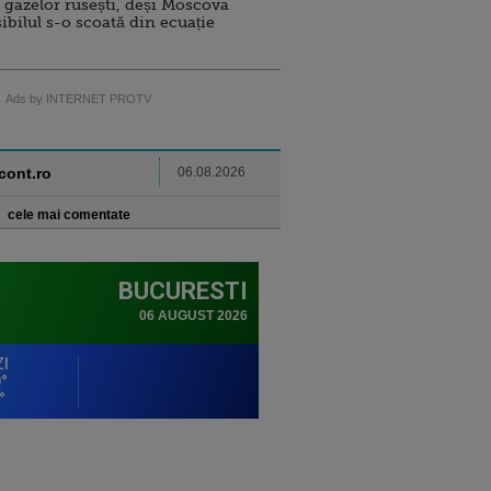
 gazelor rusești, deși Moscova
sibilul s-o scoată din ecuație
Ads by INTERNET PROTV
ncont.ro
06.08.2026
cele mai comentate