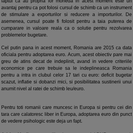
faptul ca au propria lor moneda in acest moment este un
avantaj pentru ca pot folosi cursul de schimb ca un instrument
de stimulare a exporturilor si reducere a importurilor. De
asemenea, cursul poate fi folosit pentru a taia puterea de
cumparare in valoare reala ca o solutie pentru rezolvarea
problemelor bugetare.
Cel putin pana in acest moment, Romania are 2015 ca data
oficiala pentru adoptarea euro. Acum, acest obiectiv pare mai
greu de atins decat de indeplinit, avand in vedere criteriile
economice pe care trebuie sa le indeplineasca Romania
pentru a intra in clubul celor 17 tari cu euro: deficit bugetar
scazut, inflatie si dobanzi mici, si posibilitatea sustinerii unui
anumit nivel al ratei de schimb leu/euro.
Pentru toti romanii care muncesc in Europa si pentru cei din
tara care calatoresc liber in Europa, adoptarea euro din punct
de vedere psihologic este deja un fapt.