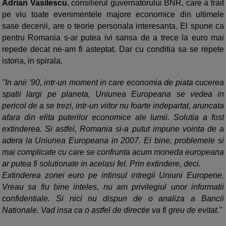
Adrian Vasilescu
, consilierul guvernatorului BNR, care a trait
pe viu toate evenimentele majore economice din ultimele
sase decenii, are o teorie personala interesanta. El spune ca
pentru Romania s-ar putea ivi sansa de a trece la euro mai
repede decat ne-am fi asteptat. Dar cu conditia sa se repete
istoria, in spirala.
"In anii '90, intr-un moment in care economia de piata cucerea
spatii largi pe planeta, Uniunea Europeana se vedea in
pericol de a se trezi, intr-un viitor nu foarte indepartat, aruncata
afara din elita puterilor economice ale lumii. Solutia a fost
extinderea. Si astfel, Romania si-a putut impune vointa de a
adera la Uniunea Europeana in 2007. Ei bine, problemele si
mai complicate cu care se confrunta acum moneda europeana
ar putea fi solutionate in acelasi fel. Prin extindere, deci.
Extinderea zonei euro pe intinsul intregii Uniuni Europene.
Vreau sa fiu bine inteles, nu am privilegiul unor informatii
confidentiale. Si nici nu dispun de o analiza a Bancii
Nationale. Vad insa ca o astfel de directie va fi greu de evitat."