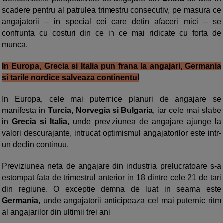
scadere pentru al patrulea trimestru consecutiv, pe masura ce
angajatorii – in special cei care detin afaceri mici – se
confrunta cu costuri din ce in ce mai ridicate cu forta de
munca.
In Europa, Grecia si Italia pun frana la angajari, Germania
si tarile nordice salveaza continentul
In Europa, cele mai puternice planuri de angajare se
manifesta in
Turcia, Norvegia si Bulgaria
, iar cele mai slabe
in
Grecia si Italia
, unde previziunea de angajare ajunge la
valori descurajante, intrucat optimismul angajatorilor este intr-
un declin continuu.
Previziunea neta de angajare din industria prelucratoare s-a
estompat fata de trimestrul anterior in 18 dintre cele 21 de tari
din regiune. O exceptie demna de luat in seama este
Germania
, unde angajatorii anticipeaza cel mai puternic ritm
al angajarilor din ultimii trei ani.