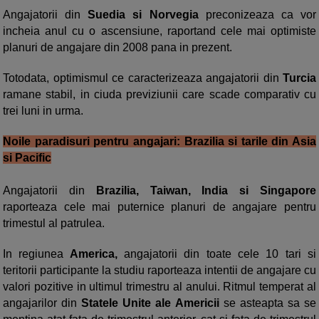
Angajatorii din
Suedia si Norvegia
preconizeaza ca vor
incheia anul cu o ascensiune, raportand cele mai optimiste
planuri de angajare din 2008 pana in prezent.
Totodata, optimismul ce caracterizeaza angajatorii din
Turcia
ramane stabil, in ciuda previziunii care scade comparativ cu
trei luni in urma.
Noile paradisuri pentru angajari: Brazilia si tarile din Asia
si Pacific
Angajatorii din
Brazilia, Taiwan, India si Singapore
raporteaza cele mai puternice planuri de angajare pentru
trimestul al patrulea.
In regiunea
America,
angajatorii din toate cele 10 tari si
teritorii participante la studiu raporteaza intentii de angajare cu
valori pozitive in ultimul trimestru al anului. Ritmul temperat al
angajarilor din
Statele Unite ale Americii
se asteapta sa se