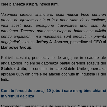
care planeaza asupra intregii lumi.
“Asemeni pietelor financiare, piata muncii trece printr-un
proces de ajustare continua la o noua stare de normalitate,
insa acest lucru presupune traversarea unor stari de
turbulenta. Trecerea prin aceste etape de balans este dificila
pentru angajatori, insa majoritatea sunt precauti in privinta
angajarilor
”, explica
Jeffrey A. Joerres
, presedinte si CEO al
ManpowerGroup
.
Potrivit acestuia, perspectivele de angajare in scadere ale
angajatorilor indieni se datoreaza partial cererilor scazute din
Statelor Unite
, in conditiile in care Statele Unite genereaza
aproape 60% din cifrele de afaceri obtinute in industria IT din
India.
Cum te feresti de somaj. 10 joburi care merg bine chiar si
in vremuri de criza
Concomitent, perspectivele de angajare din
China
se afla in