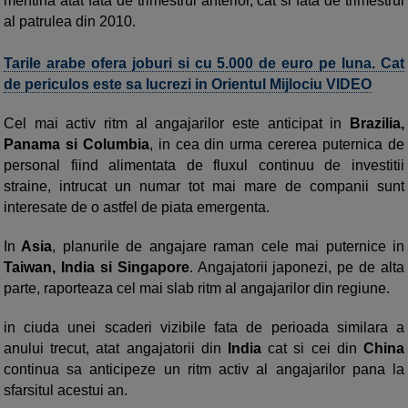
mentina atat fata de trimestrul anterior, cat si fata de trimestrul
al patrulea din 2010.
Tarile arabe ofera joburi si cu 5.000 de euro pe luna. Cat
de periculos este sa lucrezi in Orientul Mijlociu VIDEO
Cel mai activ ritm al angajarilor este anticipat in
Brazilia,
Panama si Columbia
, in cea din urma cererea puternica de
personal fiind alimentata de fluxul continuu de investitii
straine, intrucat un numar tot mai mare de companii sunt
interesate de o astfel de piata emergenta.
In
Asia
, planurile de angajare raman cele mai puternice in
Taiwan, India si Singapore
. Angajatorii japonezi, pe de alta
parte, raporteaza cel mai slab ritm al angajarilor din regiune.
in ciuda unei scaderi vizibile fata de perioada similara a
anului trecut, atat angajatorii din
India
cat si cei din
China
continua sa anticipeze un ritm activ al angajarilor pana la
sfarsitul acestui an.