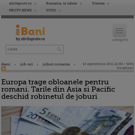
stirileprotv.ro
Romania, te iubesc
Vremea
PROTV NEWS
VOYO
ibani
job-uri
joburi romania
14 septembrie 2011 22:00 / 5091
vizualizari
Europa trage obloanele pentru
romani. Tarile din Asia si Pacific
deschid robinetul de joburi