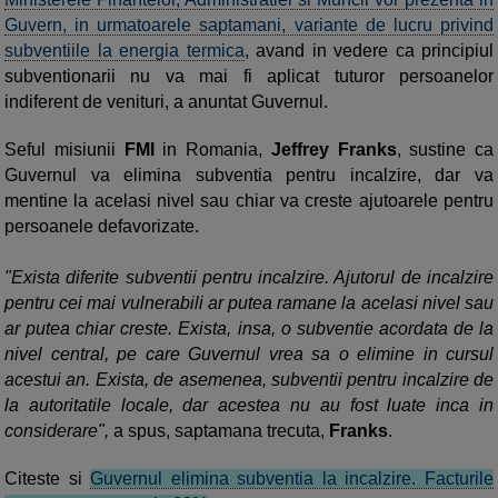
Guvern, in urmatoarele saptamani, variante de lucru privind
subventiile la energia termica
, avand in vedere ca principiul
subventionarii nu va mai fi aplicat tuturor persoanelor
indiferent de venituri, a anuntat Guvernul.
Seful misiunii
FMI
in Romania,
Jeffrey Franks
, sustine ca
Guvernul va elimina subventia pentru incalzire, dar va
mentine la acelasi nivel sau chiar va creste ajutoarele pentru
persoanele defavorizate.
"Exista diferite subventii pentru incalzire. Ajutorul de incalzire
pentru cei mai vulnerabili ar putea ramane la acelasi nivel sau
ar putea chiar creste. Exista, insa, o subventie acordata de la
nivel central, pe care Guvernul vrea sa o elimine in cursul
acestui an. Exista, de asemenea, subventii pentru incalzire de
la autoritatile locale, dar acestea nu au fost luate inca in
considerare",
a spus, saptamana trecuta,
Franks
.
Citeste si
Guvernul elimina subventia la incalzire. Facturile