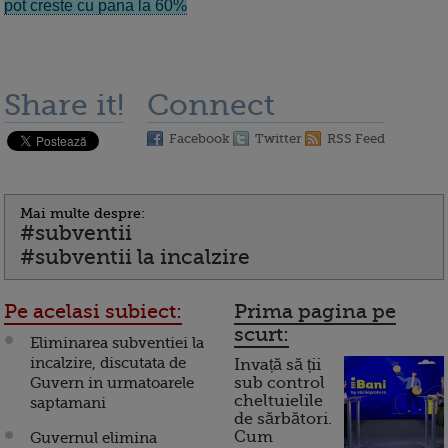
pot creste cu pana la 60%
Share it!
Connect
Facebook
Twitter
RSS Feed
Mai multe despre:
#subventii
#subventii la incalzire
Pe acelasi subiect:
Prima pagina pe
scurt:
Eliminarea subventiei la
incalzire, discutata de
Invață să ții
Guvern in urmatoarele
sub control
cheltuielile
saptamani
de sărbători.
Cum
Guvernul elimina