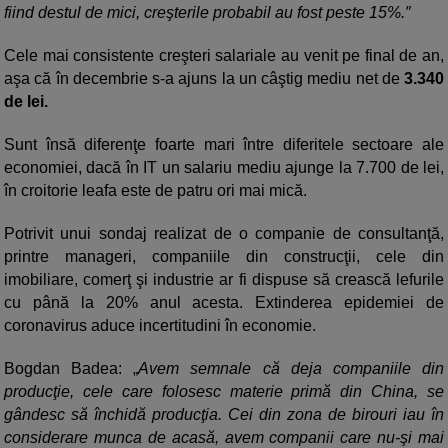
fiind destul de mici, creşterile probabil au fost peste 15%.″
Cele mai consistente creşteri salariale au venit pe final de an,
aşa că în decembrie s-a ajuns la un câştig mediu net de
3.340
de lei.
Sunt însă diferenţe foarte mari între diferitele sectoare ale
economiei, dacă în IT un salariu mediu ajunge la 7.700 de lei,
în croitorie leafa este de patru ori mai mică.
Potrivit unui sondaj realizat de o companie de consultanţă,
printre manageri, companiile din construcţii, cele din
imobiliare, comerţ şi industrie ar fi dispuse să crească lefurile
cu până la 20% anul acesta. Extinderea epidemiei de
coronavirus aduce incertitudini în economie.
Bogdan Badea:
Avem semnale că deja companiile din
producţie, cele care folosesc materie primă din China, se
gândesc să închidă producţia. Cei din zona de birouri iau în
considerare munca de acasă, avem companii care nu-şi mai