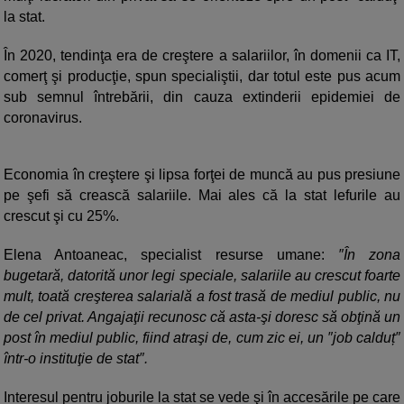
la stat.
În 2020, tendinţa era de creştere a salariilor, în domenii ca IT,
comerţ şi producţie, spun specialiştii, dar totul este pus acum
sub semnul întrebării, din cauza extinderii epidemiei de
coronavirus.
Economia în creştere şi lipsa forţei de muncă au pus presiune
pe şefi să crească salariile. Mai ales că la stat lefurile au
crescut şi cu 25%.
Elena Antoaneac, specialist resurse umane:
″În zona
bugetară, datorită unor legi speciale, salariile au crescut foarte
mult, toată creşterea salarială a fost trasă de mediul public, nu
de cel privat. Angajaţii recunosc că asta-şi doresc să obţină un
post în mediul public, fiind atraşi de, cum zic ei, un ″⁣job calduț″⁣
într-o instituţie de stat″⁣.
Interesul pentru joburile la stat se vede şi în accesările pe care