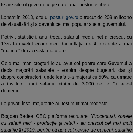
le are site-ul guvernului pe care apar posturile libere.
Lansat în 2013, site-ul
posturi.gov.ro
a trecut de 209 milioane
de vizualizări şi a devenit cel mai popular site al guvernului.
Potrivit statisticii, anul trecut salariul mediu net a crescut cu
13% la nivelul economiei, dar inflaţia de 4 procente a mai
″mancat″⁣ din această majorare.
Cele mai mari creşteri le-au avut cei pentru care Guvernul a
decis majorări salariale - vorbim despre bugetari, dar şi
despre constructori, unde leafa s-a majorat cu 50%, ca urmare
a instituirii unui salariu minim de 3.000 de lei în acest
domeniu.
La privat, însă, majorările au fost mult mai modeste.
Bogdan Badea, CEO platforma recrutare: ″
Procentual, zonele
cu salarii mici - producţie şi retail - au crescut cel mai mult
salariile în 2019, pentru că au avut nevoie de oameni, salariile