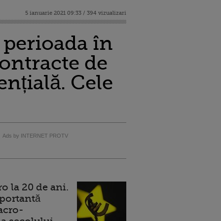
5 ianuarie 2021 09:33 / 394 vizualizari
 perioada în
contracte de
ențială. Cele
Ads by INTERNET PROTV
 la 20 de ani.
portantă
acro-