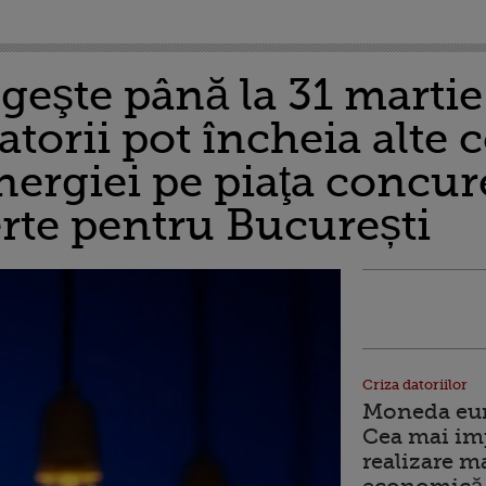
eşte până la 31 martie
orii pot încheia alte 
nergiei pe piaţa concur
rte pentru București
Criza datoriilor
Moneda euro
Cea mai im
realizare m