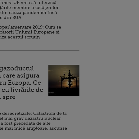
imes: UE vrea să interzică
 țările membre a cetăţenilor
 din cauza pandemiei încă
ve din SUA
roparlamentare 2019: Cum se
cătorii Uniunii Europene și
iza acestui scrutin
 gazoductul
 care asigura
ru Europa. Ce
cu livrările de
i spre
esecretizate: Catastrofa de la
el mai grav dezastru nuclear
 a fost precedată de alte
de mai mică amploare, ascunse