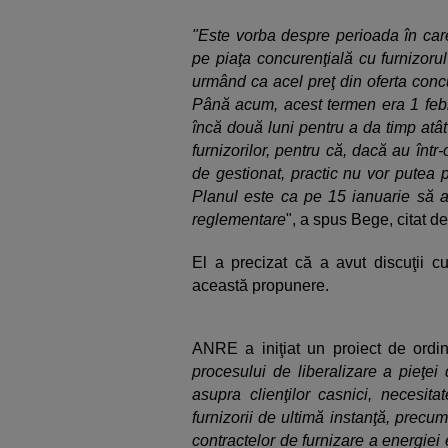
"Este vorba despre perioada în care
pe piaţa concurenţială cu furnizoru
urmând ca acel preţ din oferta conc
Până acum, acest termen era 1 febr
încă două luni pentru a da timp atât
furnizorilor, pentru că, dacă au în
de gestionat, practic nu vor putea 
Planul este ca pe 15 ianuarie să 
reglementare
", a spus Bege, citat d
El a precizat că a avut discuţii cu
această propunere.
ANRE a iniţiat un proiect de ordin
procesului de liberalizare a pieţei
asupra clienţilor casnici, necesita
furnizorii de ultimă instanţă, precum
contractelor de furnizare a energiei 