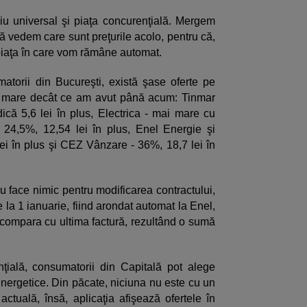
iu universal şi piaţa concurenţială. Mergem
să vedem care sunt preţurile acolo, pentru că,
piaţa în care vom rămâne automat.
atorii din Bucureşti, există şase oferte pe
ai mare decât ce am avut până acum: Tinmar
că 5,6 lei în plus, Electrica - mai mare cu
 24,5%, 12,54 lei în plus, Enel Energie şi
i în plus şi CEZ Vânzare - 36%, 18,7 lei în
 face nimic pentru modificarea contractului,
 la 1 ianuarie, fiind arondat automat la Enel,
compara cu ultima factură, rezultând o sumă
ţială, consumatorii din Capitală pot alege
energetice. Din păcate, niciuna nu este cu un
actuală, însă, aplicaţia afişează ofertele în