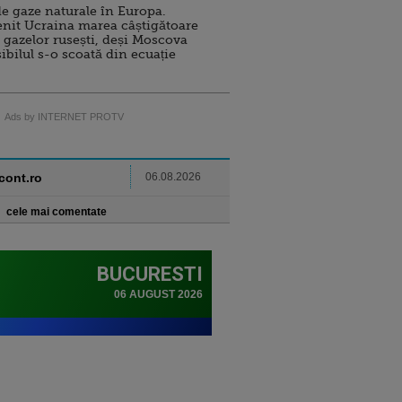
e gaze naturale în Europa.
nit Ucraina marea câștigătoare
 gazelor rusești, deși Moscova
sibilul s-o scoată din ecuație
Ads by INTERNET PROTV
ncont.ro
06.08.2026
cele mai comentate