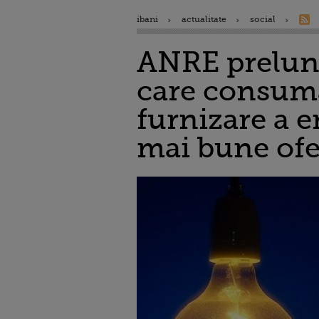
ibani
actualitate
social
ANRE prelung
care consumat
furnizare a e
mai bune ofe