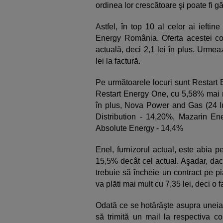
ordinea lor crescătoare şi poate fi gă
Astfel, în top 10 al celor ai iefti
Energy România. Oferta acestei c
actuală, deci 2,1 lei în plus. Urmea
lei la factură.
Pe următoarele locuri sunt Restart 
Restart Energy One, cu 5,58% mai 
în plus, Nova Power and Gas (24 l
Distribution - 14,20%, Mazarin En
Absolute Energy - 14,4%
Enel, furnizorul actual, este abia 
15,5% decât cel actual. Aşadar, da
trebuie să încheie un contract pe pi
va plăti mai mult cu 7,35 lei, deci o 
Odată ce se hotărăşte asupra uneia 
să trimită un mail la respectiva co