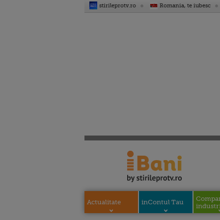
stirileprotv.ro
Romania, te iubesc
Compani
Actualitate
inContul Tau
industri