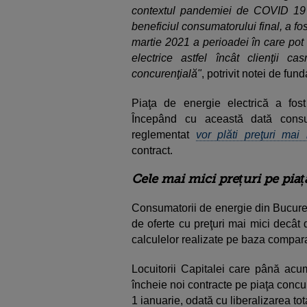
contextul pandemiei de COVID 19 
beneficiul consumatorului final, a f
martie 2021 a perioadei în care pot 
electrice astfel încât clienţii c
concurenţială"
, potrivit notei de fu
Piaţa de energie electrică a fost
Începând cu această dată cons
reglementat
vor plăti preţuri ma
contract.
Cele mai mici prețuri pe pia
Consumatorii de energie din Bucureş
de oferte cu preţuri mai mici decât 
calculelor realizate pe baza compara
Locuitorii Capitalei care până acum
încheie noi contracte pe piaţa concur
1 ianuarie, odată cu liberalizarea tot