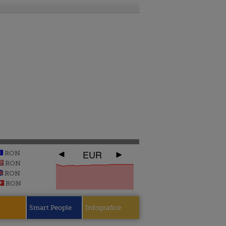
EUR
RON
RON
RON
RON
e
Smart People
Infografice