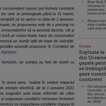
New York T
intrarea în
 consumatorii casnici pot încheia contracte
americani,
foarte acti
l lor, care se prelungeşte până la 31 martie,
urenţială să se aplice cu data de 1 ianuarie.
Alegeri eu
aleg condu
uarie, iar propunerea este de a prelungi cu
care este m
 consumatorilor să ia această decizie, cât şi
tr-o lună un volum foarte mare de consumatori
procesa un număr atât de mare de solicitări.
aprobăm această propunere în Comitetul de
Ucraina
Explozie la
e
Agerpres
.
din Ucraina
 furnizorii, iar aceştia au fost de acord cu
gazele pent
se întâmplă 
gaze ruseșt
continent
 în acest sens, "
având în vedere impactul
Documente d
 de energie electrică, de la 1 ianuarie 2021
Cernobîl, c
tea asigurării unei bune informări de către
din istorie,
accidente 
 şi asigurarea condiţiilor necesare încheierii
de URSS
electrice cu respectarea condiţiilor impuse în