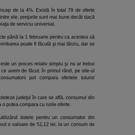
încep de la 4%. Există în total 79 de oferte
dintre ele, preţurile sunt mai bune decât dacă
iaţa de serviciu universal.
cte până la 1 februarie pentru ca acestea să
himbarea poate fi făcută şi mai târziu, dar se
este un proces relativ simplu şi nu ar trebui
 ce avem de făcut. În primul rând, pe site-ul
nsumatorii pot compara ofertele tuturor
eteze judeţul în care se află, consumul din
 a o putea compara cu noile oferte.
utilizând datele pentru un consumator din
 avut o valoare de 51,12 lei, la un consum de