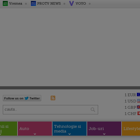
Vremea
PROTV NEWS
VOYO
1 EUR
1 USD
1 GBP
1 CHF
i si
Tehnologie si
Auto
Job-uri
Lifestyl
i
media