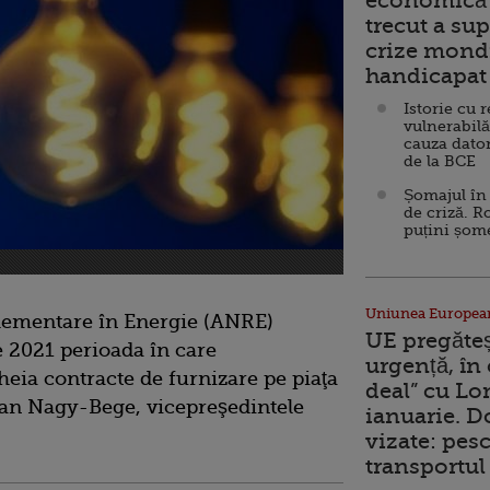
economică 
trecut a sup
crize mondi
handicapat 
Istorie cu 
vulnerabilă
cauza dator
de la BCE
Șomajul în 
de criză. R
puțini șom
Uniunea Europea
glementare în Energie (ANRE)
UE pregăte
e 2021 perioada în care
urgență, în
heia contracte de furnizare pe piaţa
deal” cu Lo
ltan Nagy-Bege, vicepreşedintele
ianuarie. 
vizate: pesc
transportul 