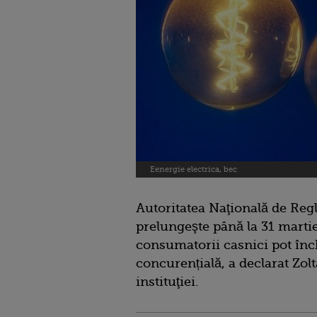
Eenergie electrica, bec
Autoritatea Naţională de Re
prelungeşte până la 31 marti
consumatorii casnici pot înc
concurențială, a declarat Zo
instituţiei.