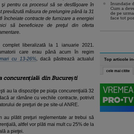
Inundație d
şi pentru ca procesul să se desfăşoare în
Cum a deve
ost prevăzută măsura de prelungire până la 31
de pe urma
face tot po
fi încheiate contracte de furnizare a energiei
asnici să beneficieze de preţul din oferta
ndamentare.
 complet liberalizată la 1 ianuarie 2021.
umatorii care erau până acum în regim
i mari cu 13-26%
, dacă păstrează actualul
Top articole i
cele mai citite
ța concurențială din București
ti au la dispoziţie pe piaţa concurenţială 32
dacă ar rămâne cu vechile contracte, potrivit
torului de preţuri de pe site-ul ANRE.
 au plătit preţuri reglementate ar trebui să
enţială, altfel vor plăti mai mult cu 25% de la
ală a pieţei.