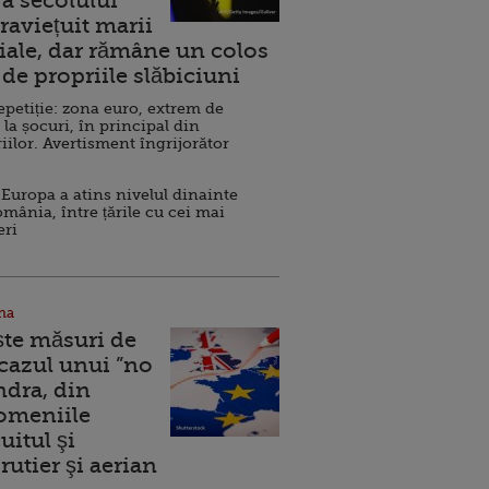
a secolului
raviețuit marii
ale, dar rămâne un colos
de propriile slăbiciuni
repetiție: zona euro, extrem de
 la șocuri, în principal din
iilor. Avertisment îngrijorător
Europa a atins nivelul dinainte
omânia, între țările cu cei mai
eri
na
ște măsuri de
 cazul unui ”no
ndra, din
Domeniile
uitul şi
rutier şi aerian