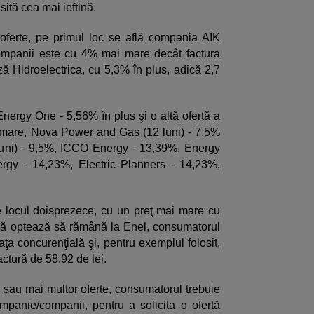
sită cea mai ieftină.
ne oferte, pe primul loc se află compania AIK
ompanii este cu 4% mai mare decât factura
ză Hidroelectrica, cu 5,3% în plus, adică 2,7
Energy One - 5,56% în plus şi o altă ofertă a
mare, Nova Power and Gas (12 luni) - 7,5%
uni) - 9,5%, ICCO Energy - 13,39%, Energy
ergy - 14,23%, Electric Planners - 14,23%,
pe locul doisprezece, cu un preţ mai mare cu
că optează să rămână la Enel, consumatorul
aţa concurenţială şi, pentru exemplul folosit,
factură de 58,92 de lei.
sau mai multor oferte, consumatorul trebuie
mpanie/companii, pentru a solicita o ofertă