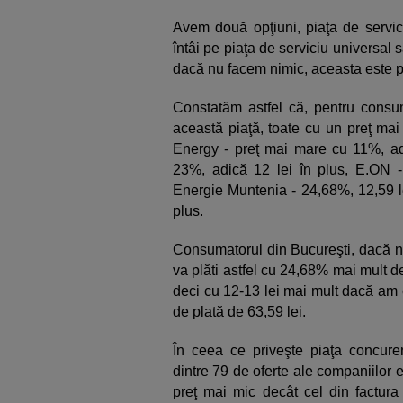
Avem două opţiuni, piaţa de servic
întâi pe piaţa de serviciu universal 
dacă nu facem nimic, aceasta este 
Constatăm astfel că, pentru consum
această piaţă, toate cu un preţ m
Energy - preţ mai mare cu 11%, adi
23%, adică 12 lei în plus, E.ON -
Energie Muntenia - 24,68%, 12,59 le
plus.
Consumatorul din Bucureşti, dacă nu
va plăti astfel cu 24,68% mai mult de
deci cu 12-13 lei mai mult dacă am 
de plată de 63,59 lei.
În ceea ce priveşte piaţa concuren
dintre 79 de oferte ale companiilor 
preţ mai mic decât cel din factura 