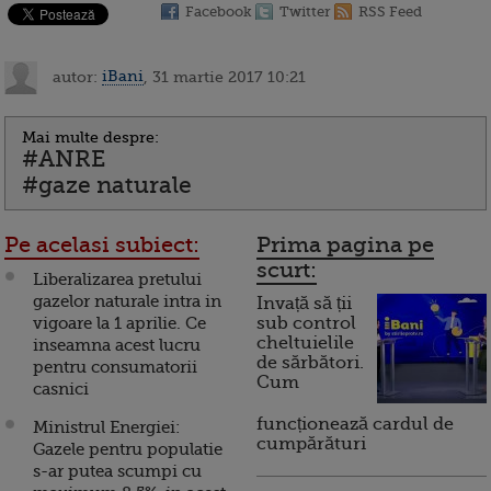
Facebook
Twitter
RSS Feed
autor:
iBani
, 31 martie 2017 10:21
Mai multe despre:
#ANRE
#gaze naturale
Pe acelasi subiect:
Prima pagina pe
scurt:
Liberalizarea pretului
gazelor naturale intra in
Invață să ții
vigoare la 1 aprilie. Ce
sub control
cheltuielile
inseamna acest lucru
de sărbători.
pentru consumatorii
Cum
casnici
funcționează cardul de
Ministrul Energiei:
cumpărături
Gazele pentru populatie
s-ar putea scumpi cu