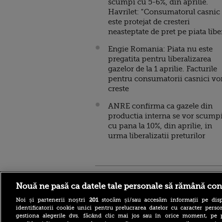
scumpi cu 5-6%, din aprilie.
Havrilet: “Consumatorul casnic
este protejat de cresteri
neasteptate de pret pe piata libe
Engie Romania: Piata nu este
pregatita pentru liberalizarea
gazelor de la 1 aprilie. Facturile
pentru consumatorii casnici vo
creste
ANRE confirma ca gazele din
productia interna se vor scump
cu pana la 10%, din aprilie, in
urma liberalizatii preturilor
Stirileprotv.ro
ilike-it.
Nouă ne pasă ca datele tale personale să rămână con
Noi și partenerii noștri
201
stocăm și/sau accesăm informații pe disp
identificatorii cookie unici pentru prelucrarea datelor cu caracter person
gestiona alegerile dvs. făcând clic mai jos sau în orice moment, pe 