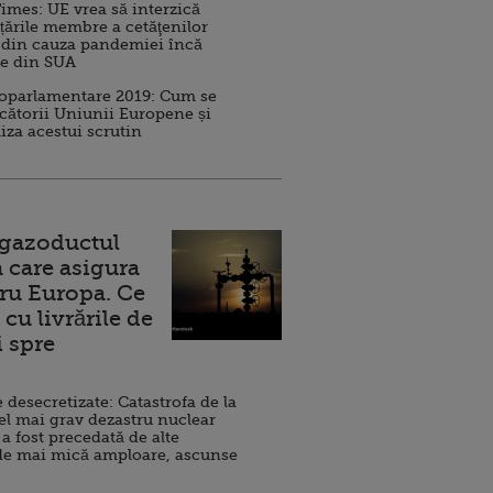
imes: UE vrea să interzică
 țările membre a cetăţenilor
 din cauza pandemiei încă
ve din SUA
roparlamentare 2019: Cum se
cătorii Uniunii Europene și
iza acestui scrutin
 gazoductul
 care asigura
ru Europa. Ce
cu livrările de
i spre
esecretizate: Catastrofa de la
el mai grav dezastru nuclear
 a fost precedată de alte
de mai mică amploare, ascunse