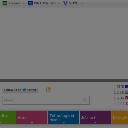
Vremea
PROTV NEWS
VOYO
1 EUR
1 USD
1 GBP
1 CHF
i si
Tehnologie si
Auto
Job-uri
Lifestyl
i
media