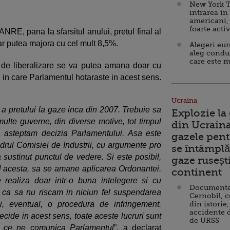
New York T
intrarea în
americani,
foarte acti
ANRE, pana la sfarsitul anului, pretul final al
ar putea majora cu cel mult 8,5%.
Alegeri eu
aleg condu
care este m
a de liberalizare se va putea amana doar cu
 in care Parlamentul hotaraste in acest sens.
Ucraina
 a pretului la gaze inca din 2007. Trebuie sa
Explozie la
multe guverne, din diverse motive, tot timpul
din Ucraina
 asteptam decizia Parlamentului. Asa este
gazele pent
adrul Comisiei de Industrii, cu argumente pro
se întâmplă 
a sustinut punctul de vedere. Si este posibil,
gaze ruseșt
 acesta, sa se amane aplicarea Ordonantei.
continent
realiza doar intr-o buna intelegere si cu
Documente d
 ca sa nu riscam in niciun fel suspendarea
Cernobîl, c
, eventual, o procedura de infringement.
din istorie,
accidente 
ide in acest sens, toate aceste lucruri sunt
de URSS
a ce ne comunica Parlamentul
”, a declarat