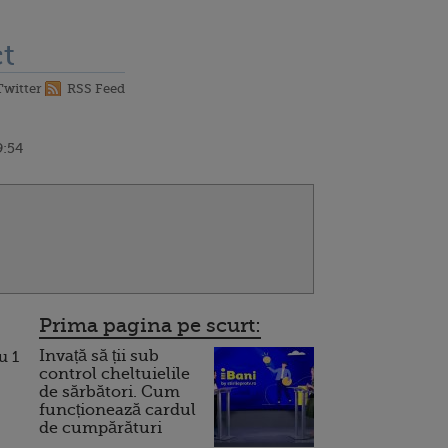
t
Twitter
RSS Feed
9:54
Prima pagina pe scurt:
Invață să ții sub
u 1
control cheltuielile
de sărbători. Cum
funcționează cardul
de cumpărături