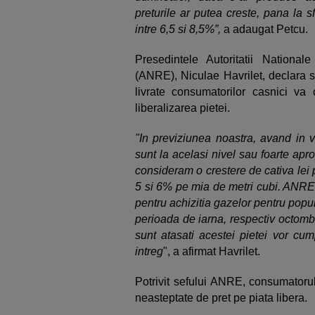
preturile ar putea creste, pana la 
intre 6,5 si 8,5%”,
a adaugat Petcu.
Presedintele Autoritatii Nation
(ANRE), Niculae Havrilet, declara s
livrate consumatorilor casnici va
liberalizarea pietei.
"In previziunea noastra, avand in v
sunt la acelasi nivel sau foarte apro
consideram o crestere de cativa lei
5 si 6% pe mia de metri cubi. ANRE a
pentru achizitia gazelor pentru popul
perioada de iarna, respectiv octombr
sunt atasati acestei pietei vor c
intreg
", a afirmat Havrilet.
Potrivit sefului ANRE, consumatorul
neasteptate de pret pe piata libera.