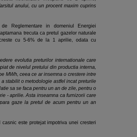
sfarsitul anului, cu un procent maxim cuprins
ale de Reglementare in domeniul Energiei
aptamana trecuta ca pretul gazelor naturale
 creste cu 5-6% de la 1 aprilie, odata cu
edere evolutia preturilor internationale care
piat de nivelul pretului din productia interna,
 pe MWh, ceea ce ar insemna o crestere intre
 stabilit o metodologie astfel incat preturile
atie sa se faca pentru un an de zile, pentru o
ie - aprilie. Asta inseamna ca furnizorii care
umpara gaze la pretul de acum pentru un an
 casnic este protejat impotriva unei cresteri