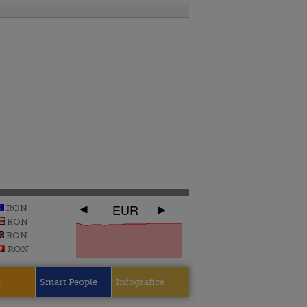
EUR
RON
RON
RON
RON
e
Smart People
Infografice