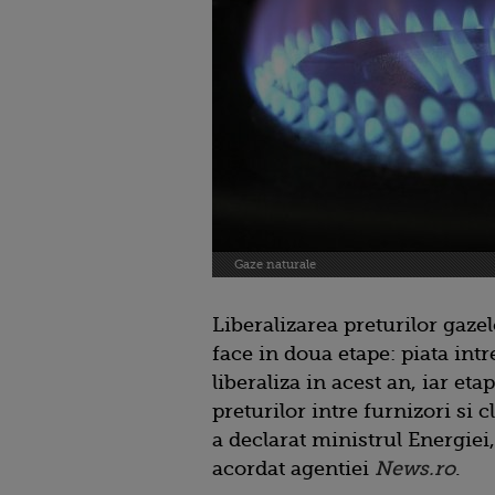
Gaze naturale
Liberalizarea preturilor gaze
face in doua etape: piata intr
liberaliza in acest an, iar et
preturilor intre furnizori si c
a declarat ministrul Energiei
acordat agentiei
News.ro
.