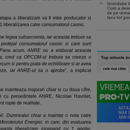
Inundație d
Cum a deve
de pe urma
face tot po
apa a liberalizarii va fi intre producator si
021 liberalizarea catre consumatorul casnic.
e legea subsecventa, iar aceasta trebuie sa
rotejat consumatorul casnic si care sunt
a. Pana acum, ANRE nu a elaborat aceasta
ea, cred ca OPCOM-ul trebuie sa creeze o
Top articole i
recum si pentru piata de echilibrare si ar avea
cele mai citite
eze, iar ANRE-ul sa o aprobe
”, a explicat
e inainteaza majorari chiar si cu doua cifre,
ii cu presedintele ANRE, Nicolae Havrilet,
nt rupte de realitate.
il. Dumnealui chiar a inaintat o nota catre
 Ministerului Energiei, in care, din evaluarea
asta liberalizare incepand cu 1 aprilie,