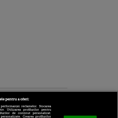
Sport.ro
ele pentru a oferi:
 performanței reclamelor. Stocarea
v. Utilizarea profilurilor pentru
ilurilor de conținut personalizat.
 personalizate. Crearea profilurilor