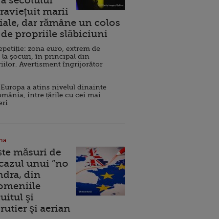
a secolului
raviețuit marii
ale, dar rămâne un colos
de propriile slăbiciuni
repetiție: zona euro, extrem de
 la șocuri, în principal din
iilor. Avertisment îngrijorător
Europa a atins nivelul dinainte
omânia, între țările cu cei mai
eri
na
ște măsuri de
 cazul unui ”no
ndra, din
Domeniile
uitul şi
rutier şi aerian