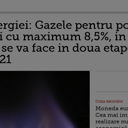
rgiei: Gazele pentru po
 cu maximum 8,5%, in 
 se va face in doua etap
021
Criza datoriilor
Moneda euro
Cea mai im
realizare m