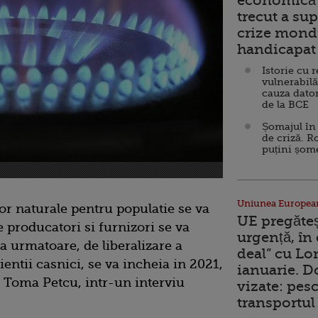
economică 
trecut a sup
crize mondi
handicapat 
Istorie cu 
vulnerabilă
cauza dator
de la BCE
Șomajul în 
de criză. R
puțini șom
Uniunea Europea
lor naturale pentru populatie se va
UE pregăte
e producatori si furnizori se va
urgență, în
apa urmatoare, de liberalizare a
deal” cu Lo
lientii casnici, se va incheia in 2021,
ianuarie. 
, Toma Petcu, intr-un interviu
vizate: pesc
transportul 