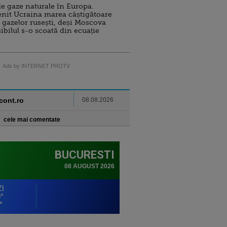
e gaze naturale în Europa.
nit Ucraina marea câștigătoare
 gazelor rusești, deși Moscova
sibilul s-o scoată din ecuație
Ads by INTERNET PROTV
ncont.ro
08.08.2026
cele mai comentate