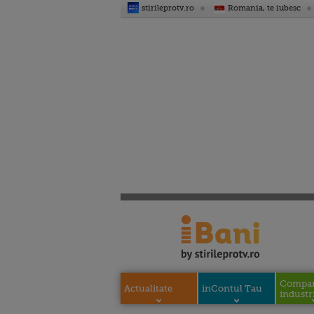
stirileprotv.ro
Romania, te iubesc
Compani
Actualitate
inContul Tau
industri