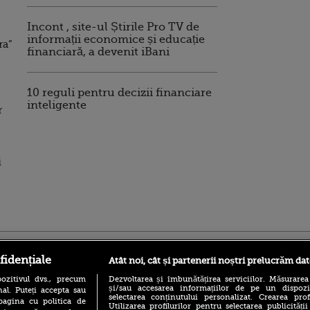
Incont , site-ul Știrile Pro TV de
informații economice și educație
ra”
financiară, a devenit iBani
10 reguli pentru decizii financiare
inteligente
r
i
ro
foodstory.ro
Procinema.ro
fidențiale
Atât noi, cât și partenerii noștri prelucrăm dat
ozitivul dvs., precum
Dezvoltarea și îmbunătățirea serviciilor. Măsurarea
și/sau accesarea informațiilor de pe un dispoziti
al. Puteți accepta sau
selectarea conținutului personalizat. Crearea prof
pagina cu politica de
Utilizarea profilurilor pentru selectarea publicității