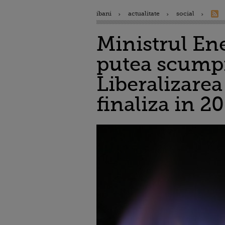
ibani
actualitate
social
Ministrul Ene
putea scumpi
Liberalizarea
finaliza in 2