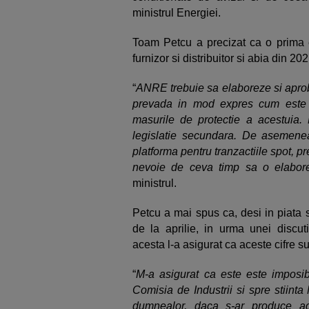
ministrul Energiei.
Toam Petcu a precizat ca o prima et
furnizor si distribuitor si abia din 2
“
ANRE trebuie sa elaboreze si aprob
prevada in mod expres cum este p
masurile de protectie a acestui
legislatie secundara. De asemen
platforma pentru tranzactiile spot, p
nevoie de ceva timp sa o elabor
ministrul.
Petcu a mai spus ca, desi in piata s
de la aprilie, in urma unei discut
acesta l-a asigurat ca aceste cifre su
“
M-a asigurat ca este este imposib
Comisia de Industrii si spre stiinta
dumnealor, daca s-ar produce ace