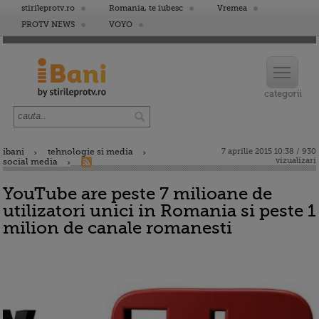
stirileprotv.ro
Romania, te iubesc
Vremea
PROTV NEWS
VOYO
ibani
tehnologie si media
7 aprilie 2015 10:38 / 930
vizualizari
social media
YouTube are peste 7 milioane de
utilizatori unici in Romania si peste 1
milion de canale romanesti