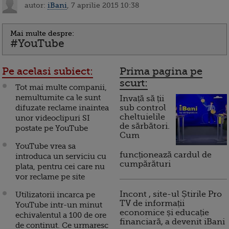
autor:
iBani
, 7 aprilie 2015 10:38
Mai multe despre:
#YouTube
Pe acelasi subiect:
Prima pagina pe
scurt:
Tot mai multe companii,
nemultumite ca le sunt
Invață să ții
difuzate reclame inaintea
sub control
cheltuielile
unor videoclipuri SI
de sărbători.
postate pe YouTube
Cum
YouTube vrea sa
funcționează cardul de
introduca un serviciu cu
cumpărături
plata, pentru cei care nu
vor reclame pe site
Incont , site-ul Știrile Pro
Utilizatorii incarca pe
TV de informații
YouTube intr-un minut
economice și educație
echivalentul a 100 de ore
financiară, a devenit iBani
de continut. Ce urmaresc