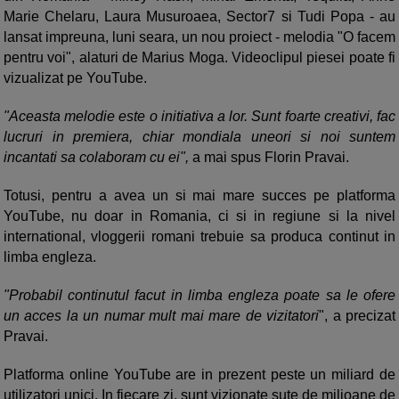
Marie Chelaru, Laura Musuroaea, Sector7 si Tudi Popa - au
lansat impreuna, luni seara, un nou proiect - melodia "O facem
pentru voi", alaturi de Marius Moga. Videoclipul piesei poate fi
vizualizat pe YouTube.
"Aceasta melodie este o initiativa a lor. Sunt foarte creativi, fac
lucruri in premiera, chiar mondiala uneori si noi suntem
incantati sa colaboram cu ei",
a mai spus Florin Pravai.
Totusi, pentru a avea un si mai mare succes pe platforma
YouTube, nu doar in Romania, ci si in regiune si la nivel
international, vloggerii romani trebuie sa produca continut in
limba engleza.
"Probabil continutul facut in limba engleza poate sa le ofere
un acces la un numar mult mai mare de vizitatori
", a precizat
Pravai.
Platforma online YouTube are in prezent peste un miliard de
utilizatori unici. In fiecare zi, sunt vizionate sute de milioane de