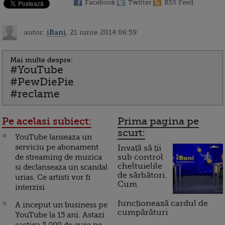
Facebook
Twitter
RSS Feed
autor:
iBani
, 21 iunie 2014 06:59
Mai multe despre:
#YouTube
#PewDiePie
#reclame
Pe acelasi subiect:
Prima pagina pe
scurt:
YouTube lanseaza un
serviciu pe abonament
Invață să ții
de streaming de muzica
sub control
cheltuielile
si declanseaza un scandal
de sărbători.
urias. Ce artisti vor fi
Cum
interzisi
funcționează cardul de
A inceput un business pe
cumpărături
YouTube la 15 ani. Astazi