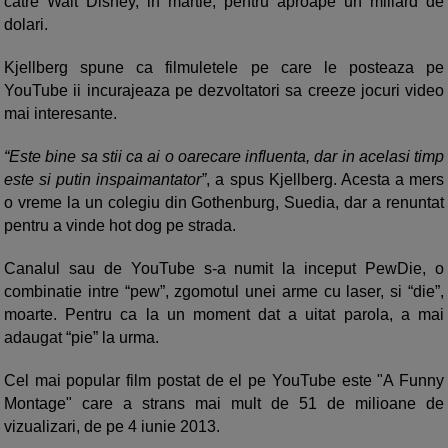
catre Walt Disney, in martie, pentru aproape un miliard de
dolari.
Kjellberg spune ca filmuletele pe care le posteaza pe
YouTube ii incurajeaza pe dezvoltatori sa creeze jocuri video
mai interesante.
“Este bine sa stii ca ai o oarecare influenta, dar in acelasi timp
este si putin inspaimantator”
, a spus Kjellberg. Acesta a mers
o vreme la un colegiu din Gothenburg, Suedia, dar a renuntat
pentru a vinde hot dog pe strada.
Canalul sau de YouTube s-a numit la inceput PewDie, o
combinatie intre “pew”, zgomotul unei arme cu laser, si “die”,
moarte. Pentru ca la un moment dat a uitat parola, a mai
adaugat “pie” la urma.
Cel mai popular film postat de el pe YouTube este "A Funny
Montage" care a strans mai mult de 51 de milioane de
vizualizari, de pe 4 iunie 2013.