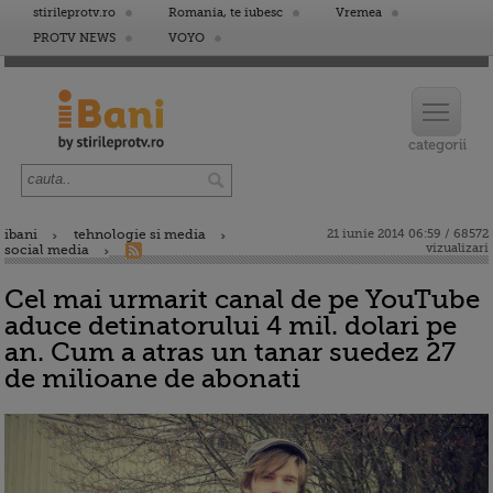
stirileprotv.ro
Romania, te iubesc
Vremea
PROTV NEWS
VOYO
ibani
tehnologie si media
21 iunie 2014 06:59 / 68572
vizualizari
social media
Cel mai urmarit canal de pe YouTube
aduce detinatorului 4 mil. dolari pe
an. Cum a atras un tanar suedez 27
de milioane de abonati