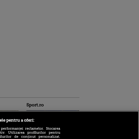
Sport.ro
ele pentru a oferi:
 performanței reclamelor. Stocarea
v. Utilizarea profilurilor pentru
ilurilor de conținut personalizat.