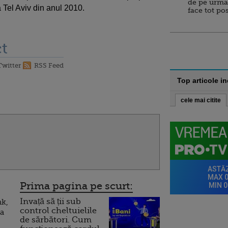
de pe urma
 Tel Aviv din anul 2010.
face tot po
t
Twitter
RSS Feed
Top articole i
cele mai citite
Prima pagina pe scurt:
Invață să ții sub
nk,
control cheltuielile
ea
de sărbători. Cum