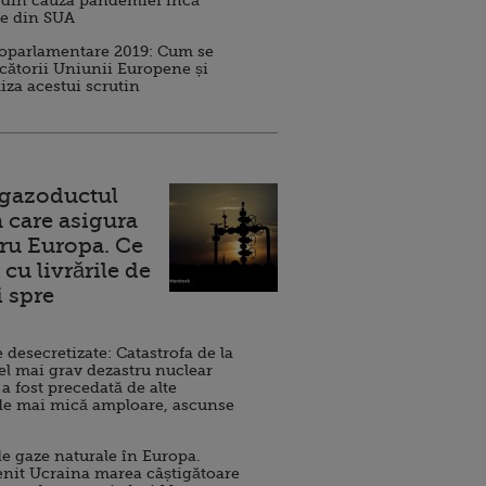
 din cauza pandemiei încă
ve din SUA
roparlamentare 2019: Cum se
cătorii Uniunii Europene și
iza acestui scrutin
 gazoductul
 care asigura
ru Europa. Ce
cu livrările de
i spre
esecretizate: Catastrofa de la
el mai grav dezastru nuclear
 a fost precedată de alte
de mai mică amploare, ascunse
e gaze naturale în Europa.
nit Ucraina marea câștigătoare