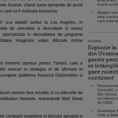
americani,
foarte acti
treet Journal, citand surse apropiate de acest
 care va fi realizata tranzactia.
Alegeri eu
aleg condu
care este m
V si-a stabilit sediul la Los Angeles, in
ipele de cercetare si dezvoltare in orasul
e specializata in dezvoltarea de programe
litatea imaginilor video difuzate online
Ucraina
Explozie la
din Ucraina
gazele pent
-un moment oportun pentru Yahoo!, care a
se întâmplă 
te esecuri in strategia ei de afirmare in
gaze ruseșt
cumpere platforma franceza Dailymotion si
continent
Documente d
Cernobîl, c
acum ramase fara rezultat, si cu site-urile de
din istorie,
accidente 
stribution Network, reaminteste Wall Street
de URSS
Inundație d
Cum a deve
ei companii israeliene in trecutul apropiat si