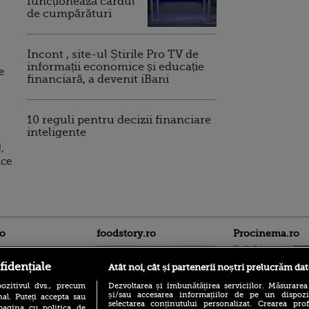
funcționează cardul
de cumpărături
Incont , site-ul Știrile Pro TV de
informații economice și educație
e
financiară, a devenit iBani
10 reguli pentru decizii financiare
inteligente
,
ice
ro
foodstory.ro
Procinema.ro
fidențiale
Atât noi, cât și partenerii noștri prelucrăm dat
ozitivul dvs., precum
Dezvoltarea și îmbunătățirea serviciilor. Măsurarea
și/sau accesarea informațiilor de pe un dispoziti
al. Puteți accepta sau
selectarea conținutului personalizat. Crearea prof
pagina cu politica de