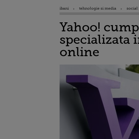
ibani
tehnologie si media
social
Yahoo! cumpa
specializata 
online