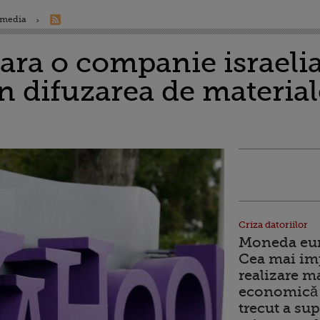
 media
ra o companie israeli
in difuzarea de materia
Criza datoriilor
Moneda euro
Cea mai im
realizare m
economică 
trecut a sup