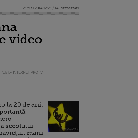
21 mai 2014 12:23 / 145 vizualizari
ana
le video
Ads by INTERNET PROTV
 la 20 de ani.
portantă
acro-
a secolului
raviețuit marii