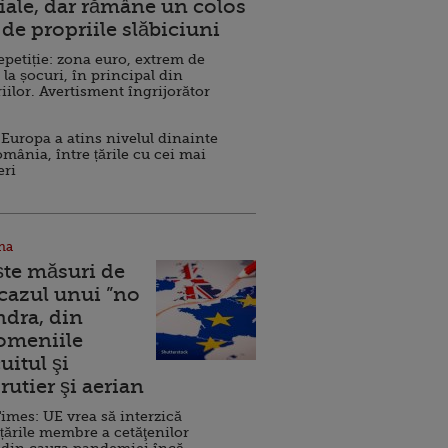
ale, dar rămâne un colos
de propriile slăbiciuni
repetiție: zona euro, extrem de
 la șocuri, în principal din
iilor. Avertisment îngrijorător
Europa a atins nivelul dinainte
omânia, între țările cu cei mai
eri
na
ște măsuri de
 cazul unui ”no
ndra, din
Domeniile
uitul şi
rutier şi aerian
imes: UE vrea să interzică
 țările membre a cetăţenilor