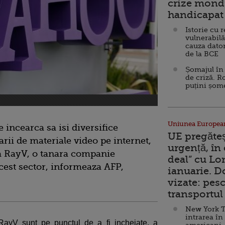
crize mondi
handicapat 
Istorie cu 
vulnerabilă
cauza dator
de la BCE
Șomajul în 
de criză. R
puțini șom
Uniunea Europea
incearca sa isi diversifice
UE pregăte
arii de materiale video pe internet,
urgență, în
a RayV, o tanara companie
deal” cu Lo
acest sector, informeaza AFP,
ianuarie. 
vizate: pesc
transportul 
New York T
intrarea în
 RayV sunt pe punctul de a fi incheiate, a