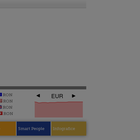
EUR
RON
RON
RON
RON
e
Smart People
Infografice