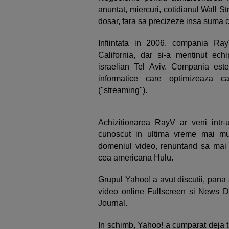
anuntat, miercuri, cotidianul Wall S
dosar, fara sa precizeze insa suma cu
Infiintata in 2006, compania Ray
California, dar si-a mentinut ech
israelian Tel Aviv. Compania est
informatice care optimizeaza ca
("streaming").
Achizitionarea RayV ar veni intr
cunoscut in ultima vreme mai mul
domeniul video, renuntand sa mai 
cea americana Hulu.
Grupul Yahoo! a avut discutii, pana 
video online Fullscreen si News Di
Journal.
In schimb, Yahoo! a cumparat deja tr