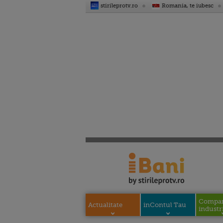
stirileprotv.ro
Romania, te iubesc
Compani
Actualitate
inContul Tau
industri