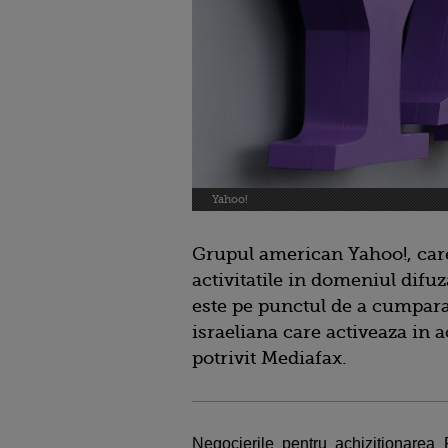
Yahoo!
Grupul american Yahoo!, care 
activitatile in domeniul difuz
este pe punctul de a cumpar
israeliana care activeaza in 
potrivit Mediafax.
Negocierile pentru achizitionarea