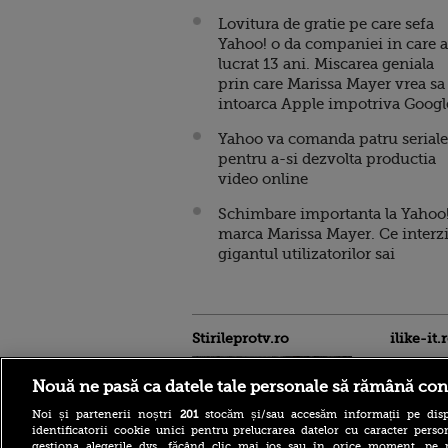
Lovitura de gratie pe care sefa
Yahoo! o da companiei in care a
lucrat 13 ani. Miscarea geniala
prin care Marissa Mayer vrea sa
intoarca Apple impotriva Googl
Yahoo va comanda patru seriale
pentru a-si dezvolta productia
video online
Schimbare importanta la Yahoo!
marca Marissa Mayer. Ce interz
gigantul utilizatorilor sai
Stirileprotv.ro
ilike-it.
Nouă ne pasă ca datele tale personale să rămână con
Noi și partenerii noștri
201
stocăm și/sau accesăm informații pe disp
identificatorii cookie unici pentru prelucrarea datelor cu caracter person
gestiona alegerile dvs. făcând clic mai jos sau în orice moment, pe 