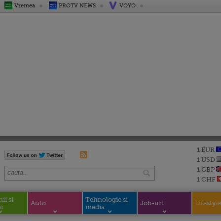
Vremea
PROTV NEWS
VOYO
1 EUR
1 USD
1 GBP
1 CHF
i si
Tehnologie si
Auto
Job-uri
Lifestyl
i
media