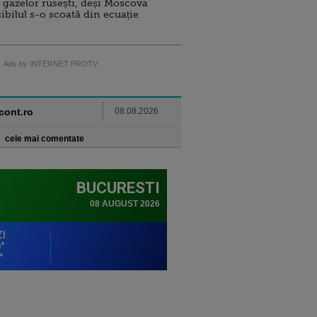
 gazelor rusești, deși Moscova
sibilul s-o scoată din ecuație
Ads by INTERNET PROTV
ncont.ro
08.08.2026
cele mai comentate