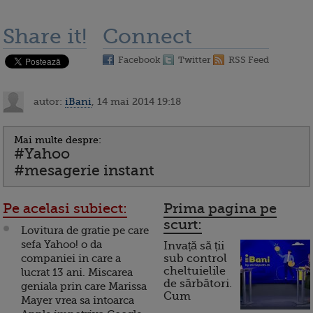
Share it!
Connect
Facebook
Twitter
RSS Feed
autor:
iBani
, 14 mai 2014 19:18
Mai multe despre:
#Yahoo
#mesagerie instant
Pe acelasi subiect:
Prima pagina pe
scurt:
Lovitura de gratie pe care
sefa Yahoo! o da
Invață să ții
companiei in care a
sub control
cheltuielile
lucrat 13 ani. Miscarea
de sărbători.
geniala prin care Marissa
Cum
Mayer vrea sa intoarca