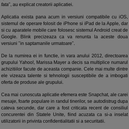
fata
", au explicat creatorii aplicatiei.
Aplicatia exista pana acum in versiuni compatibile cu iOS,
sistemul de operare folosit de iPhone si iPad de la Apple, dar
si cu aparatele mobile care folosesc sistemul Android creat de
Google. Blink precizeaza ca va renunta la aceste doua
versiuni "in saptamanile urmatoare".
De la numirea ei in functie, in vara anului 2012, directoarea
grupului Yahoo!, Marissa Mayer a decis sa multiplice numarul
achizitiilor facute de aceasta companie. Cele mai multe dintre
ele vizeaza talente si tehnologii susceptibile de a imbogati
oferta de produse ale grupului.
Cea mai cunoscuta aplicatie efemera este Snapchat, ale carei
mesaje, foarte populare in randul tinerilor, se autodistrug dupa
cateva secunde, dar care a fost criticata recent de consiliul
concurentei din Statele Unite, fiind acuzata ca si-a inselat
utilizatorii in privinta confidentialitatii si a securitatii.