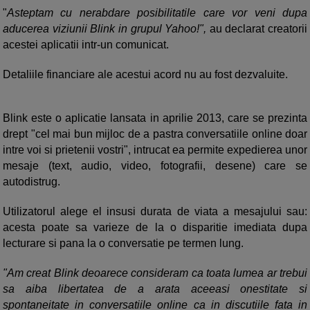
"
Asteptam cu nerabdare posibilitatile care vor veni dupa
aducerea viziunii Blink in grupul Yahoo!",
au declarat creatorii
acestei aplicatii intr-un comunicat.
Detaliile financiare ale acestui acord nu au fost dezvaluite.
Blink este o aplicatie lansata in aprilie 2013, care se prezinta
drept "cel mai bun mijloc de a pastra conversatiile online doar
intre voi si prietenii vostri", intrucat ea permite expedierea unor
mesaje (text, audio, video, fotografii, desene) care se
autodistrug.
Utilizatorul alege el insusi durata de viata a mesajului sau:
acesta poate sa varieze de la o disparitie imediata dupa
lecturare si pana la o conversatie pe termen lung.
"Am creat Blink deoarece consideram ca toata lumea ar trebui
sa aiba libertatea de a arata aceeasi onestitate si
spontaneitate in conversatiile online ca in discutiile fata in