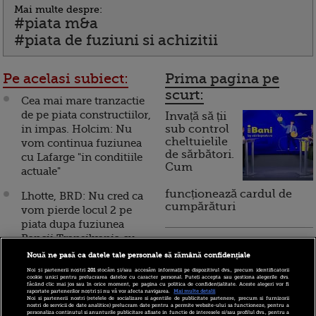
Mai multe despre:
#piata m&a
#piata de fuziuni si achizitii
Pe acelasi subiect:
Prima pagina pe
scurt:
Cea mai mare tranzactie
de pe piata constructiilor,
Invață să ții
in impas. Holcim: Nu
sub control
cheltuielile
vom continua fuziunea
de sărbători.
cu Lafarge "in conditiile
Cum
actuale"
funcționează cardul de
Lhotte, BRD: Nu cred ca
cumpărături
vom pierde locul 2 pe
piata dupa fuziunea
Bancii Transilvania cu
Incont , site-ul Știrile Pro
Volksbank
Nouă ne pasă ca datele tale personale să rămână confidențiale
TV de informații
Noi și partenerii noștri
201
stocăm și/sau accesăm informații pe dispozitivul dvs., precum identificatorii
economice și educație
PwC: Piata de fuziuni si
cookie unici pentru prelucrarea datelor cu caracter personal. Puteți accepta sau gestiona alegerile dvs.
financiară, a devenit iBani
făcând clic mai jos sau în orice moment, pe pagina cu politica de confidențialitate. Aceste alegeri vor fi
achizitii din Romania s-a
raportate partenerilor noștri și nu vă vor afecta navigarea.
Mai multe detalii
Noi si partenerii nostri (retelele de socializare si agentiile de publicitate partenere, precum si furnizorii
mentinut anul trecut la
nostri de servicii de date analitice) prelucram date pentru a permite website-ului sa functioneze, pentru a
personaliza continutul si anunturile publicitare afisate in functie de interesele si/sau profilul dvs., pentru a