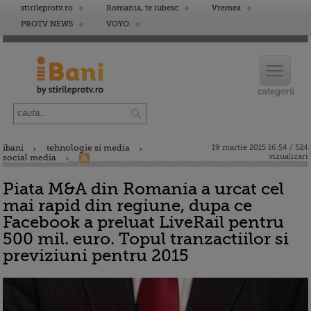
stirileprotv.ro
Romania, te iubesc
Vremea
PROTV NEWS
VOYO
ibani
tehnologie si media
19 martie 2015 16:54 / 524
vizualizari
social media
Piata M&A din Romania a urcat cel
mai rapid din regiune, dupa ce
Facebook a preluat LiveRail pentru
500 mil. euro. Topul tranzactiilor si
previziuni pentru 2015