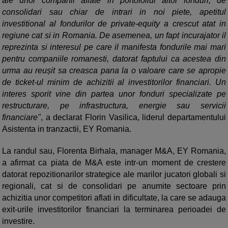
ale unor companii aflate in portofoliul altor fonduri, de
consolidari sau chiar de intrari in noi piete, apetitul
investitional al fondurilor de private-equity a crescut atat in
regiune cat si in Romania. De asemenea, un fapt incurajator il
reprezinta si interesul pe care il manifesta fondurile mai mari
pentru companiile romanesti, datorat faptului ca acestea din
urma au reușit sa creasca pana la o valoare care se apropie
de ticket-ul minim de achizitii al investitorilor financiari. Un
interes sporit vine din partea unor fonduri specializate pe
restructurare, pe infrastructura, energie sau servicii
financiare"
, a declarat Florin Vasilica, liderul departamentului
Asistenta in tranzactii, EY Romania.
La randul sau, Florenta Birhala, manager M&A, EY Romania,
a afirmat ca piata de M&A este intr-un moment de crestere
datorat repozitionarilor strategice ale marilor jucatori globali si
regionali, cat si de consolidari pe anumite sectoare prin
achizitia unor competitori aflati in dificultate, la care se adauga
exit-urile investitorilor financiari la terminarea perioadei de
investire.