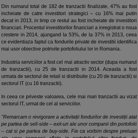
Din numarul total de 182 de tranzactii finalizate, 47% au fost
incheiate de catre investitori strategici – cu 16% mai putin
decat in 2013, in timp ce restul au fost incheiate de investitori
financiari. Procentul investitorilor financiari a inregistrat o noua
crestere in 2014, ajungand la 53%, de la 37% in 2013, ceea
ce evidentiaza faptul ca fondurile private de investitii identifica
mai usor obiective potrivite portofoliului lor in Romania.
Industria serviciilor a fost cel mai atractiv sector (dupa numarul
de tranzactii), cu 25 de tranzactii in 2014. Aceasta a fost
urmata de sectorul de retail si distributie (cu 20 de tranzactii) si
sectorul IT (cu 16 tranzactii).
In ceea ce priveste valoarea, cele mai mari tranzactii au vizat
sectorul IT, urmat de cel al serviciilor.
"Remarcam o revigorare a activitații fondurilor de investiții atat
pe partea de sell-side – exit-uri ale unor companii din portofolii
– cat si pe partea de buy-side. Fie ca vorbim despre preluari