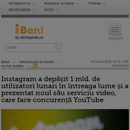
stirileprotv.ro
Romania, te iubesc
Vremea
PROTV NEWS
VOYO
ibani
tehnologie si media
21 iunie 2018 14:31 / 556
vizualizari
social media
Instagram a depăşit 1 mld. de
utilizatori lunari în întreaga lume și a
prezentat noul său serviciu video,
care face concurență YouTube