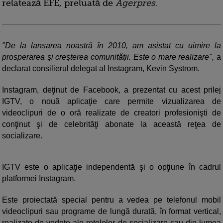
relatează EFE, preluată de
Agerpres
.
"De la lansarea noastră în 2010, am asistat cu uimire la
prosperarea şi creşterea comunităţii. Este o mare realizare",
a
declarat consilierul delegat al Instagram, Kevin Systrom.
Instagram, deţinut de Facebook, a prezentat cu acest prilej
IGTV, o nouă aplicaţie care permite vizualizarea de
videoclipuri de o oră realizate de creatori profesionişti de
conţinut şi de celebrităţi abonate la această reţea de
socializare.
IGTV este o aplicaţie independentă şi o opţiune în cadrul
platformei Instagram.
Este proiectată special pentru a vedea pe telefonul mobil
videoclipuri sau programe de lungă durată, în format vertical,
realizate de vedete ale reţelelor de socializare sau din lumea