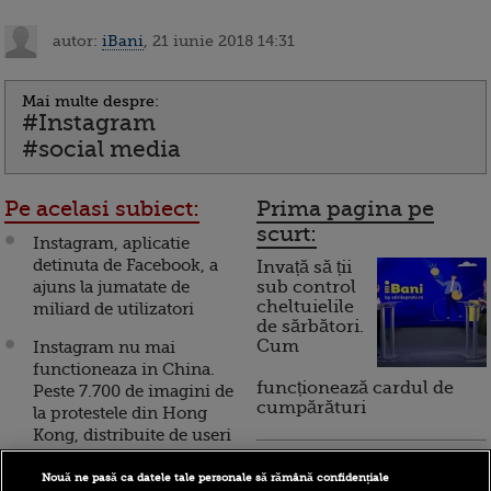
autor:
iBani
, 21 iunie 2018 14:31
Mai multe despre:
#Instagram
#social media
Pe acelasi subiect:
Prima pagina pe
scurt:
Instagram, aplicatie
detinuta de Facebook, a
Invață să ții
ajuns la jumatate de
sub control
cheltuielile
miliard de utilizatori
de sărbători.
Cum
Instagram nu mai
functioneaza in China.
funcționează cardul de
Peste 7.700 de imagini de
cumpărături
la protestele din Hong
Kong, distribuite de useri
Incont , site-ul Știrile Pro
Instagram a inchis
Nouă ne pasă ca datele tale personale să rămână confidențiale