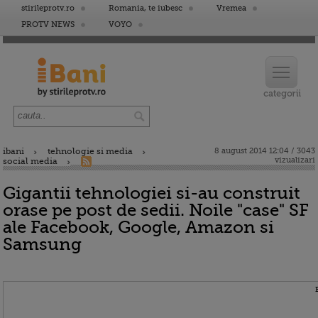
stirileprotv.ro
Romania, te iubesc
Vremea
PROTV NEWS
VOYO
ibani
tehnologie si media
8 august 2014 12:04 / 3043
vizualizari
social media
Gigantii tehnologiei si-au construit
orase pe post de sedii. Noile "case" SF
ale Facebook, Google, Amazon si
Samsung