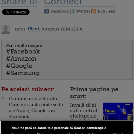
Share it!
Connect
Facebook
Twitter
RSS Feed
autor:
iBani
, 8 august 2014 12:04
Mai multe despre:
#Facebook
#Amazon
#Google
#Samsung
Pe acelasi subiect:
Prima pagina pe
scurt:
Campusurile viitorului.
Cum vor arata noile sedii
Invață să ții
ale Apple, Google sau
sub control
cheltuielile
Facebook
de sărbători.
Cum
Nouă ne pasă ca datele tale personale să rămână confidențiale