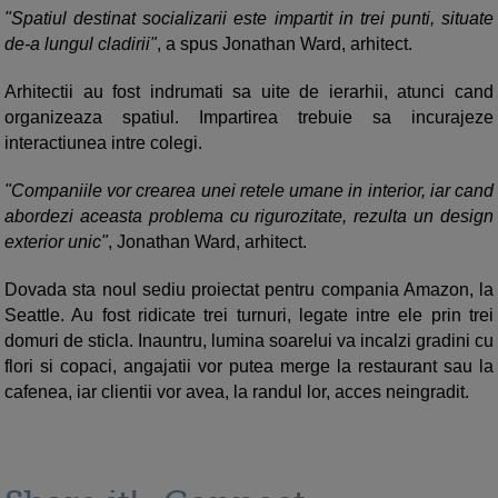
"Spatiul destinat socializarii este impartit in trei punti, situate
de-a lungul cladirii"
, a spus Jonathan Ward, arhitect.
Arhitectii au fost indrumati sa uite de ierarhii, atunci cand
organizeaza spatiul. Impartirea trebuie sa incurajeze
interactiunea intre colegi.
"Companiile vor crearea unei retele umane in interior, iar cand
abordezi aceasta problema cu rigurozitate, rezulta un design
exterior unic"
, Jonathan Ward, arhitect.
Dovada sta noul sediu proiectat pentru compania Amazon, la
Seattle. Au fost ridicate trei turnuri, legate intre ele prin trei
domuri de sticla. Inauntru, lumina soarelui va incalzi gradini cu
flori si copaci, angajatii vor putea merge la restaurant sau la
cafenea, iar clientii vor avea, la randul lor, acces neingradit.