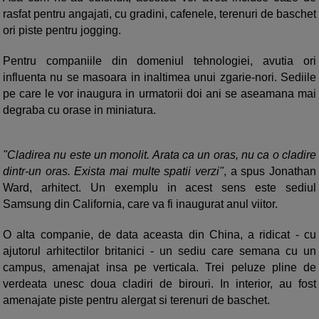
rasfat pentru angajati, cu gradini, cafenele, terenuri de baschet
ori piste pentru jogging.
Pentru companiile din domeniul tehnologiei, avutia ori
influenta nu se masoara in inaltimea unui zgarie-nori. Sediile
pe care le vor inaugura in urmatorii doi ani se aseamana mai
degraba cu orase in miniatura.
"Cladirea nu este un monolit. Arata ca un oras, nu ca o cladire
dintr-un oras. Exista mai multe spatii verzi"
, a spus Jonathan
Ward, arhitect. Un exemplu in acest sens este sediul
Samsung din California, care va fi inaugurat anul viitor.
O alta companie, de data aceasta din China, a ridicat - cu
ajutorul arhitectilor britanici - un sediu care semana cu un
campus, amenajat insa pe verticala. Trei peluze pline de
verdeata unesc doua cladiri de birouri. In interior, au fost
amenajate piste pentru alergat si terenuri de baschet.