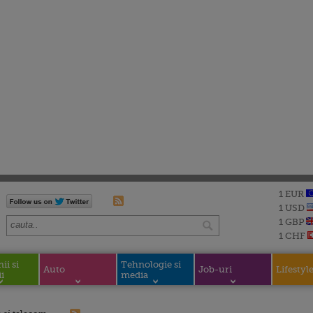
1 EUR
1 USD
1 GBP
1 CHF
i si
Tehnologie si
Auto
Job-uri
Lifestyl
i
media