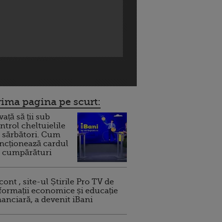
rima pagina pe scurt:
vață să ții sub
ntrol cheltuielile
 sărbători. Cum
ncționează cardul
 cumpărături
cont , site-ul Știrile Pro TV de
formații economice și educație
nanciară, a devenit iBani