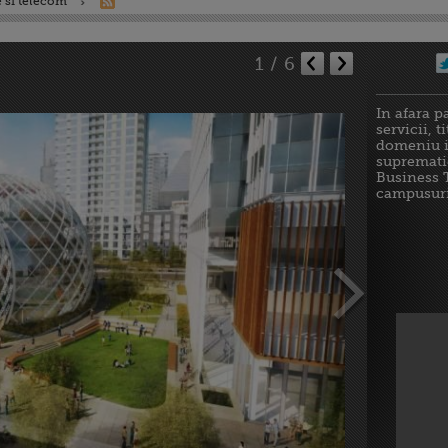
 si telecom
1
/
6
In afara p
servicii, 
domeniu i
suprematie
Business T
campusuril