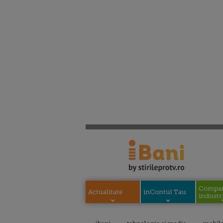
Compani
Actualitate
inContul Tau
industri