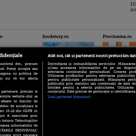
10
in
ro
foodstory.ro
Procinema.ro
fidențiale
Atât noi, cât și partenerii noștri prelucrăm dat
ozitivul dvs., precum
Dezvoltarea și îmbunătățirea serviciilor. Măsurarea
și/sau accesarea informațiilor de pe un dispoziti
al. Puteți accepta sau
selectarea conținutului personalizat. Crearea prof
pagina cu politica de
Utilizarea profilurilor pentru selectarea publicității
i și nu vă vor afecta
(P) Descoperă Lumea
pentru publicitate personalizată. Măsurarea perfo
Emoții intense pe
publicului prin statistici sau combinații de date di
Evenimentelor din România
Sebastian Stan! Iub
limitate pentru a selecta publicitatea. Utilizarea
cu Transilvania Events!
Annabelle, l-a făcu
conținutul. Date precise de geolocație și identificarea
te partenere, precum si
(P) Raku, gaming intens și o
ermite website-ului sa
Listă parteneri (furnizori)
Din 14 septembrie
pauză binemeritată cu...
 afisate in functie de
Popescu revine în 
pizza Guseppe
elelor de socializare si
principal la Pro T
 art. 15-22 din GDPR in
(P) Poți folosi bonurile de
La 88 de ani și du
pot fi exercitate prin
masă pentru a comanda
carieră fabuloasă î
mâncare acasă? Lista
a tuturor Tehnologiilor
Anthony Hopkins 
aplicațiilor care le acceptă
esarea informatiilor de
lansează oficial î
SETARILE INDIVIDUAL”
cookie strict necesare