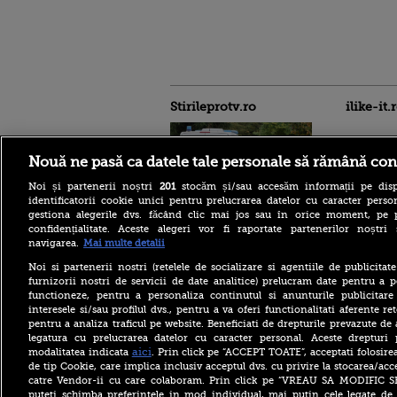
Stirileprotv.ro
ilike-it.
Nouă ne pasă ca datele tale personale să rămână con
Noi și partenerii noștri
201
stocăm și/sau accesăm informații pe disp
identificatorii cookie unici pentru prelucrarea datelor cu caracter person
Reacția MAE după ce o
gestiona alegerile dvs. făcând clic mai jos sau în orice moment, pe 
româncă a fost arestată în
confidențialitate. Aceste alegeri vor fi raportate partenerilor noștr
Germania pentru spionaj în
navigarea.
Mai multe detalii
favoarea Rusiei
Noi si partenerii nostri (retelele de socializare si agentiile de publicita
Alerta West Nile: două
furnizorii nostri de servicii de date analitice) prelucram date pentru a p
persoane au murit, iar
functioneze, pentru a personaliza continutul si anunturile publicitare
numărul cazurilor a ajuns la
interesele si/sau profilul dvs., pentru a va oferi functionalitati aferente ret
10. Măsurile de protecție
împotriva țânțarilor
pentru a analiza traficul pe website. Beneficiati de drepturile prevazute de
legatura cu prelucrarea datelor cu caracter personal. Aceste drepturi 
Ce le-a spus Donald Trump
aici
modalitatea indicata
. Prin click pe “ACCEPT TOATE”, acceptati folosire
donatorilor despre
de tip Cookie, care implica inclusiv acceptul dvs. cu privire la stocarea/acc
succesorul său pentru
catre Vendor-ii cu care colaboram. Prin click pe “VREAU SA MODIFIC 
alegerile din 2028. Pe cine a
puteti schimba preferintele in mod individual, mai putin cele legate de 
ales între Rubio și Vance