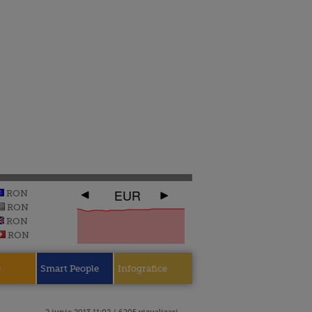
EUR
RON
RON
RON
RON
e
Smart People
Infografice