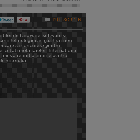
2 iunie 2013 11:02 / 6205 vizualizari
FULLSCREEN
artilor de hardware, software si
titanii tehnologiei au gasit un nou
n care sa concureze pentru
: cel al imobiliarelor. International
imes a reunit planurile pentru
e viitorului.