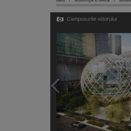
ibani
tehnologie si media
mobile
Campusurile viitorului