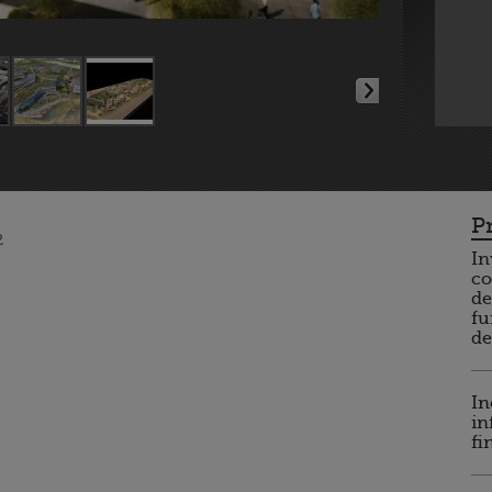
P
2
In
co
de
fu
de
In
in
fi