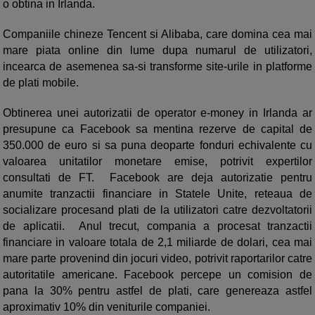
o obtina in Irlanda.
Companiile chineze Tencent si Alibaba, care domina cea mai
mare piata online din lume dupa numarul de utilizatori,
incearca de asemenea sa-si transforme site-urile in platforme
de plati mobile.
Obtinerea unei autorizatii de operator e-money in Irlanda ar
presupune ca Facebook sa mentina rezerve de capital de
350.000 de euro si sa puna deoparte fonduri echivalente cu
valoarea unitatilor monetare emise, potrivit expertilor
consultati de FT. Facebook are deja autorizatie pentru
anumite tranzactii financiare in Statele Unite, reteaua de
socializare procesand plati de la utilizatori catre dezvoltatorii
de aplicatii. Anul trecut, compania a procesat tranzactii
financiare in valoare totala de 2,1 miliarde de dolari, cea mai
mare parte provenind din jocuri video, potrivit raportarilor catre
autoritatile americane. Facebook percepe un comision de
pana la 30% pentru astfel de plati, care genereaza astfel
aproximativ 10% din veniturile companiei.