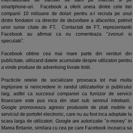
smartphone-uri. Facebook a oferit uneia dintre cele trei
companii 10 milioane de dolari pentru a-l recruta pe unul
dintre fondatori ca director de dezvoltare a afacerilor, potrivit
unor surse citate de FT. Contactati de FT, reprezentantii
Facebook au afirmat ca nu comenteaza "zvonuri si
speculatii".
Facebook obtine cea mai mare parte din venituri din
publicitate, utilizand datele acumulate despre utilizatori pentru
a vinde produse de advertising livrate tintit.
Practicile retelei de socializare provoaca tot mai multa
ingrijorare si neincredere in randul utilizatorilor si publicului
larg, astfel ca succesul companiei ca furnizor de servicii
financiare este pus inca din start sub semnul intrebarii.
Google promoveaza agresiv produsele de plati mobile si
serviciul de portofel electronic, care nu au fost inca adoptate la
scara larga de utilizatori. Google are autorizatie "e-money" in
Marea Britanie, similara cu cea pe care Facebook incearca sa