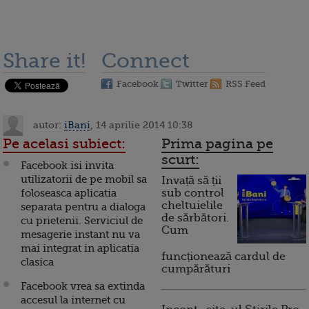
Share it!
Connect
Facebook
Twitter
RSS Feed
autor:
iBani
, 14 aprilie 2014 10:38
Pe acelasi subiect:
Prima pagina pe
scurt:
Facebook isi invita
utilizatorii de pe mobil sa
Invață să ții
foloseasca aplicatia
sub control
cheltuielile
separata pentru a dialoga
de sărbători.
cu prietenii. Serviciul de
Cum
mesagerie instant nu va
mai integrat in aplicatia
funcționează cardul de
clasica
cumpărături
Facebook vrea sa extinda
accesul la internet cu