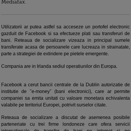
Mediafax.
Utilizatorii ar putea astfel sa acceseze un portofel electronic
gazduit de Facebook si sa efectueze plati sau transferuri de
bani. Reteaua de socializare vizeaza in principal sumele
transferate acasa de persoanele care lucreaza in strainatate,
parte a strategiei de extindere pe pietele emergente.
Compania are in Irlanda sediul operatiunilor din Europa.
Facebook a cerut bancii centrale de la Dublin autorizatie de
institutie de "e-money" (bani electronici), care ar permite
companiei sa emita unitati cu valoare monetara echivalenta
valabile pe teritoriul Europei, potrivit surselor citate.
Reteaua de socializare a discutat de asemenea posibile
parteneriate cu trei firme londoneze care ofera servicii
internationale de transfer de bani pe internet si pe