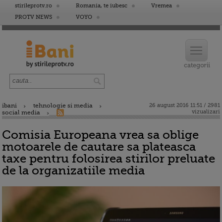
stirileprotv.ro
Romania, te iubesc
Vremea
PROTV NEWS
VOYO
ibani
tehnologie si media
26 august 2016 11:51 / 2981
vizualizari
social media
Comisia Europeana vrea sa oblige
motoarele de cautare sa plateasca
taxe pentru folosirea stirilor preluate
de la organizatiile media