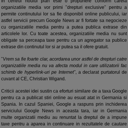
In centrul noului plan este o propunere conform careia
organizatiile media vor primi "drepturi exclusive" pentru a
permite continutului lor sa fie disponibil online publicului, iar
astfel servicii precum Google News ar fi fortate sa negocieze
cu organizatiile media pentru a putea publica extrase din
articolele lor. Cu toate acestea, organizatiile media nu sunt
obligate sa perceapa taxe pentru ca un agregator sa publice
extrase din continutul lor si ar putea sa il ofere gratuit.
"
Vrem sa fie foarte clar, acordarea unor astfel de drepturi catre
organizatiile media nu va afecta modul in care utilizatorii fac
schimb de hyperlink-uri pe Internet"
, a declarat purtatorul de
cuvant al CE, Christian Wigand.
Criticii acestei idei sustin ca eforturi similare de a taxa Google
pentru ca a publicat stiri online au esuat atat in Germania si
Spania. In cazul Spaniei, Google a raspuns prin inchiderea
serviciului Google News in aceasta tara, iar in Germania
multe organizatii mediu au renuntat la dreptul de a impune
taxe pentru a aparea in continuare in rezultatele de cautare