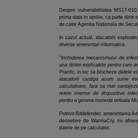
Despre vulnerabilitatea MS17-010,
prima data in aprilie, ca parte din
de catre Agentia Nationala de Secur
In cazul actual, atacatorii exploate
diverse amenintari informatice.
"
Inchiderea mecanismului de infec
una dintre explicatiile pentru care
Practic, in loc sa blocheze datele v
atacatorii castiga acum sume m
calculatoare, fara sa mai santajeze ut
retele imense de dispozitive infe
pentru a genera moneda virtuala M
Potrivit Bitdefender, amenintarea A
deosebire de WannaCry, nu afisea
datele de pe calculator.