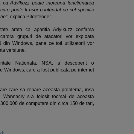
la ca Adylkuzz poate ingreuna functionarea
 care poate fi usor confundat cu cel specific
che"
, explica Bitdefender.
itate arata ca aparitia Adylkuzz confirma
 carora grupuri de atacatori vor exploata
 din Windows, pana ce toti utilizatorii vor
nta versiune.
ritate Nationala, NSA, a descoperit o
re Windows, care a fost publicata pe internet
zare care sa repare aceasta problema, insa
t-o. Wannacry s-a folosit tocmai de aceasta
e 300.000 de computere din circa 150 de tari,