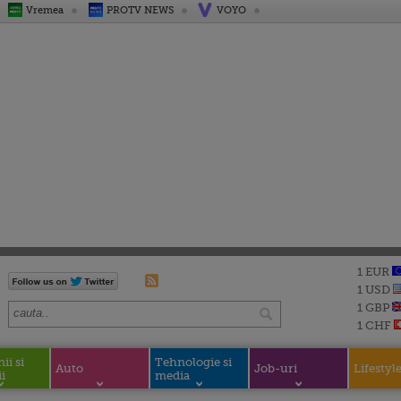
Vremea
PROTV NEWS
VOYO
1 EUR
1 USD
1 GBP
1 CHF
i si
Tehnologie si
Auto
Job-uri
Lifestyl
i
media