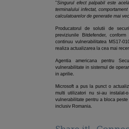
"
Singurul efect palpabil este ace
terminalului infectat, comportament
calculatoarelor de generatie mai ve
Producatorul de solutii de secur
previziunile Bitdefender, conform
continuu vulnerabilitatea MS17-010
realiza actualizarea la cea mai rece
Agentia americana pentru Secu
vulnerabilitate in sistemul de opera
in aprilie.
Microsoft a pus la punct o actuali
multi utilizatori nu si-au instala
vulnerabilitate pentru a bloca pest
inclusiv Romania.