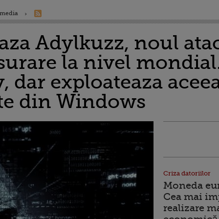
 media
za Adylkuzz, noul atac
surare la nivel mondial.
 dar exploateaza aceea
ate din Windows
Criza datoriilor
Moneda euro
Cea mai im
realizare m