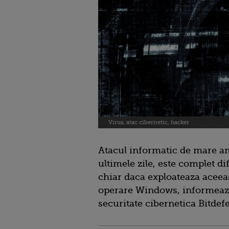
Virus, atac cibernetic, hacker
Atacul informatic de mare a
ultimele zile, este complet 
chiar daca exploateaza aceeas
operare Windows, informeaza
securitate cibernetica Bitdef