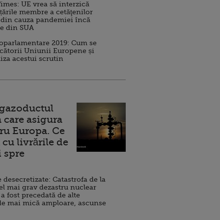
imes: UE vrea să interzică
 țările membre a cetăţenilor
 din cauza pandemiei încă
ve din SUA
roparlamentare 2019: Cum se
cătorii Uniunii Europene și
iza acestui scrutin
 gazoductul
 care asigura
ru Europa. Ce
cu livrările de
i spre
esecretizate: Catastrofa de la
el mai grav dezastru nuclear
 a fost precedată de alte
de mai mică amploare, ascunse