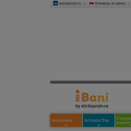
stirileprotv.ro
Romania, te iubesc
Compani
Actualitate
inContul Tau
industri