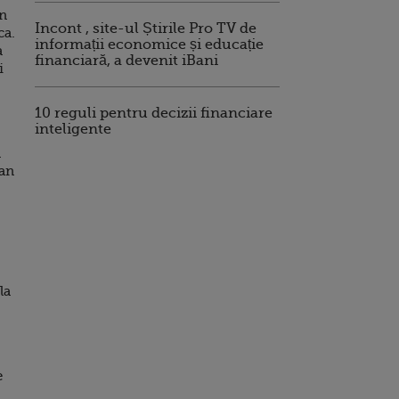
un
Incont , site-ul Știrile Pro TV de
ca.
informații economice și educație
a
financiară, a devenit iBani
i
10 reguli pentru decizii financiare
inteligente
l
man
la
e