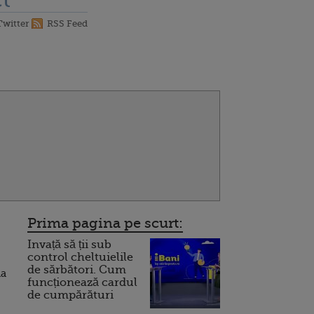
t
Twitter
RSS Feed
Prima pagina pe scurt:
Invață să ții sub
control cheltuielile
de sărbători. Cum
la
funcționează cardul
de cumpărături