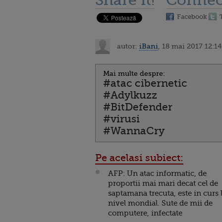
Share it!
Connec
Facebook
autor:
iBani
, 18 mai 2017 12:14
Mai multe despre:
#atac cibernetic
#Adylkuzz
#BitDefender
#virusi
#WannaCry
Pe acelasi subiect:
AFP: Un atac informatic, de
proportii mai mari decat cel de
saptamana trecuta, este in curs 
nivel mondial. Sute de mii de
computere, infectate