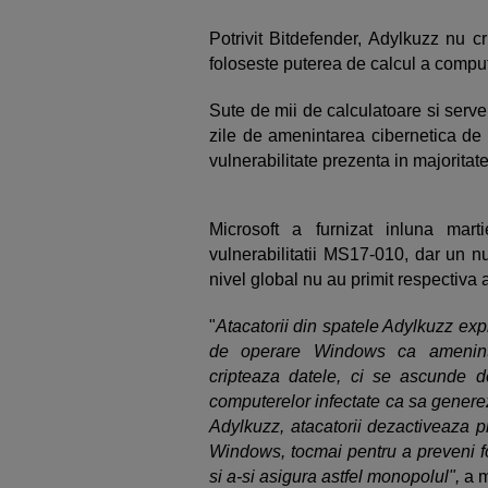
Potrivit Bitdefender, Adylkuzz nu c
foloseste puterea de calcul a compute
Sute de mii de calculatoare si server
zile de amenintarea cibernetica de
vulnerabilitate prezenta in majorita
Microsoft a furnizat inluna mar
vulnerabilitatii MS17-010, dar un n
nivel global nu au primit respectiva ac
"
Atacatorii din spatele Adylkuzz exp
de operare Windows ca amenin
cripteaza datele, ci se ascunde d
computerelor infectate ca sa generez
Adylkuzz, atacatorii dezactiveaza p
Windows, tocmai pentru a preveni fol
si a-si asigura astfel monopolul",
a m