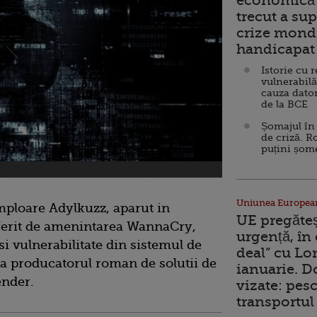
economică 
trecut a sup
crize mondi
handicapat 
Istorie cu 
vulnerabilă
cauza dator
de la BCE
Șomajul în 
de criză. R
puțini șom
Uniunea Europea
mploare Adylkuzz, aparut in
UE pregăte
diferit de amenintarea WannaCry,
urgență, în
i vulnerabilitate din sistemul de
deal” cu Lo
 producatorul roman de solutii de
ianuarie. 
ender.
vizate: pesc
transportul 