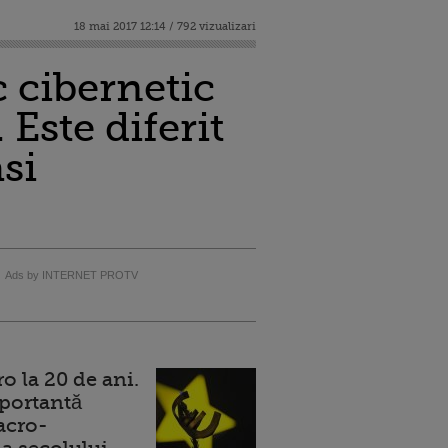
18 mai 2017 12:14 / 792 vizualizari
 cibernetic
 Este diferit
si
Ads by INTERNET PROTV
 la 20 de ani.
portantă
acro-