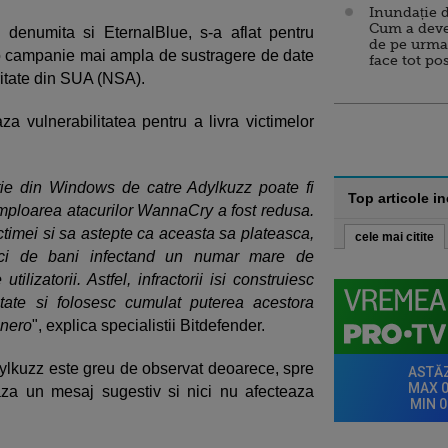
Inundație d
Cum a deve
 denumita si EternalBlue, s-a aflat pentru
de pe urma
tr-o campanie mai ampla de sustragere de date
face tot po
itate din SUA (NSA).
aza vulnerabilitatea pentru a livra victimelor
tie din Windows de catre Adylkuzz poate fi
Top articole i
 amploarea atacurilor WannaCry a fost redusa.
ictimei si sa astepte ca aceasta sa plateasca,
cele mai citite
ici de bani infectand un numar mare de
ilizatorii. Astfel, infractorii isi construiesc
ctate si folosesc cumulat puterea acestora
onero
", explica specialistii Bitdefender.
dylkuzz este greu de observat deoarece, spre
za un mesaj sugestiv si nici nu afecteaza