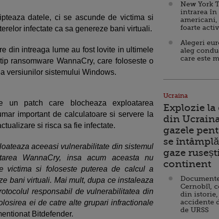
New York T
intrarea în
ripteaza datele, ci se ascunde de victima si
americani,
foarte acti
relor infectate ca sa genereze bani virtuali.
Alegeri eu
e din intreaga lume au fost lovite in ultimele
aleg condu
care este m
 tip ransomware WannaCry, care foloseste o
tea versiunilor sistemului Windows.
Ucraina
tie un patch care blocheaza exploatarea
Explozie la
umar important de calculatoare si servere la
din Ucraina
tualizare si risca sa fie infectate.
gazele pent
se întâmplă 
loateaza aceeasi vulnerabilitate din sistemul
gaze ruseșt
tarea WannaCry, insa acum aceasta nu
continent
e victima si foloseste puterea de calcul a
Documente d
e bani virtuali. Mai mult, dupa ce instaleaza
Cernobîl, c
rotocolul responsabil de vulnerabilitatea din
din istorie,
accidente 
osirea ei de catre alte grupari infractionale
de URSS
entionat Bitdefender.