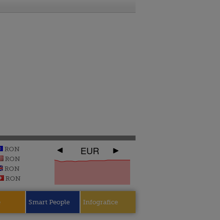
EUR
RON
RON
RON
RON
e
Smart People
Infografice