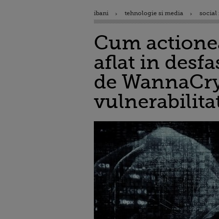
ibani
tehnologie si media
social
Cum actionea
aflat in desfa
de WannaCry,
vulnerabilit