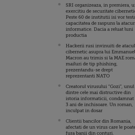
SRI organizeaza, in premiera, 
exercitiu de securitate ciberneti
Peste 60 de institutii isi vor test
capacitatea de raspuns la atacur
informatice. Dacia a reluat luni
productia
Hackerii rusi invinuiti de atacul
cibernetic asupra lui Emmanue
Macron au trimis si la MAE ro
mailuri de tip phishing,
prezentandu-se drept
reprezentanti NATO
Creatorul virusului “Gozi”, unul
dintre cele mai distructive din
istoria informaticii, condamnat 
3 ani de inchisoare. Un roman,
inculpat in dosar
Clientii bancilor din Romania,
afectati de un virus care le poat
fura banii din conturi.