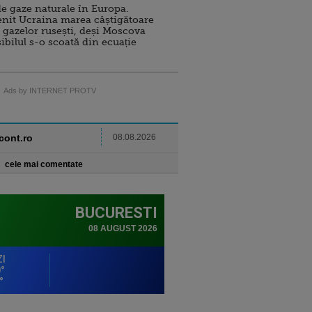
e gaze naturale în Europa.
nit Ucraina marea câștigătoare
 gazelor rusești, deși Moscova
sibilul s-o scoată din ecuație
Ads by INTERNET PROTV
ncont.ro
08.08.2026
cele mai comentate