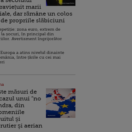
a secolului
raviețuit marii
ale, dar rămâne un colos
de propriile slăbiciuni
repetiție: zona euro, extrem de
 la șocuri, în principal din
iilor. Avertisment îngrijorător
Europa a atins nivelul dinainte
omânia, între țările cu cei mai
eri
na
ște măsuri de
 cazul unui ”no
ndra, din
Domeniile
uitul şi
rutier şi aerian