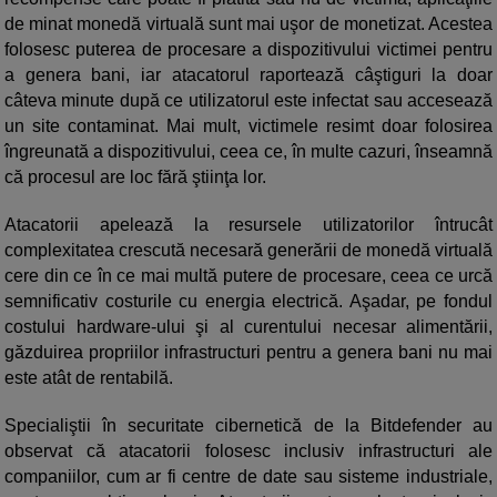
de minat monedă virtuală sunt mai uşor de monetizat. Acestea
folosesc puterea de procesare a dispozitivului victimei pentru
a genera bani, iar atacatorul raportează câştiguri la doar
câteva minute după ce utilizatorul este infectat sau accesează
un site contaminat. Mai mult, victimele resimt doar folosirea
îngreunată a dispozitivului, ceea ce, în multe cazuri, înseamnă
că procesul are loc fără ştiinţa lor.
Atacatorii apelează la resursele utilizatorilor întrucât
complexitatea crescută necesară generării de monedă virtuală
cere din ce în ce mai multă putere de procesare, ceea ce urcă
semnificativ costurile cu energia electrică. Aşadar, pe fondul
costului hardware-ului şi al curentului necesar alimentării,
găzduirea propriilor infrastructuri pentru a genera bani nu mai
este atât de rentabilă.
Specialiştii în securitate cibernetică de la Bitdefender au
observat că atacatorii folosesc inclusiv infrastructuri ale
companiilor, cum ar fi centre de date sau sisteme industriale,