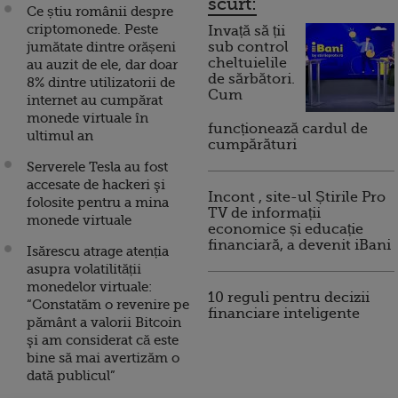
scurt:
Ce știu românii despre
criptomonede. Peste
Invață să ții
jumătate dintre orășeni
sub control
cheltuielile
au auzit de ele, dar doar
de sărbători.
8% dintre utilizatorii de
Cum
internet au cumpărat
monede virtuale în
funcționează cardul de
ultimul an
cumpărături
Serverele Tesla au fost
accesate de hackeri şi
Incont , site-ul Știrile Pro
folosite pentru a mina
TV de informații
monede virtuale
economice și educație
financiară, a devenit iBani
Isărescu atrage atenția
asupra volatilității
monedelor virtuale:
10 reguli pentru decizii
“Constatăm o revenire pe
financiare inteligente
pământ a valorii Bitcoin
şi am considerat că este
bine să mai avertizăm o
dată publicul”