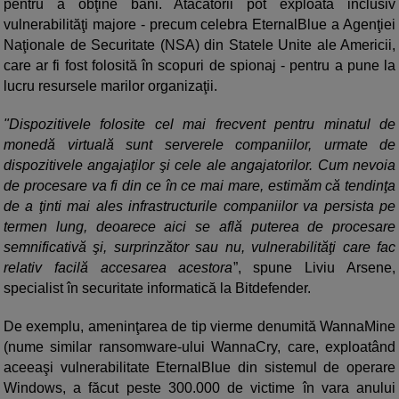
pentru a obţine bani. Atacatorii pot exploata inclusiv
vulnerabilităţi majore - precum celebra EternalBlue a Agenţiei
Naţionale de Securitate (NSA) din Statele Unite ale Americii,
care ar fi fost folosită în scopuri de spionaj - pentru a pune la
lucru resursele marilor organizaţii.
"Dispozitivele folosite cel mai frecvent pentru minatul de
monedă virtuală sunt serverele companiilor, urmate de
dispozitivele angajaţilor şi cele ale angajatorilor. Cum nevoia
de procesare va fi din ce în ce mai mare, estimăm că tendinţa
de a ţinti mai ales infrastructurile companiilor va persista pe
termen lung, deoarece aici se află puterea de procesare
semnificativă şi, surprinzător sau nu, vulnerabilităţi care fac
relativ facilă accesarea acestora
”, spune Liviu Arsene,
specialist în securitate informatică la Bitdefender.
De exemplu, ameninţarea de tip vierme denumită WannaMine
(nume similar ransomware-ului WannaCry, care, exploatând
aceeaşi vulnerabilitate EternalBlue din sistemul de operare
Windows, a făcut peste 300.000 de victime în vara anului