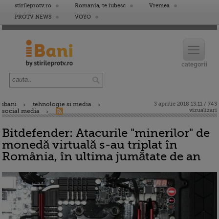
stirileprotv.ro
Romania, te iubesc
Vremea
PROTV NEWS
VOYO
ibani
tehnologie si media
3 aprilie 2018 13:11 / 743
vizualizari
social media
Bitdefender: Atacurile "minerilor" de
monedă virtuală s-au triplat în
România, în ultima jumătate de an