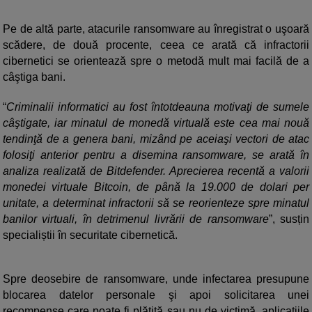
Pe de altă parte, atacurile ransomware au înregistrat o uşoară
scădere, de două procente, ceea ce arată că infractorii
cibernetici se orientează spre o metodă mult mai facilă de a
câştiga bani.
“
Criminalii informatici au fost întotdeauna motivaţi de sumele
câştigate, iar minatul de monedă virtuală este cea mai nouă
tendinţă de a genera bani, mizând pe aceiaşi vectori de atac
folosiţi anterior pentru a disemina ransomware, se arată în
analiza realizată de Bitdefender. Aprecierea recentă a valorii
monedei virtuale Bitcoin, de până la 19.000 de dolari per
unitate, a determinat infractorii să se reorienteze spre minatul
banilor virtuali, în detrimenul livrării de ransomware
”, susțin
specialiștii în securitate cibernetică.
Spre deosebire de ransomware, unde infectarea presupune
blocarea datelor personale şi apoi solicitarea unei
recompense care poate fi plătită sau nu de victimă, aplicaţiile