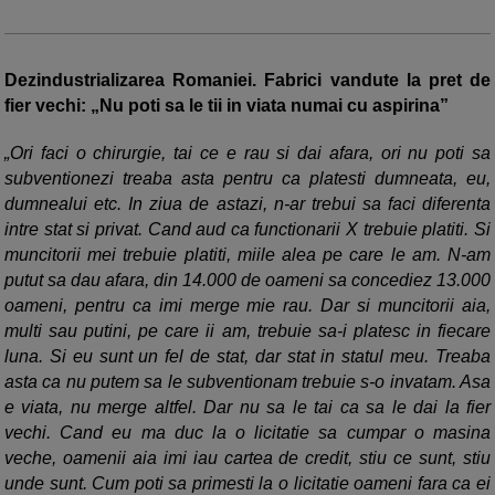
Dezindustrializarea Romaniei. Fabrici vandute la pret de
fier vechi: „Nu poti sa le tii in viata numai cu aspirina”
Ori faci o chirurgie, tai ce e rau si dai afara, ori nu poti sa
subventionezi treaba asta pentru ca platesti dumneata, eu,
dumnealui etc. In ziua de astazi, n-ar trebui sa faci diferenta
intre stat si privat. Cand aud ca functionarii X trebuie platiti. Si
muncitorii mei trebuie platiti, miile alea pe care le am. N-am
putut sa dau afara, din 14.000 de oameni sa concediez 13.000
oameni, pentru ca imi merge mie rau. Dar si muncitorii aia,
multi sau putini, pe care ii am, trebuie sa-i platesc in fiecare
luna. Si eu sunt un fel de stat, dar stat in statul meu. Treaba
asta ca nu putem sa le subventionam trebuie s-o invatam. Asa
e viata, nu merge altfel. Dar nu sa le tai ca sa le dai la fier
vechi. Cand eu ma duc la o licitatie sa cumpar o masina
veche, oamenii aia imi iau cartea de credit, stiu ce sunt, stiu
unde sunt. Cum poti sa primesti la o licitatie oameni fara ca ei