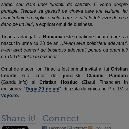
saraci sau dam unei fundatii de caritate. E vorba despre
principii. Trebuie sa gasesti pe cineva care are viziune. Iar
apoi trebuie sa explici omului care se uita la televizor de ce a
dat-o pe un leu”,
a explicat omul de business.
Tiriac a adaugat ca
Romania
este o natiune tanara, care s-a
nascut in urma cu 23 de ani.
N-am avut politicieni adevarati,
n-am avut oameni de business adevarati pentru ca eram toti
cu 100 de dolari in buzunar."
Omul de afaceri Ion Tiriac a fost primul invitat al lui
Cristian
Leonte
si-al celor doi jurnalisti,
Claudiu Pandaru
(Gandul.info) si
Cristian Hostiuc
(Ziarul Financiar) in
emisiunea "
Dupa 20 de ani
", difuzata duminica pe Pro TV si
voyo.ro
.
Share it!
Connect
Facebook
Twitter
RSS Feed