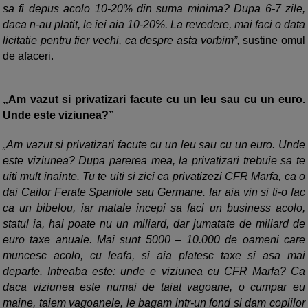
sa fi depus acolo 10-20% din suma minima? Dupa 6-7 zile,
daca n-au platit, le iei aia 10-20%. La revedere, mai faci o data
licitatie pentru fier vechi, ca despre asta vorbim”,
sustine omul
de afaceri.
Am vazut si privatizari facute cu un leu sau cu un euro.
Unde este viziunea?”
Am vazut si privatizari facute cu un leu sau cu un euro. Unde
este viziunea? Dupa parerea mea, la privatizari trebuie sa te
uiti mult inainte. Tu te uiti si zici ca privatizezi CFR Marfa, ca o
dai Cailor Ferate Spaniole sau Germane. Iar aia vin si ti-o fac
ca un bibelou, iar matale incepi sa faci un business acolo,
statul ia, hai poate nu un miliard, dar jumatate de miliard de
euro taxe anuale. Mai sunt 5000 – 10.000 de oameni care
muncesc acolo, cu leafa, si aia platesc taxe si asa mai
departe. Intreaba este: unde e viziunea cu CFR Marfa? Ca
daca viziunea este numai de taiat vagoane, o cumpar eu
maine, taiem vagoanele, le bagam intr-un fond si dam copiilor