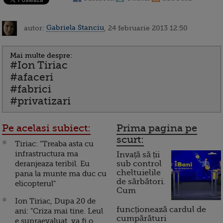
autor:
Gabriela Stanciu
, 24 februarie 2013 12:50
Mai multe despre:
#Ion Tiriac
#afaceri
#fabrici
#privatizari
Pe acelasi subiect:
Prima pagina pe
scurt:
Tiriac: "Treaba asta cu
infrastructura ma
Invață să ții
deranjeaza teribil. Eu
sub control
cheltuielile
pana la munte ma duc cu
de sărbători.
elicopterul"
Cum
Ion Tiriac, Dupa 20 de
funcționează cardul de
ani: "Criza mai tine. Leul
cumpărături
e supraevaluat, va fi o