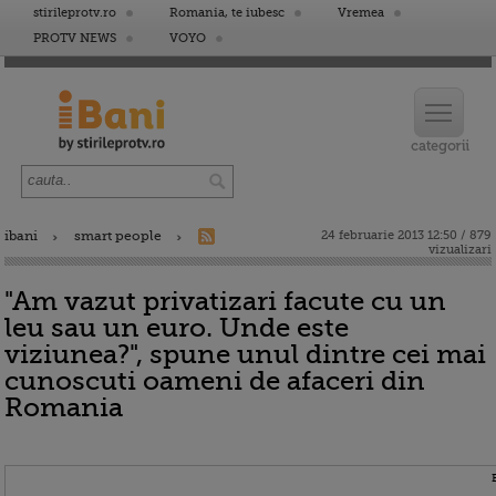
stirileprotv.ro
Romania, te iubesc
Vremea
PROTV NEWS
VOYO
ibani
smart people
24 februarie 2013 12:50 / 879
vizualizari
"Am vazut privatizari facute cu un
leu sau un euro. Unde este
viziunea?", spune unul dintre cei mai
cunoscuti oameni de afaceri din
Romania