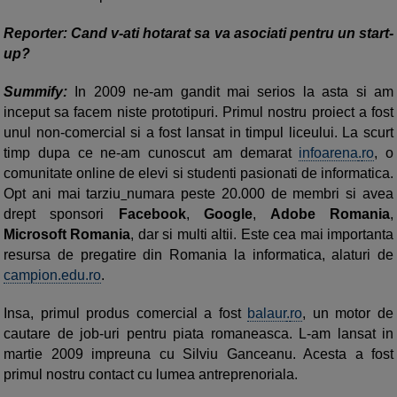
Reporter: Cand v-ati hotarat sa va asociati pentru un start-
up?
Summify:
In 2009 ne-am gandit mai serios la asta si am
inceput sa facem niste prototipuri. Primul nostru proiect a fost
unul non-comercial si a fost lansat in timpul liceului. La scurt
timp dupa ce ne-am cunoscut am demarat
infoarena
.
ro
, o
comunitate online de elevi si studenti pasionati de informatica.
Opt ani mai tarziu
numara peste 20.000 de membri si avea
drept sponsori
Facebook
,
Google
,
Adobe Romania
,
Microsoft Romania
, dar si multi altii. Este cea mai importanta
resursa de pregatire din Romania la informatica, alaturi de
campion.edu.ro
.
Insa, primul produs comercial a fost
balaur
.
ro
, un motor de
cautare de job-uri pentru piata romaneasca. L-am lansat in
martie 2009 impreuna cu Silviu Ganceanu. Acesta a fost
primul nostru contact cu lumea antreprenoriala.