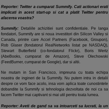
Reporter: Twitter a cumparat Summify. Cati actionari erati
implicati in acest start-up si cat a platit Twitter pentru
afacerea voastra?
Summify:
Detaliile achizitiei sunt confidentiale. Pe langa
fondatori, Summify are si
noua
investitori din Silicon Valley si
Canada, printre care Accel Partners (Facebook, Groupon),
Rob Glaser (fondatorul RealNetworks listat pe NASDAQ),
Stewart Butterfield (co-fondatorul Flickr), Boris Wertz
(AbeBooks, cumparat de Amazon), Steve Olechowski
(FeedBurner, cumparat de Google), dar si altii.
Ne mutam in San Francisco, impreuna cu toata echipa
noastra de ingineri de la Summify. Nu putem intra in detalii
despre ce vom face acolo, insa vom aplica toate cunostintele
dobandite la Summify si tehnologia dezvoltata de noi ca sa
facem Twitter mai captivant si mai util pentru toata lumea.
Reporter: Aveti de gand sa va intoarceti sa lucrati, la un