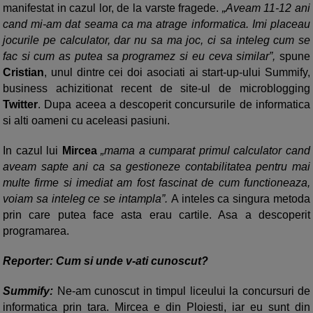
manifestat in cazul lor, de la varste fragede.
„Aveam 11-12 ani
cand mi-am dat seama ca ma atrage informatica. Imi placeau
jocurile pe calculator, dar nu sa ma joc, ci sa inteleg cum se
fac si cum as putea sa programez si eu ceva similar”,
spune
Cristian
, unul dintre cei doi asociati ai start-up-ului Summify,
business achizitionat recent de site-ul de microblogging
Twitter
. Dupa aceea a descoperit concursurile de informatica
si alti oameni cu aceleasi pasiuni.
In cazul lui
Mircea
„mama a cumparat primul calculator cand
aveam sapte ani ca sa gestioneze contabilitatea pentru mai
multe firme si imediat am fost fascinat de cum functioneaza,
voiam sa inteleg ce se intampla”.
A inteles ca singura metoda
prin care putea face asta erau cartile. Asa a descoperit
programarea.
Reporter: Cum si unde v-ati cunoscut?
Summify:
Ne-am cunoscut in timpul liceului la concursuri de
informatica prin tara. Mircea e din Ploiesti, iar eu sunt din