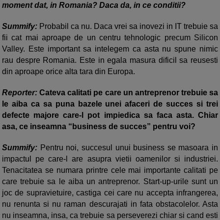
moment dat, in Romania? Daca da, in ce conditii?
Summify:
Probabil ca nu. Daca vrei sa inovezi in IT trebuie sa
fii cat mai aproape de un centru tehnologic precum Silicon
Valley. Este important sa intelegem ca asta nu spune nimic
rau despre Romania. Este in egala masura dificil sa reusesti
din aproape orice alta tara din Europa.
Reporter:
Cateva calitati pe care un antreprenor trebuie sa
le aiba ca sa puna bazele unei afaceri de succes si trei
defecte majore care-l pot impiedica sa faca asta. Chiar
asa, ce inseamna “business de succes” pentru voi?
Summify:
Pentru noi, succesul unui business se masoara in
impactul pe care-l are asupra vietii oamenilor si industriei.
Tenacitatea se numara printre cele mai importante calitati pe
care trebuie sa le aiba un antreprenor. Start-up-urile sunt un
joc de supravietuire, castiga cei care nu accepta infrangerea,
nu renunta si nu raman descurajati in fata obstacolelor. Asta
nu inseamna, insa, ca trebuie sa perseverezi chiar si cand esti