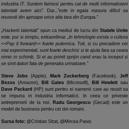
industria IT. Suntem faimosi pentru cat de multi informaticieni
talentati avem aici”.
Dar...”
este in egala masura dificil sa
reusesti din aproape orice alta tara din Europa.”
„Hackerii talentati” spun ca mediul de lucru din
Statele Unite
este, pur si simplu, extraordinar.
„In tehnologie exista o cultura
<<Pay it forward>> foarte puternica. Toti, si cu precadere cei
mai experimentati, sunt foarte deschisi si te ajuta fara sa ceara
nimic in schimb. Si ei au primit sprijin cand erau la inceput si
se simt datori fata de generatia urmatoare.”
Steve Jobs
(Apple),
Mark Zuckerberg
(Facebook),
Jeff
Bezos
(Amazon),
Bill Gates
(Microsoft),
Bill Hewlett
sau
Dave Packard
(HP) sunt pentru ei oamenii care au reusit sa
se impuna in industria informaticii. In ceea ce priveste
antreprenorii de la noi,
Radu Georgescu
(Gecad) este un
model de business pentru cei doi romani.
Sursa foto:
@Cristian Strat, @Mircea Pasoi