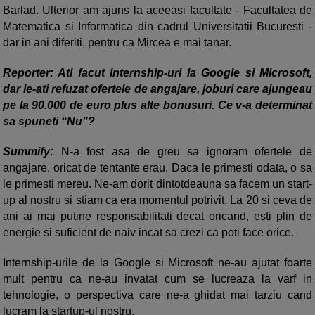
Barlad. Ulterior am ajuns la aceeasi facultate - Facultatea de
Matematica si Informatica din cadrul Universitatii Bucuresti -
dar in ani diferiti, pentru ca Mircea e mai tanar.
Reporter: Ati facut internship-uri la Google si Microsoft,
dar le-ati refuzat ofertele de angajare, joburi care ajungeau
pe la 90.000 de euro plus alte bonusuri. Ce v-a determinat
sa spuneti “Nu”?
Summify:
N-a fost asa de greu sa ignoram ofertele de
angajare, oricat de tentante erau. Daca le primesti odata, o sa
le primesti mereu. Ne-am dorit dintotdeauna sa facem un start-
up al nostru si stiam ca era momentul potrivit. La 20 si ceva de
ani ai mai putine responsabilitati decat oricand, esti plin de
energie si suficient de naiv incat sa crezi ca poti face orice.
Internship-urile de la Google si Microsoft ne-au ajutat foarte
mult pentru ca ne-au invatat cum se lucreaza la varf in
tehnologie, o perspectiva care ne-a ghidat mai tarziu cand
lucram la startup-ul nostru.