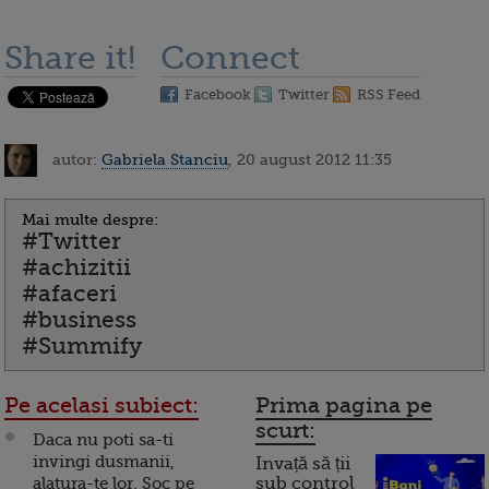
Share it!
Connect
Facebook
Twitter
RSS Feed
autor:
Gabriela Stanciu
, 20 august 2012 11:35
Mai multe despre:
#Twitter
#achizitii
#afaceri
#business
#Summify
Pe acelasi subiect:
Prima pagina pe
scurt:
Daca nu poti sa-ti
invingi dusmanii,
Invață să ții
alatura-te lor. Soc pe
sub control