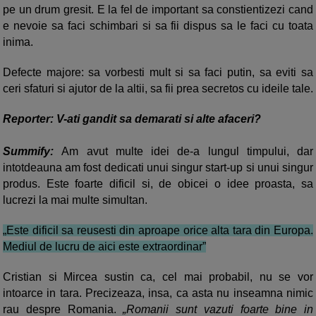
pe un drum gresit. E la fel de important sa constientizezi cand
e nevoie sa faci schimbari si sa fii dispus sa le faci cu toata
inima.
Defecte majore: sa vorbesti mult si sa faci putin, sa eviti sa
ceri sfaturi si ajutor de la altii, sa fii prea secretos cu ideile tale.
Reporter: V-ati gandit sa demarati si alte afaceri?
Summify:
Am avut multe idei de-a lungul timpului, dar
intotdeauna am fost dedicati unui singur start-up si unui singur
produs. Este foarte dificil si, de obicei o idee proasta, sa
lucrezi la mai multe simultan.
„Este dificil sa reusesti din aproape orice alta tara din Europa.
Mediul de lucru de aici este extraordinar”
Cristian si Mircea sustin ca, cel mai probabil, nu se vor
intoarce in tara. Precizeaza, insa, ca asta nu inseamna nimic
rau despre Romania.
„Romanii sunt vazuti foarte bine in