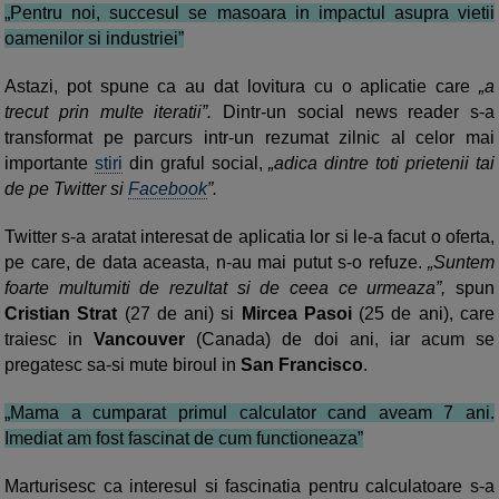
„Pentru noi, succesul se masoara in impactul asupra vietii
oamenilor si industriei”
Astazi, pot spune ca au dat lovitura cu o aplicatie care
„a
trecut prin multe iteratii”.
Dintr-un social news reader s-a
transformat pe parcurs intr-un rezumat zilnic al celor mai
importante
stiri
din graful social,
„adica dintre toti prietenii tai
de pe Twitter si
Facebook
”.
Twitter s-a aratat interesat de aplicatia lor si le-a facut o oferta,
pe care, de data aceasta, n-au mai putut s-o refuze.
„Suntem
foarte multumiti de rezultat si de ceea ce urmeaza”,
spun
Cristian Strat
(27 de ani) si
Mircea Pasoi
(25 de ani), care
traiesc in
Vancouver
(Canada) de doi ani, iar acum se
pregatesc sa-si mute biroul in
San Francisco
.
„Mama a cumparat primul calculator cand aveam 7 ani.
Imediat am fost fascinat de cum functioneaza”
Marturisesc ca interesul si fascinatia pentru calculatoare s-a