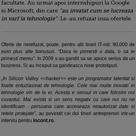
facultate. Au urmat apoi internshipuri la Google
si Microsoft, din care
“au invatat cum se lucreaza
in varf la tehnologie”
. Le-au refuzat insa ofertele.
Oferte de nerefuzat, poate, pentru alti tineri IT-isti: 90.000 de
euro plus alte bonusuri.
“Daca le primesti o data, o sa le
primesti mereu”
. In 2009 s-au gandit sa se apuce serios de un
business. Si au inceput sa gandeasca niste prototipuri.
„In Silicon Valley <<hacker>> este un programator talentat si
foarte entuziasmat de tehnologie. Cele mai multe inovatii in
tehnologie vin de la ei. Acesta e sensul in care folosim noi
cuvantul. Mai exista si un sens negativ cu care noi nu ne
identificam - persoana care acceseaza neautorizat date si
retele protejate”,
au povestit cei doi tineri antreprenori intr-un
interviu pentru
incont.ro
.