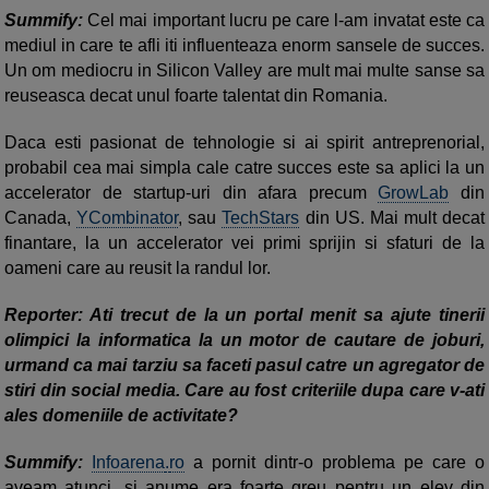
Summify:
Cel mai important lucru pe care l-am invatat este ca
mediul in care te afli iti influenteaza enorm sansele de succes.
Un om mediocru in Silicon Valley are mult mai multe sanse sa
reuseasca decat unul foarte talentat din Romania.
Daca esti pasionat de tehnologie si ai spirit antreprenorial,
probabil cea mai simpla cale catre succes este sa aplici la un
accelerator de startup-uri din afara precum
GrowLab
din
Canada,
YCombinator
, sau
TechStars
din US. Mai mult decat
finantare, la un accelerator vei primi sprijin si sfaturi de la
oameni care au reusit la randul lor.
Reporter: Ati trecut de la un portal menit sa ajute tinerii
olimpici la informatica la un motor de cautare de joburi,
urmand ca mai tarziu sa faceti pasul catre un agregator de
stiri din social media. Care au fost criteriile dupa care v-ati
ales domeniile de activitate?
Summify:
Infoarena
.
ro
a pornit dintr-o problema pe care o
aveam atunci, si anume era foarte greu pentru un elev din