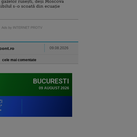
 gazelor rusești, deși Moscova
sibilul s-o scoată din ecuație
Ads by INTERNET PROTV
ncont.ro
09.08.2026
cele mai comentate