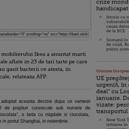
crize mondi
handicapat 
Istorie cu 
vulnerabilă
cauza dator
de la BCE
Șomajul în 
de criză. R
puțini șom
mobilierului Ikea a anuntat marti
le aflate in 23 de tari tarte pe care
u gasit bacterii ce atesta, in
Uniunea Europea
ale, relateaza AFP.
UE pregăte
urgență, în
deal” cu Lo
ianuarie. 
 adoptat aceasta decizie dupa ce vamesii
vizate: pesc
00 de prajituri cunoscute sub numele de
transportul 
ocolata", o tarta cu migdale si ciocolata,
New York T
e in portul Shanghai, in noiembrie.
intrarea în