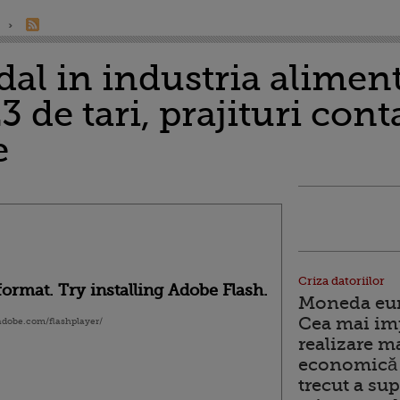
al in industria aliment
23 de tari, prajituri co
e
Criza datoriilor
ormat. Try installing Adobe Flash.
Moneda euro
Cea mai im
.adobe.com/flashplayer/
realizare m
economică 
trecut a sup