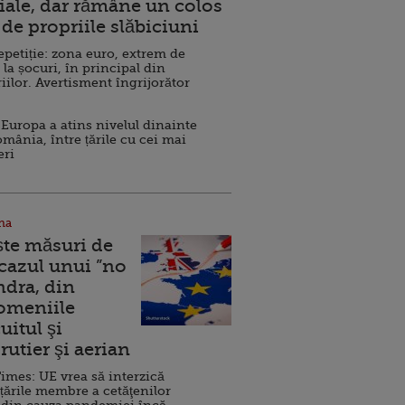
ale, dar rămâne un colos
de propriile slăbiciuni
repetiție: zona euro, extrem de
 la șocuri, în principal din
iilor. Avertisment îngrijorător
Europa a atins nivelul dinainte
omânia, între țările cu cei mai
eri
na
ște măsuri de
 cazul unui ”no
ndra, din
Domeniile
uitul şi
rutier şi aerian
imes: UE vrea să interzică
 țările membre a cetăţenilor