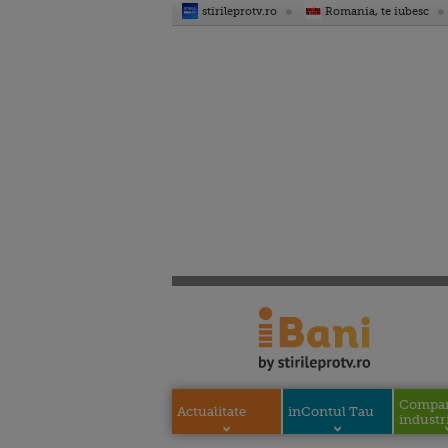
stirileprotv.ro
Romania, te iubesc
Compani
Actualitate
inContul Tau
industri