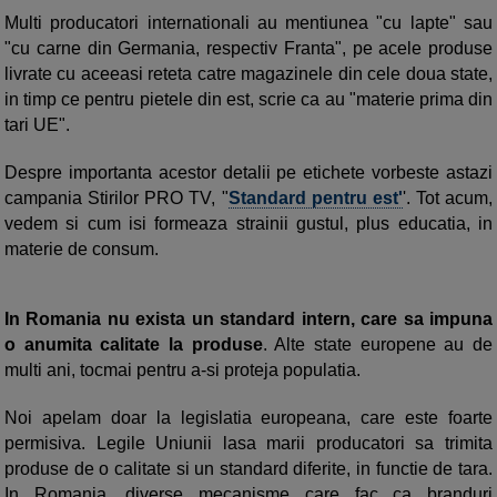
Multi producatori internationali au mentiunea "cu lapte" sau
"cu carne din Germania, respectiv Franta", pe acele produse
livrate cu aceeasi reteta catre magazinele din cele doua state,
in timp ce pentru pietele din est, scrie ca au "materie prima din
tari UE".
Despre importanta acestor detalii pe etichete vorbeste astazi
campania Stirilor PRO TV, "
Standard pentru est'
'. Tot acum,
vedem si cum isi formeaza strainii gustul, plus educatia, in
materie de consum.
In Romania nu exista un standard intern, care sa impuna
o anumita calitate la produse
. Alte state europene au de
multi ani, tocmai pentru a-si proteja populatia.
Noi apelam doar la legislatia europeana, care este foarte
permisiva. Legile Uniunii lasa marii producatori sa trimita
produse de o calitate si un standard diferite, in functie de tara.
In Romania, diverse mecanisme care fac ca branduri