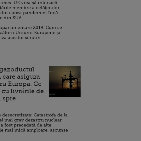
imes: UE vrea să interzică
 țările membre a cetăţenilor
 din cauza pandemiei încă
ve din SUA
roparlamentare 2019: Cum se
cătorii Uniunii Europene și
iza acestui scrutin
 gazoductul
 care asigura
ru Europa. Ce
cu livrările de
i spre
esecretizate: Catastrofa de la
el mai grav dezastru nuclear
 a fost precedată de alte
de mai mică amploare, ascunse