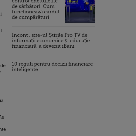
control cheltuielile
de sărbători. Cum
funcționează cardul
i
de cumpărături
l
Incont , site-ul Știrile Pro TV de
informații economice și educație
financiară, a devenit iBani
10 reguli pentru decizii financiare
 de
inteligente
e
ia
le
nte