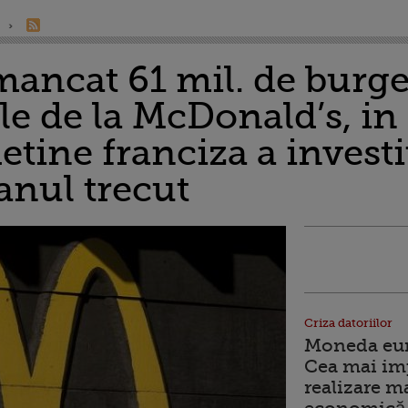
ancat 61 mil. de burger
ele de la McDonald’s, i
etine franciza a investit
anul trecut
Criza datoriilor
Moneda euro
Cea mai im
realizare m