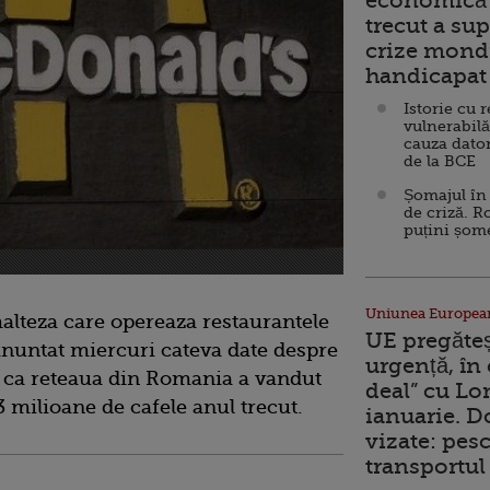
economică 
trecut a sup
crize mondi
handicapat 
Istorie cu 
vulnerabilă
cauza dator
de la BCE
Șomajul în 
de criză. R
puțini șom
Uniunea Europea
lteza care opereaza restaurantele
UE pregăte
nuntat miercuri cateva date despre
urgență, în
d ca reteaua din Romania a vandut
deal” cu Lo
3 milioane de cafele anul trecut.
ianuarie. 
vizate: pesc
transportul 