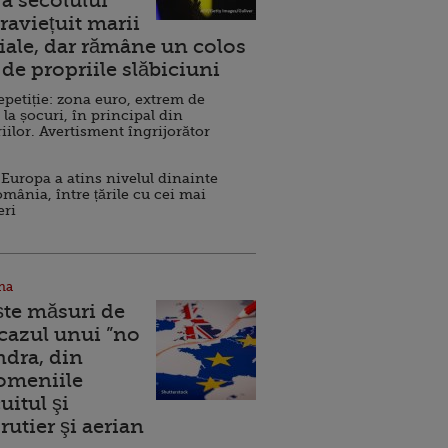
a secolului
raviețuit marii
ale, dar rămâne un colos
de propriile slăbiciuni
repetiție: zona euro, extrem de
 la șocuri, în principal din
iilor. Avertisment îngrijorător
Europa a atins nivelul dinainte
omânia, între țările cu cei mai
eri
na
ște măsuri de
 cazul unui ”no
ndra, din
Domeniile
uitul şi
rutier şi aerian