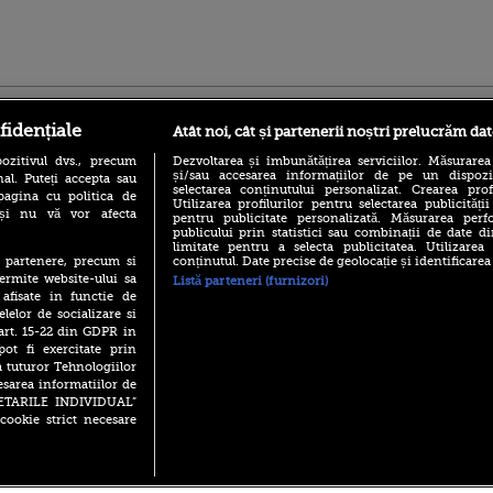
ro
foodstory.ro
Procinema.ro
fidențiale
Atât noi, cât și partenerii noștri prelucrăm dat
ozitivul dvs., precum
Dezvoltarea și îmbunătățirea serviciilor. Măsurarea
și/sau accesarea informațiilor de pe un dispoziti
al. Puteți accepta sau
selectarea conținutului personalizat. Crearea prof
pagina cu politica de
Utilizarea profilurilor pentru selectarea publicității
i și nu vă vor afecta
pentru publicitate personalizată. Măsurarea perfo
publicului prin statistici sau combinații de date di
limitate pentru a selecta publicitatea. Utilizarea
conținutul. Date precise de geolocație și identificarea
te partenere, precum si
(P) Descoperă Lumea
Emoții intense pe
ermite website-ului sa
Listă parteneri (furnizori)
Evenimentelor din România
Sebastian Stan! Iub
 afisate in functie de
cu Transilvania Events!
Annabelle, l-a făcu
elelor de socializare si
(P) Raku, gaming intens și o
 art. 15-22 din GDPR in
Din 14 septembrie
pauză binemeritată cu...
pot fi exercitate prin
Popescu revine în 
pizza Guseppe
a tuturor Tehnologiilor
principal la Pro T
esarea informatiilor de
(P) Poți folosi bonurile de
La 88 de ani și du
SETARILE INDIVIDUAL”
masă pentru a comanda
carieră fabuloasă î
mâncare acasă? Lista
cookie strict necesare
Anthony Hopkins 
aplicațiilor care le acceptă
lansează oficial î