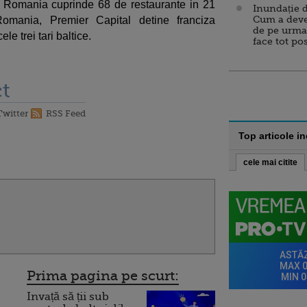
n Romania cuprinde 68 de restaurante in 21
Inundație d
Cum a deve
omania, Premier Capital detine franciza
de pe urma
e trei tari baltice.
face tot po
t
Twitter
RSS Feed
Top articole i
cele mai citite
Prima pagina pe scurt:
Invață să ții sub