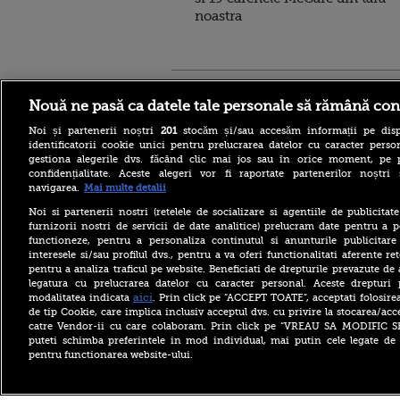
noastra
Stirileprotv.ro
ilike-it.
Nouă ne pasă ca datele tale personale să rămână con
Noi și partenerii noștri
201
stocăm și/sau accesăm informații pe disp
identificatorii cookie unici pentru prelucrarea datelor cu caracter person
gestiona alegerile dvs. făcând clic mai jos sau în orice moment, pe 
confidențialitate. Aceste alegeri vor fi raportate partenerilor noștr
navigarea.
Mai multe detalii
Răsturnare de situație în
cazul avionului cargo
Noi si partenerii nostri (retelele de socializare si agentiile de publicita
ucrainean din Germania
furnizorii nostri de servicii de date analitice) prelucram date pentru a p
vizat de o dronă explozivă.
functioneze, pentru a personaliza continutul si anunturile publicitare
Ce neagă autoritățile
interesele si/sau profilul dvs., pentru a va oferi functionalitati aferente ret
pentru a analiza traficul pe website. Beneficiati de drepturile prevazute de
O familie care a plătit 3.500
legatura cu prelucrarea datelor cu caracter personal. Aceste drepturi 
de euro pentru o vacanță în
Bulgaria a primit un SMS
aici
modalitatea indicata
. Prin click pe “ACCEPT TOATE”, acceptati folosire
înainte să plece: „Nu
de tip Cookie, care implica inclusiv acceptul dvs. cu privire la stocarea/acc
mergeți la aeroport”
catre Vendor-ii cu care colaboram. Prin click pe “VREAU SA MODIFIC 
puteti schimba preferintele in mod individual, mai putin cele legate de 
Se construiește cea mai
pentru functionarea website-ului.
înaltă clădire din lume.
Primul zgârie-nori de 1.000
de metri. Unde este ridicat