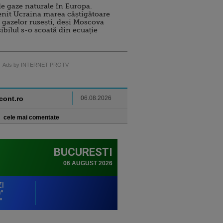
e gaze naturale în Europa.
nit Ucraina marea câștigătoare
 gazelor rusești, deși Moscova
sibilul s-o scoată din ecuație
Ads by INTERNET PROTV
ncont.ro
06.08.2026
cele mai comentate