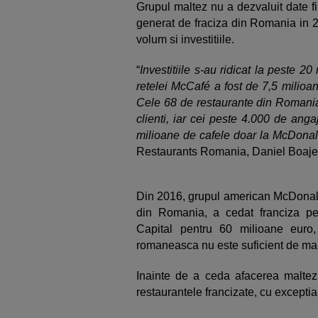
Grupul maltez nu a dezvaluit date fi
generat de fraciza din Romania in 2
volum si investitiile.
“
Investitiile s-au ridicat la peste 20
retelei McCafé a fost de 7,5 milioan
Cele 68 de restaurante din Romania 
clienti, iar cei peste 4.000 de anga
milioane de cafele doar la McDonal
Restaurants Romania, Daniel Boaje, 
Din 2016, grupul american McDonald’
din Romania, a cedat franciza pen
Capital pentru 60 milioane euro,
romaneasca nu este suficient de mar
Inainte de a ceda afacerea maltez
restaurantele francizate, cu excepti