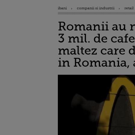
ibani
companii si industrii
retail
Romanii au m
3 mil. de caf
maltez care d
in Romania, 