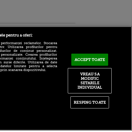
Sport.ro
ele pentru a oferi:
 performanței reclamelor. Stocarea
v. Utilizarea profilurilor pentru
ilurilor de conținut personalizat.
 personalizate. Crearea profilurilor
rmanței conținutului. Înțelegerea
ACCEPT TOATE
n surse diferite. Utilizarea de date
 datelor limitate pentru a selecta
 prin scanarea dispozitivului.
Românul acționar la
VREAU SA
ntru
Tromso a găsit marea
MODIFIC
ita lui,
problemă din fotbalul
SETARILE
t tată!
nostru: ”Asta e o greșeală”
INDIVIDUAL
, Adela
"Revoluție" la CFR Cluj după
rol
dezastrul cu Tromso!
V
Anunțul lui Ioan Varga:
RESPING TOATE
"Curăț tot"
pă o
n film, Sir
Ce a postat Tromso după ce
se
a nenorocit-o cu 5-0 pe CFR
n muzică
Cluj în Gruia! Și ce a postat
CFR