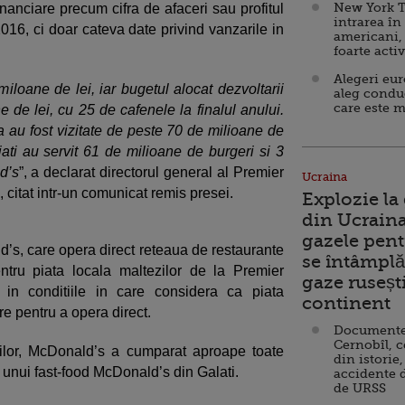
New York T
nanciare precum cifra de afaceri sau profitul
intrarea în
016, ci doar cateva date privind vanzarile in
americani,
foarte acti
Alegeri eu
 miloane de lei, iar bugetul alocat dezvoltarii
aleg condu
care este m
e de lei, cu 25 de cafenele la finalul anului.
au fost vizitate de peste 70 de milioane de
jati au servit 61 de milioane de burgeri si 3
d’s
”, a declarat directorul general al Premier
Ucraina
citat intr-un comunicat remis presei.
Explozie la
din Ucraina
gazele pent
s, care opera direct reteaua de restaurante
se întâmplă 
tru piata locala maltezilor de la Premier
gaze ruseșt
 in conditiile in care considera ca piata
continent
e pentru a opera direct.
Documente d
Cernobîl, c
ilor, McDonald’s a cumparat aproape toate
din istorie,
a unui fast-food McDonald’s din Galati.
accidente 
de URSS