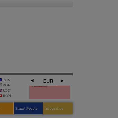
EUR
RON
RON
RON
RON
e
Smart People
Infografice