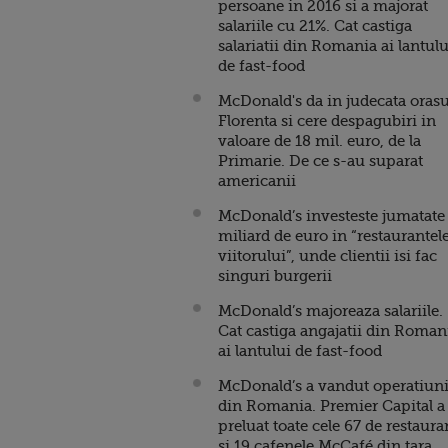
persoane in 2016 si a majorat
salariile cu 21%. Cat castiga
salariatii din Romania ai lantulu
de fast-food
McDonald's da in judecata orasu
Florenta si cere despagubiri in
valoare de 18 mil. euro, de la
Primarie. De ce s-au suparat
americanii
McDonald’s investeste jumatate
miliard de euro in “restaurantel
viitorului”, unde clientii isi fac
singuri burgerii
McDonald’s majoreaza salariile.
Cat castiga angajatii din Roman
ai lantului de fast-food
McDonald’s a vandut operatiuni
din Romania. Premier Capital a
preluat toate cele 67 de restaura
si 19 cafenele McCafé din tara