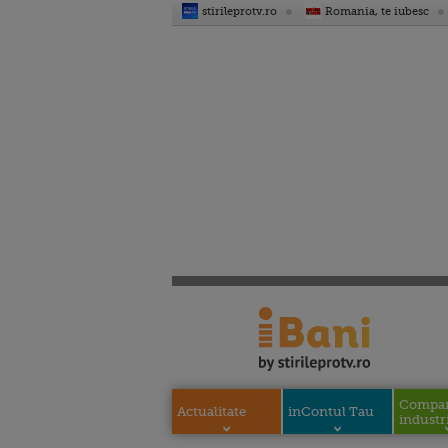
stirileprotv.ro
Romania, te iubesc
Compani
Actualitate
inContul Tau
industri