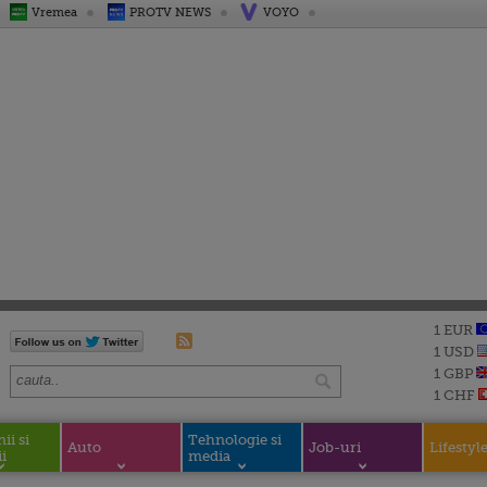
Vremea
PROTV NEWS
VOYO
1 EUR
1 USD
1 GBP
1 CHF
i si
Tehnologie si
Auto
Job-uri
Lifestyl
i
media