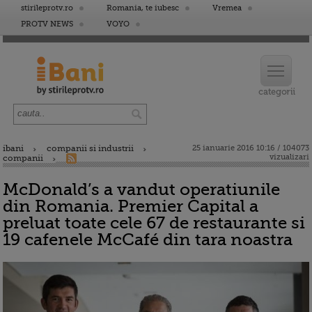
stirileprotv.ro
Romania, te iubesc
Vremea
PROTV NEWS
VOYO
ibani
companii si industrii
25 ianuarie 2016 10:16 / 104073
vizualizari
companii
McDonald’s a vandut operatiunile
din Romania. Premier Capital a
preluat toate cele 67 de restaurante si
19 cafenele McCafé din tara noastra