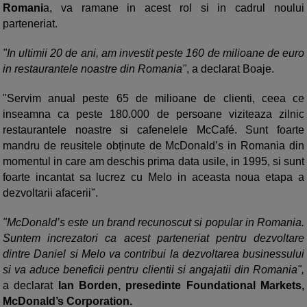
Romani
a, va ramane in acest rol si in cadrul noului
parteneriat.
"In ultimii 20 de ani, am investit peste 160 de milioane de euro
in restaurantele noastre din Romania"
, a declarat Boaje.
"Servim anual peste 65 de milioane de clienti, ceea ce
inseamna ca peste 180.000 de persoane viziteaza zilnic
restaurantele noastre si cafenelele McCafé. Sunt foarte
mandru de reusitele obținute de McDonald’s in Romania din
momentul in care am deschis prima data usile, in 1995, si sunt
foarte incantat sa lucrez cu Melo in aceasta noua etapa a
dezvoltarii afacerii".
"McDonald’s este un brand recunoscut si popular in Romania.
Suntem increzatori ca acest parteneriat pentru dezvoltare
dintre Daniel si Melo va contribui la dezvoltarea businessului
si va aduce beneficii pentru clientii si angajatii din Romania",
a declarat
Ian Borden, presedinte Foundational Markets,
McDonald’s Corporation.