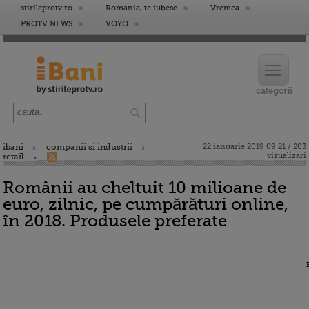
stirileprotv.ro
Romania, te iubesc
Vremea
PROTV NEWS
VOYO
ibani
companii si industrii
22 ianuarie 2019 09:21 / 203
vizualizari
retail
Românii au cheltuit 10 milioane de
euro, zilnic, pe cumpărături online,
în 2018. Produsele preferate