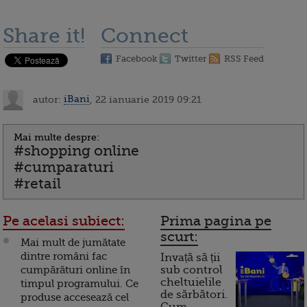
Share it!
Connect
Facebook
Twitter
RSS Feed
autor:
iBani
, 22 ianuarie 2019 09:21
Mai multe despre:
#shopping online
#cumparaturi
#retail
Pe acelasi subiect:
Prima pagina pe
scurt:
Mai mult de jumătate
dintre români fac
Invață să ții
cumpărături online în
sub control
cheltuielile
timpul programului. Ce
de sărbători.
produse accesează cel
Cum