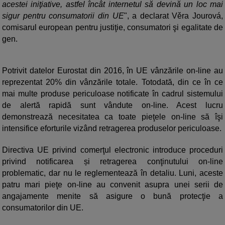
acestei iniţiative, astfel încât internetul să devină un loc mai
sigur pentru consumatorii din UE
", a declarat Věra Jourová,
comisarul european pentru justiţie, consumatori şi egalitate de
gen.
Potrivit datelor Eurostat din 2016, în UE vânzările on-line au
reprezentat 20% din vânzările totale. Totodată, din ce în ce
mai multe produse periculoase notificate în cadrul sistemului
de alertă rapidă sunt vândute on-line. Acest lucru
demonstrează necesitatea ca toate pieţele on-line să îşi
intensifice eforturile vizând retragerea produselor periculoase.
Directiva UE privind comerţul electronic introduce proceduri
privind notificarea și retragerea conţinutului on-line
problematic, dar nu le reglementează în detaliu. Luni, aceste
patru mari pieţe on-line au convenit asupra unei serii de
angajamente menite să asigure o bună protecţie a
consumatorilor din UE.