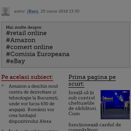
autor:
iBani
, 25 iunie 2018 13:30
Mai multe despre:
#retail online
#Amazon
#comert online
#Comisia Europeana
#eBay
Pe acelasi subiect:
Prima pagina pe
scurt:
Amazon a deschis noul
centru de dezvoltare și
Invață să ții
tehnologie la București,
sub control
cheltuielile
unde vor lucra 650 de
de sărbători.
angajați. Românii vor
Cum
crea limbajul
dispozitivului Alexa
funcționează cardul de
cumpărături