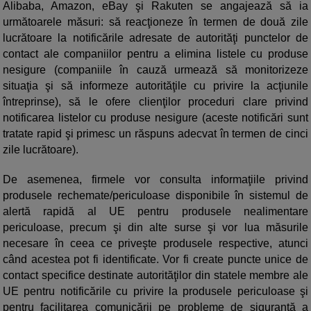
Alibaba, Amazon, eBay şi Rakuten se angajează să ia
următoarele măsuri: să reacţioneze în termen de două zile
lucrătoare la notificările adresate de autorităţi punctelor de
contact ale companiilor pentru a elimina listele cu produse
nesigure (companiile în cauză urmează să monitorizeze
situaţia şi să informeze autorităţile cu privire la acţiunile
întreprinse), să le ofere clienţilor proceduri clare privind
notificarea listelor cu produse nesigure (aceste notificări sunt
tratate rapid şi primesc un răspuns adecvat în termen de cinci
zile lucrătoare).
De asemenea, firmele vor consulta informaţiile privind
produsele rechemate/periculoase disponibile în sistemul de
alertă rapidă al UE pentru produsele nealimentare
periculoase, precum şi din alte surse şi vor lua măsurile
necesare în ceea ce priveşte produsele respective, atunci
când acestea pot fi identificate. Vor fi create puncte unice de
contact specifice destinate autorităţilor din statele membre ale
UE pentru notificările cu privire la produsele periculoase şi
pentru facilitarea comunicării pe probleme de siguranţă a