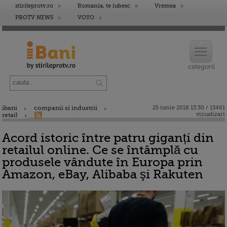
stirileprotv.ro
Romania, te iubesc
Vremea
PROTV NEWS
VOYO
ibani
companii si industrii
25 iunie 2018 13:30 / 13461
vizualizari
retail
Acord istoric între patru giganți din
retailul online. Ce se întâmplă cu
produsele vândute în Europa prin
Amazon, eBay, Alibaba şi Rakuten