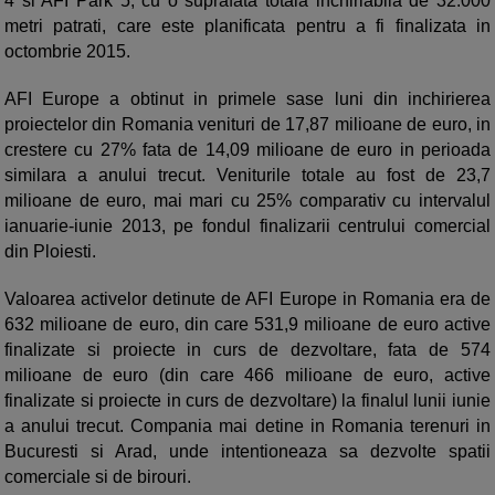
4 si AFI Park 5, cu o suprafata totala inchiriabila de 32.000
metri patrati, care este planificata pentru a fi finalizata in
octombrie 2015.
AFI Europe a obtinut in primele sase luni din inchirierea
proiectelor din Romania venituri de 17,87 milioane de euro, in
crestere cu 27% fata de 14,09 milioane de euro in perioada
similara a anului trecut. Veniturile totale au fost de 23,7
milioane de euro, mai mari cu 25% comparativ cu intervalul
ianuarie-iunie 2013, pe fondul finalizarii centrului comercial
din Ploiesti.
Valoarea activelor detinute de AFI Europe in Romania era de
632 milioane de euro, din care 531,9 milioane de euro active
finalizate si proiecte in curs de dezvoltare, fata de 574
milioane de euro (din care 466 milioane de euro, active
finalizate si proiecte in curs de dezvoltare) la finalul lunii iunie
a anului trecut. Compania mai detine in Romania terenuri in
Bucuresti si Arad, unde intentioneaza sa dezvolte spatii
comerciale si de birouri.