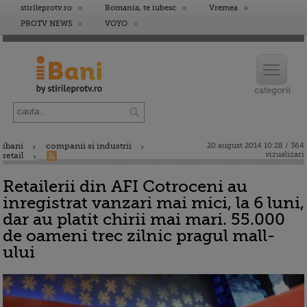
stirileprotv.ro
Romania, te iubesc
Vremea
PROTV NEWS
VOYO
ibani
companii si industrii
20 august 2014 10:28 / 364
vizualizari
retail
Retailerii din AFI Cotroceni au
inregistrat vanzari mai mici, la 6 luni,
dar au platit chirii mai mari. 55.000
de oameni trec zilnic pragul mall-
ului