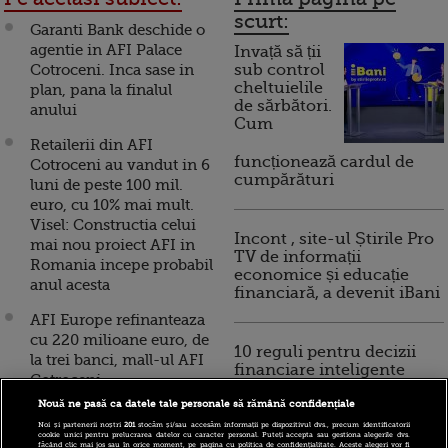
scurt:
Garanti Bank deschide o
agentie in AFI Palace
Invață să ții
Cotroceni. Inca sase in
sub control
cheltuielile
plan, pana la finalul
de sărbători.
anului
Cum
Retailerii din AFI
funcționează cardul de
Cotroceni au vandut in 6
cumpărături
luni de peste 100 mil.
euro, cu 10% mai mult.
Visel: Constructia celui
Incont , site-ul Știrile Pro
mai nou proiect AFI in
TV de informații
Romania incepe probabil
economice și educație
anul acesta
financiară, a devenit iBani
AFI Europe refinanteaza
cu 220 milioane euro, de
10 reguli pentru decizii
la trei banci, mall-ul AFI
financiare inteligente
Cotroceni
Nouă ne pasă ca datele tale personale să rămână confidențiale
AFI Palace Cotroceni,
Noi și partenerii noștri
201
stocăm și/sau accesăm informații pe dispozitivul dvs., precum identificatorii
venituri cu 6,7% mai
cookie unici pentru prelucrarea datelor cu caracter personal. Puteți accepta sau gestiona alegerile dvs.
făcând clic mai jos sau în orice moment, pe pagina cu politica de confidențialitate. Aceste alegeri vor fi