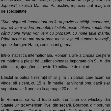
Japonia”,
explică Mariana Paraschiv, reprezentant magazin
de specialitate.
“Sunt sigur că importatorii au în depozite cantităţi importante,
aşa că vom vedea probabil, efectele peste câteva săptămâni
când noile livrări vor veni cu probabil, cu noile taxe mărite.
Până acum nu am auzit prea multe, aşa că suntem relaxaţi”
,
spune Juergen Hahn, comerciant german.
Într-o statistică internaţională, România are a cincea creştere
ca mărime a pieţei băuturilor spirtoase importate din SUA, din
ultimii ani, ajungând la peste 10 milioane de dolari.
Efectul ar putea fi resimţit chiar şi la un pahar, care acum se
vinde, să zicem, cu 15 lei în medie, iar viitorul preţ, dacă s-ar
suprataxa, ar fi undeva la aproape 20 de lei.
În România se vând toate cele trei tipuri de whiskey din
Statele Unite: American Rye, din secară, Bourbon, din porumb
şi Tennessee, făcut tot din porumb, însă doar în statul cu