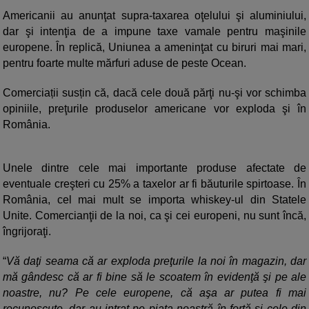
Americanii au anunţat supra-taxarea oţelului şi aluminiului,
dar şi intenţia de a impune taxe vamale pentru maşinile
europene. În replică, Uniunea a ameninţat cu biruri mai mari,
pentru foarte multe mărfuri aduse de peste Ocean.
Comerciații susțin că, dacă cele două părţi nu-şi vor schimba
opiniile, preţurile produselor americane vor exploda şi în
România.
Unele dintre cele mai importante produse afectate de
eventuale creşteri cu 25% a taxelor ar fi băuturile spirtoase. În
România, cel mai mult se importa whiskey-ul din Statele
Unite. Comercianţii de la noi, ca şi cei europeni, nu sunt încă,
îngrijoraţi.
“
Vă daţi seama că ar exploda preţurile la noi în magazin, dar
mă gândesc că ar fi bine să le scoatem în evidenţă şi pe ale
noastre, nu? Pe cele europene, că aşa ar putea fi mai
recunoscute, dar au intrat pe piaţa noastră în forţă şi cele din