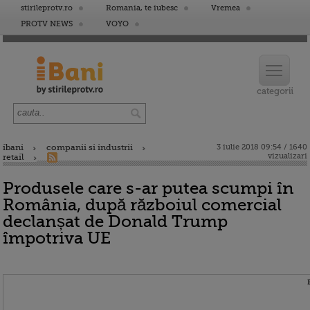
stirileprotv.ro
Romania, te iubesc
Vremea
PROTV NEWS
VOYO
ibani
companii si industrii
3 iulie 2018 09:54 / 1640
vizualizari
retail
Produsele care s-ar putea scumpi în
România, după războiul comercial
declanșat de Donald Trump
împotriva UE