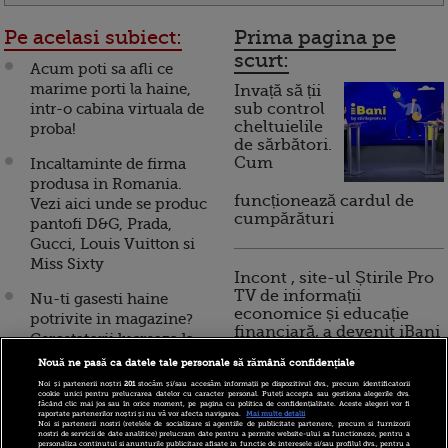
Pe acelasi subiect:
Prima pagina pe
scurt:
Acum poti sa afli ce
marime porti la haine,
Invață să ții
intr-o cabina virtuala de
sub control
cheltuielile
proba!
de sărbători.
Cum
Incaltaminte de firma
produsa in Romania.
funcționează cardul de
Vezi aici unde se produc
cumpărături
pantofi D&G, Prada,
Gucci, Louis Vuitton si
Miss Sixty
Incont , site-ul Știrile Pro
TV de informații
Nu-ti gasesti haine
economice și educație
potrivite in magazine?
financiară, a devenit iBani
Cercetatorii lucreaza la
asta si refac masurile
Nouă ne pasă ca datele tale personale să rămână confidențiale
standard!
Noi și partenerii noștri
201
stocăm și/sau accesăm informații pe dispozitivul dvs., precum identificatorii
10 reguli pentru decizii
cookie unici pentru prelucrarea datelor cu caracter personal. Puteți accepta sau gestiona alegerile dvs.
făcând clic mai jos sau în orice moment, pe pagina cu politica de confidențialitate. Aceste alegeri vor fi
financiare inteligente
Cum poti sa-ti cumperi
raportate partenerilor noștri și nu vă vor afecta navigarea.
Mai multe detalii
Noi si partenerii nostri (retelele de socializare si agentiile de publicitate partenere, precum si furnizorii
haine de firma la bani
nostri de servicii de date analitice) prelucram date pentru a permite website-ului sa functioneze, pentru a
personaliza continutul si anunturile publicitare afisate in functie de interesele si/sau profilul dvs., pentru a