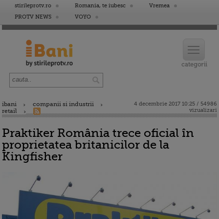
stirileprotv.ro
Romania, te iubesc
Vremea
PROTV NEWS
VOYO
ibani
companii si industrii
4 decembrie 2017 10:25 / 54986
vizualizari
retail
Praktiker România trece oficial în
proprietatea britanicilor de la
Kingfisher