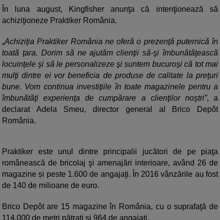
În luna august, Kingfisher anunţa că intenţionează să
achiziţioneze Praktiker România.
„
Achiziţia Praktiker România ne oferă o prezenţă puternică în
toată ţara. Dorim să ne ajutăm clienţii să-şi îmbunătăţească
locuinţele şi să le personalizeze şi suntem bucuroşi că tot mai
mulţi dintre ei vor beneficia de produse de calitate la preţuri
bune. Vom continua investiţiile în toate magazinele pentru a
îmbunătăţi experienţa de cumpărare a clienţilor noştri”
, a
declarat Adela Smeu, director general al Brico Depôt
România.
Praktiker este unul dintre principalii jucători de pe piaţa
românească de bricolaj şi amenajări interioare, având 26 de
magazine și peste 1.600 de angajaţi. În 2016 vânzările au fost
de 140 de milioane de euro.
Brico Depôt are 15 magazine în România, cu o suprafaţă de
114.000 de metri pătraţi şi 964 de angajaţi.