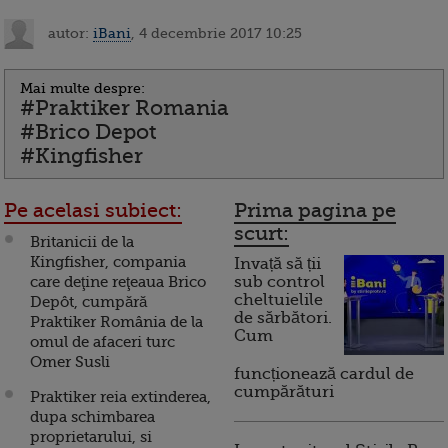
autor:
iBani
, 4 decembrie 2017 10:25
Mai multe despre:
#Praktiker Romania
#Brico Depot
#Kingfisher
Pe acelasi subiect:
Prima pagina pe
scurt:
Britanicii de la
Kingfisher, compania
Invață să ții
care deţine reţeaua Brico
sub control
cheltuielile
Depôt, cumpără
de sărbători.
Praktiker România de la
Cum
omul de afaceri turc
Omer Susli
funcționează cardul de
cumpărături
Praktiker reia extinderea,
dupa schimbarea
proprietarului, si