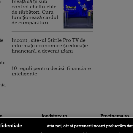
Invață să ții sub
i
control cheltuielile
de sărbători. Cum
funcționează cardul
de cumpărături
le
Incont , site-ul Știrile Pro TV de
informații economice și educație
financiară, a devenit iBani
tii
10 reguli pentru decizii financiare
inteligente
mia
ro
foodstory.ro
Procinema.ro
fidențiale
Atât noi, cât și partenerii noștri prelucrăm dat