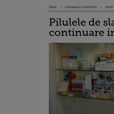
ibani
companii si industrii
retail
Pilulele de s
continuare i