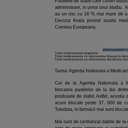
Pastilele de slabit care contin sibut
administrare, in urma unui studiu. A
au un risc cu 16 % mai mare de a f
Decizia finala privind soarta me
Comisia Europeana.
MEDICAMENTE S
Total medicamente importate
Total medicamente cu sibutramina blocate la distr
Total medicamente cu sibutramina distribuite/ blo
Sursa: Agentia Nationala a Medicam
Cei de la Agentia Nationala a Me
blocarea pastilelor de la doi dintr
produsele de slabit. Astfel, acestia a
acum blocate peste 37. 000 de cu
Totodata, in farmacii mai sunt blocat
Mai sunt de centralizat datele de la 