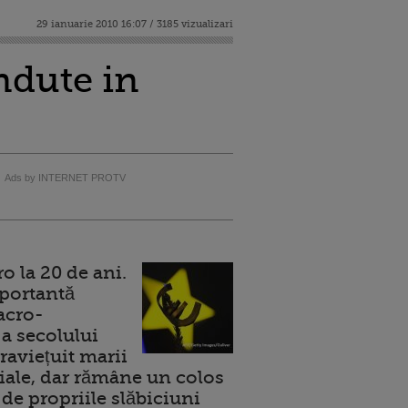
29 ianuarie 2010 16:07 / 3185 vizualizari
andute in
Ads by INTERNET PROTV
 la 20 de ani.
portantă
acro-
a secolului
raviețuit marii
ale, dar rămâne un colos
de propriile slăbiciuni