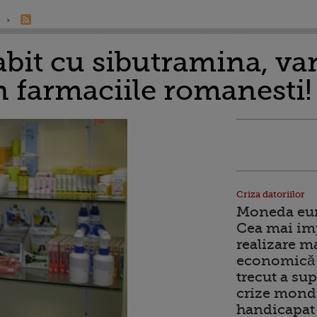
labit cu sibutramina, v
n farmaciile romanesti!
Criza datoriilor
Moneda euro
Cea mai im
realizare m
economică 
trecut a sup
crize mondi
handicapat 