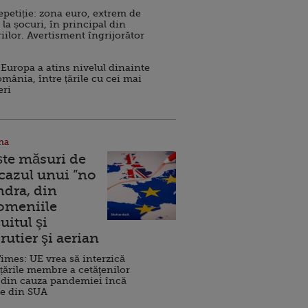
repetiție: zona euro, extrem de
 la șocuri, în principal din
iilor. Avertisment îngrijorător
Europa a atins nivelul dinainte
omânia, între țările cu cei mai
eri
na
ște măsuri de
 cazul unui ”no
ndra, din
Domeniile
uitul şi
rutier şi aerian
imes: UE vrea să interzică
 țările membre a cetăţenilor
 din cauza pandemiei încă
ve din SUA