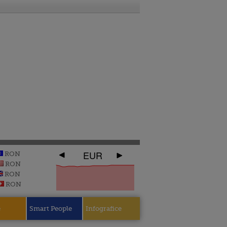
EUR
RON
RON
RON
RON
e
Smart People
Infografice