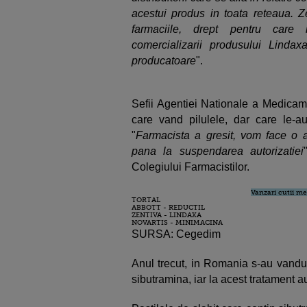
acestui produs in toata reteaua. Ze
farmaciile, drept pentru care
comercializarii produsului Lindax
producatoare
".
Sefii Agentiei Nationale a Medicame
care vand pilulele, dar care le-a
"
Farmacista a gresit, vom face o an
pana la suspendarea autorizatiei
Colegiului Farmacistilor.
Vanzari cutii m
TORTAL
ABBOTT - REDUCTIL
ZENTIVA - LINDAXA
NOVARTIS - MINIMACINA
SURSA: Cegedim
Anul trecut, in Romania s-au vandut
sibutramina, iar la acest tratament a