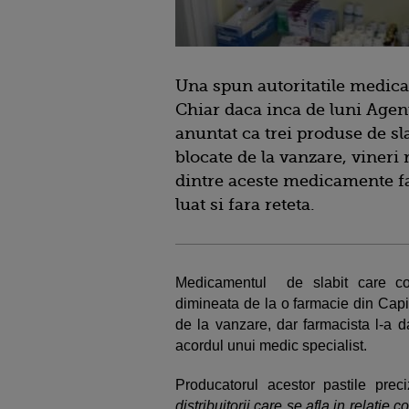
Una spun autoritatile medicale
Chiar daca inca de luni Agen
anuntat ca trei produse de s
blocate de la vanzare, viner
dintre aceste medicamente fa
luat si fara reteta.
Medicamentul de slabit care con
dimineata de la o farmacie din Capi
de la vanzare, dar farmacista l-a dat
acordul unui medic specialist.
Producatorul acestor pastile prec
distribuitorii care se afla in relatie