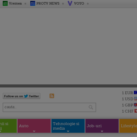
Vremea
PROTV NEWS
VOYO
1 EUR
1 USD
1 GBP
1 CHF
i si
Tehnologie si
Auto
Job-uri
Lifestyl
i
media