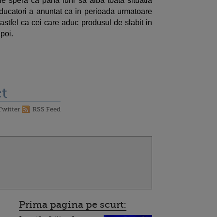
le spera ca pana luni sa aiba toata situatia
roducatori a anuntat ca in perioada urmatoare
stfel ca cei care aduc produsul de slabit in
apoi.
t
Twitter
RSS Feed
Prima pagina pe scurt: