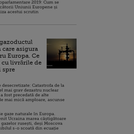
roparlamentare 2019: Cum se
cătorii Uniunii Europene și
iza acestui scrutin
 gazoductul
 care asigura
ru Europa. Ce
cu livrările de
i spre
esecretizate: Catastrofa de la
el mai grav dezastru nuclear
 a fost precedată de alte
de mai mică amploare, ascunse
e gaze naturale în Europa.
nit Ucraina marea câștigătoare
 gazelor rusești, deși Moscova
sibilul s-o scoată din ecuație