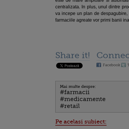
este de mare amploare si autoritati
centralizata. In plus, unul dintre p
va incepe un plan de despagubire, a
farmaciile agreate vor primi banii in
Share it!
Connec
Facebook
Mai multe despre:
#farmacii
#medicamente
#retail
Pe acelasi subiect: