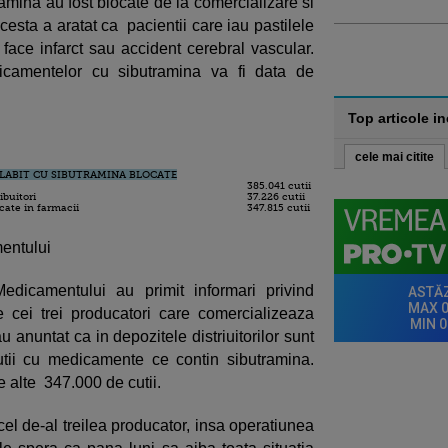
ramina au fost blocate de la comercializare si
cesta a aratat ca pacientii care iau pastilele
ace infarct sau accident cerebral vascular.
dicamentelor cu sibutramina va fi data de
Top articole i
cele mai citite
LABIT CU SIBUTRAMINA BLOCATE
385.041 cutii
ibuitori
37.226 cutii
cate in farmacii
347.815 cutii
entului
dicamentului au primit informari privind
e cei trei producatori care comercializeaza
u anuntat ca in depozitele distriuitorilor sunt
tii cu medicamente ce contin sibutramina.
e alte 347.000 de cutii.
cel de-al treilea producator, insa operatiunea