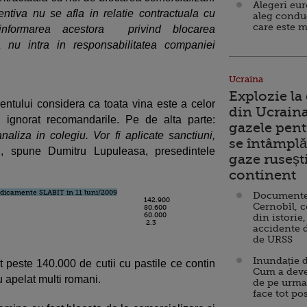
Alegeri eu
ntiva nu se afla in relatie contractuala cu
aleg condu
care este m
 informarea acestora privind blocarea
a nu intra in responsabilitatea companiei
Ucraina
Explozie la
ntului considera ca toata vina este a celor
din Ucraina
u ignorat recomandarile. Pe de alta parte:
gazele pent
aliza in colegiu. Vor fi aplicate sanctiuni,
se întâmplă 
", spune Dumitru Lupuleasa, presedintele
gaze ruseșt
continent
edicamente SLABIT in 11 luni/2009
Documente d
142.900
Cernobîl, c
80.600
60.000
din istorie,
2.3
accidente 
de URSS
Inundație d
 peste 140.000 de cutii cu pastile ce contin
Cum a deve
u apelat multi romani.
de pe urma
face tot po