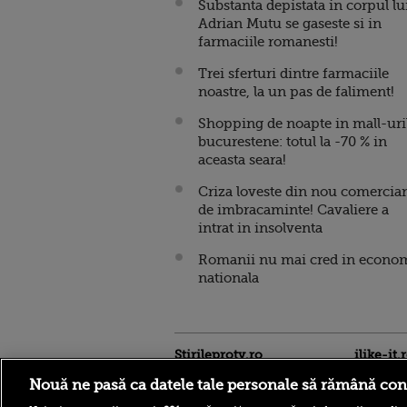
Substanta depistata in corpul lu
Adrian Mutu se gaseste si in
farmaciile romanesti!
Trei sferturi dintre farmaciile
noastre, la un pas de faliment!
Shopping de noapte in mall-uri
bucurestene: totul la -70 % in
aceasta seara!
Criza loveste din nou comercian
de imbracaminte! Cavaliere a
intrat in insolventa
Romanii nu mai cred in econo
nationala
Stirileprotv.ro
ilike-it.
Nouă ne pasă ca datele tale personale să rămână con