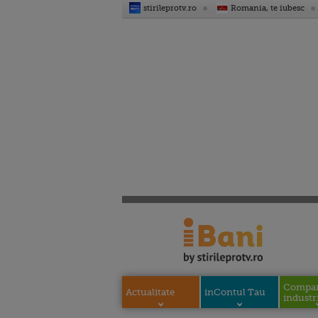
stirileprotv.ro
Romania, te iubesc
Compani
Actualitate
inContul Tau
industri