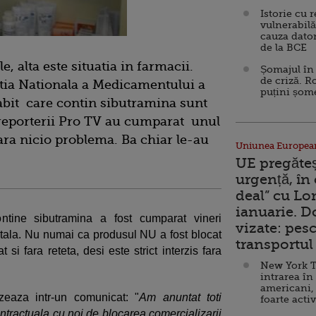
Istorie cu 
vulnerabilă
cauza dator
de la BCE
, alta este situatia in farmacii.
Șomajul în 
de criză. R
tia Nationala a Medicamentului a
puțini șom
labit care contin sibutramina sunt
i reporterii Pro TV au cumparat unul
ra nicio problema. Ba chiar le-au
Uniunea Europea
UE pregăte
urgență, în
deal” cu Lo
ianuarie. 
tine sibutramina a fost cumparat vineri
vizate: pesc
tala. Nu numai ca produsul NU a fost blocat
transportul 
 si fara reteta, desi este strict interzis fara
New York T
intrarea în
americani,
izeaza intr-un comunicat: "
Am anuntat toti
foarte acti
 contractuala cu noi de blocarea comercializarii