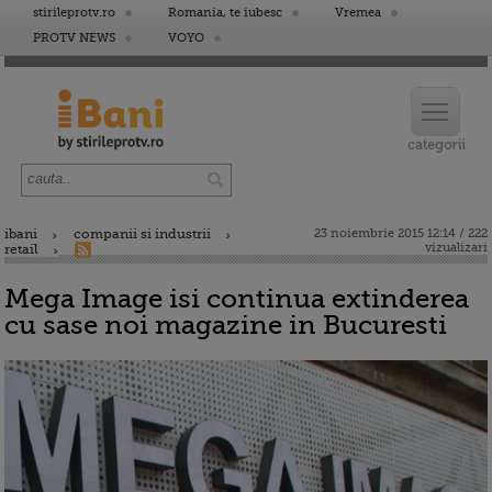
stirileprotv.ro
Romania, te iubesc
Vremea
PROTV NEWS
VOYO
ibani
companii si industrii
23 noiembrie 2015 12:14 / 222
vizualizari
retail
Mega Image isi continua extinderea
cu sase noi magazine in Bucuresti