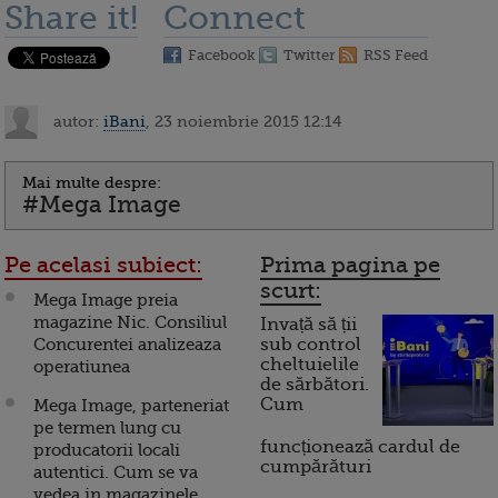
Share it!
Connect
Facebook
Twitter
RSS Feed
autor:
iBani
, 23 noiembrie 2015 12:14
Mai multe despre:
#Mega Image
Pe acelasi subiect:
Prima pagina pe
scurt:
Mega Image preia
magazine Nic. Consiliul
Invață să ții
Concurentei analizeaza
sub control
cheltuielile
operatiunea
de sărbători.
Cum
Mega Image, parteneriat
pe termen lung cu
funcționează cardul de
producatorii locali
cumpărături
autentici. Cum se va
vedea in magazinele