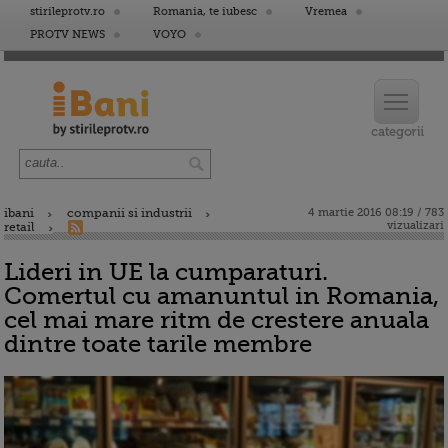
stirileprotv.ro
Romania, te iubesc
Vremea
PROTV NEWS
VOYO
ibani
companii si industrii
4 martie 2016 08:19 / 783
vizualizari
retail
Lideri in UE la cumparaturi.
Comertul cu amanuntul in Romania,
cel mai mare ritm de crestere anuala
dintre toate tarile membre