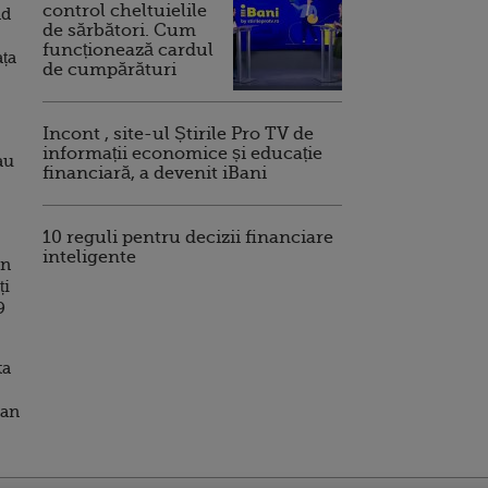
control cheltuielile
nd
de sărbători. Cum
funcționează cardul
ața
de cumpărături
Incont , site-ul Știrile Pro TV de
informații economice și educație
au
financiară, a devenit iBani
10 reguli pentru decizii financiare
inteligente
în
ți
9
ta
han