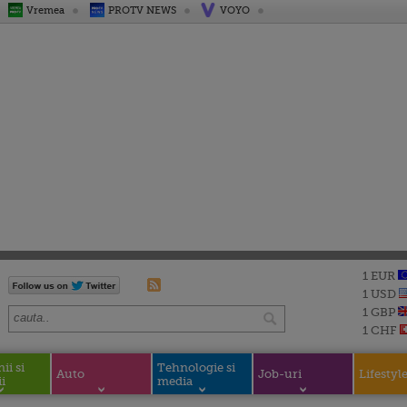
Vremea
PROTV NEWS
VOYO
1 EUR
1 USD
1 GBP
1 CHF
i si
Tehnologie si
Auto
Job-uri
Lifestyl
i
media