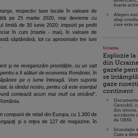
americani,
foarte acti
ranşe, respectiv: taxe locale în valoare de
Alegeri eu
lătită pe 25 martie 2020, mai devreme cu
aleg condu
care este m
ul limită de 30 iunie 2020; impozit pe profit
anciar în curs (martie - mai), în valoare de
astă săptămână, tot cu aproximativ trei luni
.
Ucraina
Explozie la
din Ucraina
nt şi ne reorganizăm priorităţile, cu un salt
gazele pent
 pentru a fi alături de economia României, în
se întâmplă 
tăpânire pe o lume întreagă. Vom suporta
gaze ruseșt
stat, la rândul nostru, pentru că este esenţial
continent
reună contează acum mai mult ca oricând
",
Documente d
 România.
Cernobîl, c
din istorie,
ri companii de retail din Europa, cu 1.300 de
accidente 
de URSS
angajaţi şi o reţea de 127 de magazine, în
Inundație d
Cum a deve