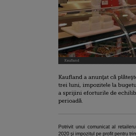
Kaufland
Kaufland a anunţat că plăteşt
trei luni, impozitele la bugetu
a sprijini eforturile de echil
perioadă.
Potrivit unui comunicat al retailer
2020 şi impozitul pe profit pentru trim