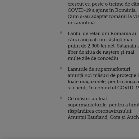
crescut cu peste o treime de câ
COVID-19 a ajuns în România.
Cum s-au adaptat românii la vi
în carantină
Lanțul de retail din România ai
cărui angajați nu câștigă mai
puțin de 2.500 lei net. Salariații 
liber de ziua de naștere și mai
multe zile de concediu
Lanțurile de supermarketuri
anunță noi măsuri de protecție 
toate magazinele, pentru angaja
și clienți, în contextul COVID-1
Ce măsuri au luat
supermarketurile, pentru a limi
răspândirea coronavirusului.
Anunțul Kaufland, Cora și Auc