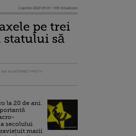
2 aprilie 2020 09:19 / 935 vizualizari
axele pe trei
 statului să
Ads by INTERNET PROTV
 la 20 de ani.
portantă
acro-
a secolului
raviețuit marii