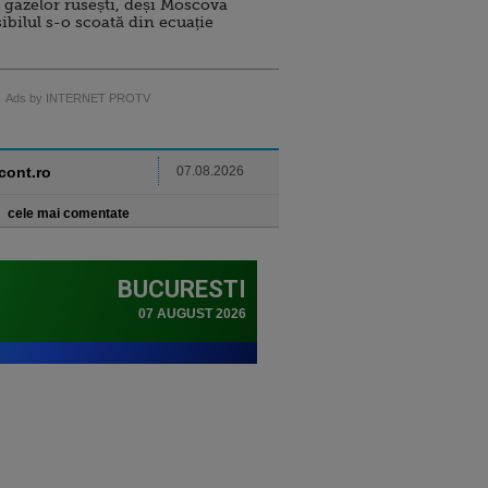
 gazelor rusești, deși Moscova
sibilul s-o scoată din ecuație
Ads by INTERNET PROTV
ncont.ro
07.08.2026
cele mai comentate