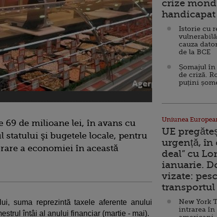
crize mondi
handicapat 
Istorie cu 
vulnerabilă
cauza dator
de la BCE
Șomajul în 
de criză. R
puțini șom
Uniunea Europea
e 69 de milioane lei, în avans cu
UE pregăte
l statului şi bugetele locale, pentru
urgență, în
ibrare a economiei în această
deal” cu Lo
ianuarie. 
vizate: pesc
transportul 
New York T
ului, suma reprezintă taxele aferente anului
intrarea în
estrul întâi al anului financiar (martie - mai).