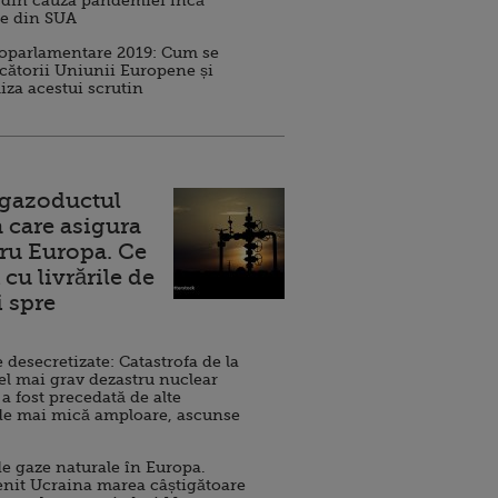
 din cauza pandemiei încă
ve din SUA
roparlamentare 2019: Cum se
cătorii Uniunii Europene și
iza acestui scrutin
 gazoductul
 care asigura
ru Europa. Ce
cu livrările de
i spre
esecretizate: Catastrofa de la
el mai grav dezastru nuclear
 a fost precedată de alte
de mai mică amploare, ascunse
e gaze naturale în Europa.
nit Ucraina marea câștigătoare