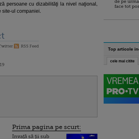
de pe urma
 persoane cu dizabilităţi la nivel naţional,
face tot po
pe site-ul companiei.
t
Twitter
RSS Feed
Top articole i
cele mai citite
:19
Prima pagina pe scurt:
Invață să ții sub