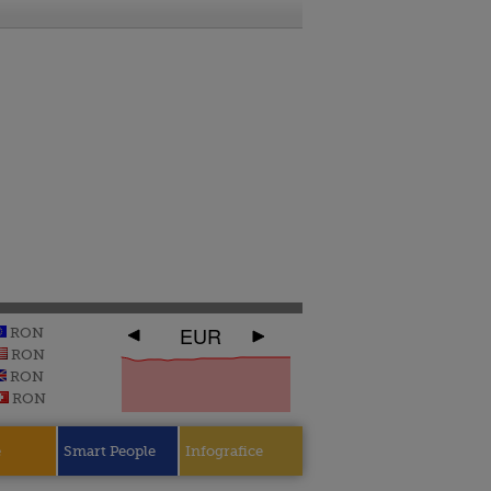
EUR
RON
RON
RON
RON
e
Smart People
Infografice