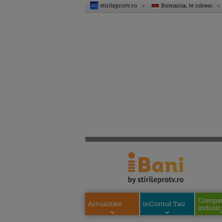
stirileprotv.ro
Romania, te iubesc
Compani
Actualitate
inContul Tau
industri