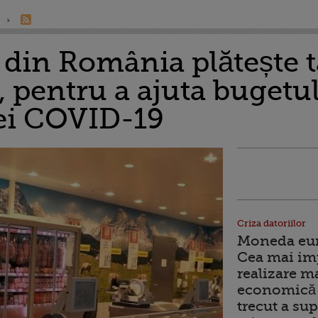
l din România plătește t
, pentru a ajuta bugetul
zei COVID-19
Criza datoriilor
Moneda euro
Cea mai im
realizare m
economică 
trecut a sup