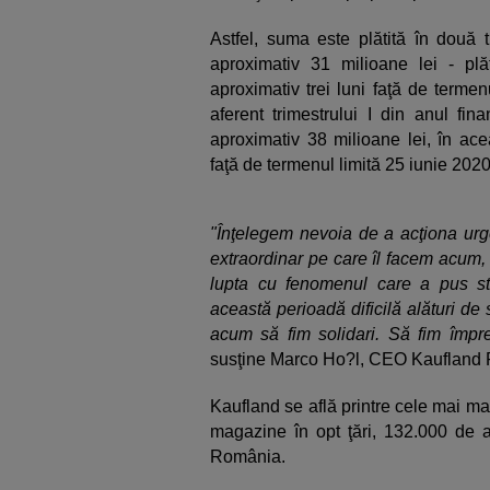
Astfel, suma este plătită în două t
aproximativ 31 milioane lei - p
aproximativ trei luni faţă de termen
aferent trimestrului I din anul fin
aproximativ 38 milioane lei, în ace
faţă de termenul limită 25 iunie 2020
"Înţelegem nevoia de a acţiona urge
extraordinar pe care îl facem acum,
lupta cu fenomenul care a pus s
această perioadă dificilă alături de 
acum să fim solidari. Să fim împ
susţine Marco Ho?l, CEO Kaufland
Kaufland se află printre cele mai ma
magazine în opt ţări, 132.000 de 
România.