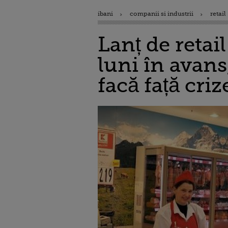
ibani
companii si industrii
retail
Lanț de retai
luni în avans
facă față cri