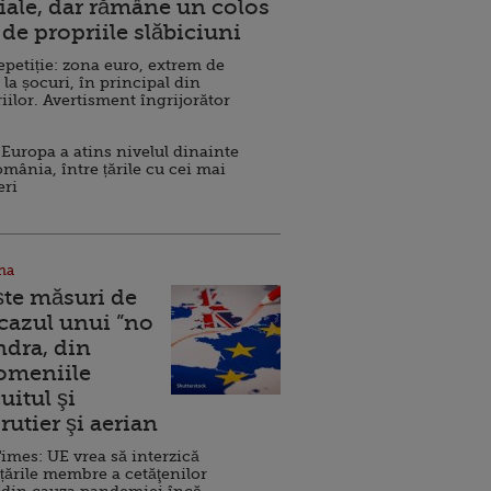
ale, dar rămâne un colos
de propriile slăbiciuni
repetiție: zona euro, extrem de
 la șocuri, în principal din
iilor. Avertisment îngrijorător
Europa a atins nivelul dinainte
omânia, între țările cu cei mai
eri
na
ște măsuri de
 cazul unui ”no
ndra, din
Domeniile
uitul şi
rutier şi aerian
imes: UE vrea să interzică
 țările membre a cetăţenilor