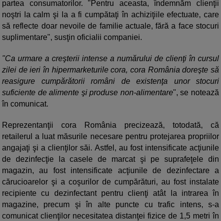
partea consumatorilor. "Pentru aceasta, îndemnăm clienţii
noştri la calm şi la a fi cumpătaţi în achiziţiile efectuate, care
să reflecte doar nevoile de familie actuale, fără a face stocuri
suplimentare", susţin oficialii companiei.
"Ca urmare a creşterii intense a numărului de clienţi în cursul
zilei de ieri în hipermarketurile cora, cora România doreşte să
reasigure cumpărătorii români de existenţa unor stocuri
suficiente de alimente şi produse non-alimentare
", se notează
în comunicat.
Reprezentanţii cora România precizează, totodată, că
retailerul a luat măsurile necesare pentru protejarea propriilor
angajaţi şi a clienţilor săi. Astfel, au fost intensificate acţiunile
de dezinfecţie la casele de marcat şi pe suprafeţele din
magazin, au fost intensificate acţiunile de dezinfectare a
cărucioarelor şi a coşurilor de cumpărături, au fost instalate
recipiente cu dezinfectant pentru clienţi atât la intrarea în
magazine, precum şi în alte puncte cu trafic intens, s-a
comunicat clienţilor necesitatea distanţei fizice de 1,5 metri în