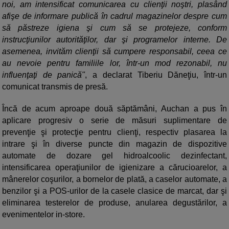
noi, am intensificat comunicarea cu clienţii noştri, plasând
afişe de informare publică în cadrul magazinelor despre cum
să păstreze igiena şi cum să se protejeze, conform
instrucţiunilor autorităţilor, dar şi programelor interne. De
asemenea, invităm clienţii să cumpere responsabil, ceea ce
au nevoie pentru familiile lor, într-un mod rezonabil, nu
influenţaţi de panică"
, a declarat Tiberiu Dăneţiu, într-un
comunicat transmis de presă.
Încă de acum aproape două săptămâni, Auchan a pus în
aplicare progresiv o serie de măsuri suplimentare de
prevenţie şi protecţie pentru clienţi, respectiv plasarea la
intrare şi în diverse puncte din magazin de dispozitive
automate de dozare gel hidroalcoolic dezinfectant,
intensificarea operaţiunilor de igienizare a cărucioarelor, a
mânerelor coşurilor, a bornelor de plată, a caselor automate, a
benzilor şi a POS-urilor de la casele clasice de marcat, dar şi
eliminarea testerelor de produse, anularea degustărilor, a
evenimentelor in-store.