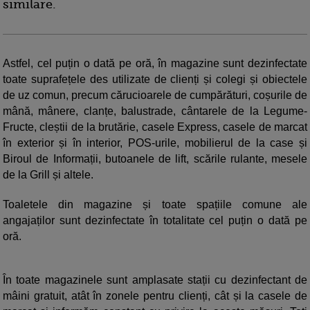
similare.
Astfel, cel puțin o dată pe oră, în magazine sunt dezinfectate
toate suprafețele des utilizate de clienți și colegi și obiectele
de uz comun, precum cărucioarele de cumpărături, coșurile de
mână, mânere, clanțe, balustrade, cântarele de la Legume-
Fructe, cleștii de la brutărie, casele Express, casele de marcat
în exterior și în interior, POS-urile, mobilierul de la case și
Biroul de Informații, butoanele de lift, scările rulante, mesele
de la Grill și altele.
Toaletele din magazine și toate spațiile comune ale
angajaților sunt dezinfectate în totalitate cel puțin o dată pe
oră.
În toate magazinele sunt amplasate stații cu dezinfectant de
mâini gratuit, atât în zonele pentru clienți, cât și la casele de