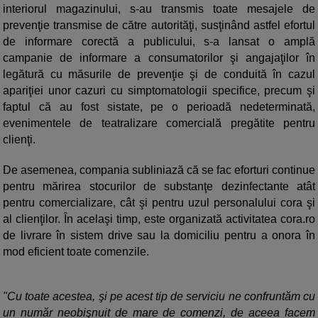
interiorul magazinului, s-au transmis toate mesajele de
prevenţie transmise de către autorităţi, susţinând astfel efortul
de informare corectă a publicului, s-a lansat o amplă
campanie de informare a consumatorilor şi angajaţilor în
legătură cu măsurile de prevenţie şi de conduită în cazul
apariţiei unor cazuri cu simptomatologii specifice, precum şi
faptul că au fost sistate, pe o perioadă nedeterminată,
evenimentele de teatralizare comercială pregătite pentru
clienţi.
De asemenea, compania subliniază că se fac eforturi continue
pentru mărirea stocurilor de substanţe dezinfectante atât
pentru comercializare, cât şi pentru uzul personalului cora şi
al clienţilor. În acelaşi timp, este organizată activitatea cora.ro
de livrare în sistem drive sau la domiciliu pentru a onora în
mod eficient toate comenzile.
"Cu toate acestea, şi pe acest tip de serviciu ne confruntăm cu
un număr neobişnuit de mare de comenzi, de aceea facem