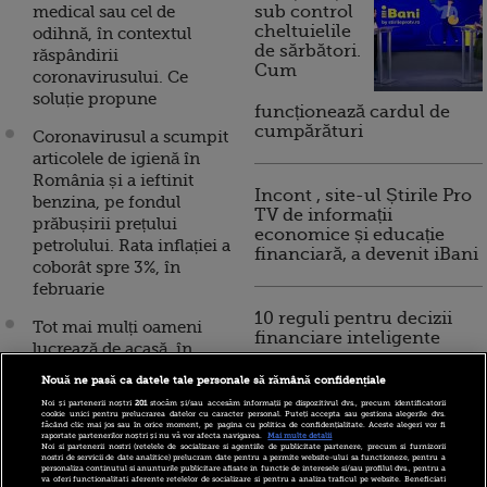
medical sau cel de
sub control
cheltuielile
odihnă, în contextul
de sărbători.
răspândirii
Cum
coronavirusului. Ce
soluție propune
funcționează cardul de
cumpărături
Coronavirusul a scumpit
articolele de igienă în
România și a ieftinit
Incont , site-ul Știrile Pro
benzina, pe fondul
TV de informații
prăbușirii prețului
economice și educație
petrolului. Rata inflației a
financiară, a devenit iBani
coborât spre 3%, în
februarie
10 reguli pentru decizii
Tot mai mulți oameni
financiare inteligente
lucrează de acasă, în
contextul
Nouă ne pasă ca datele tale personale să rămână confidențiale
coronavirusului. FMI şi
Noi și partenerii noștri
201
stocăm și/sau accesăm informații pe dispozitivul dvs., precum identificatorii
Banca Mondială testează
cookie unici pentru prelucrarea datelor cu caracter personal. Puteți accepta sau gestiona alegerile dvs.
făcând clic mai jos sau în orice moment, pe pagina cu politica de confidențialitate. Aceste alegeri vor fi
capacitatea angajaţilor de
raportate partenerilor noștri și nu vă vor afecta navigarea.
Mai multe detalii
Noi si partenerii nostri (retelele de socializare si agentiile de publicitate partenere, precum si furnizorii
a lucra de la distanță
nostri de servicii de date analitice) prelucram date pentru a permite website-ului sa functioneze, pentru a
personaliza continutul si anunturile publicitare afisate in functie de interesele si/sau profilul dvs., pentru a
va oferi functionalitati aferente retelelor de socializare si pentru a analiza traficul pe website. Beneficiati