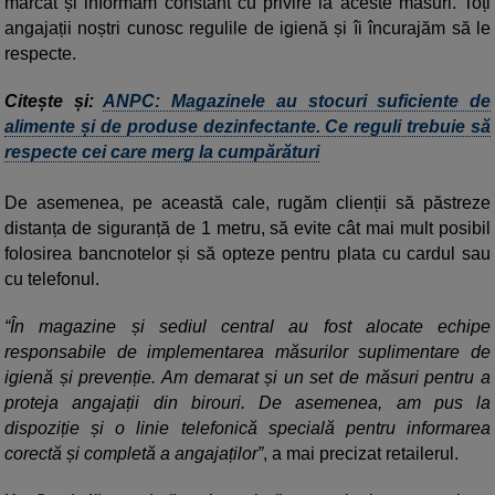
marcat și informăm constant cu privire la aceste măsuri. Toți
angajații noștri cunosc regulile de igienă și îi încurajăm să le
respecte.
Citește și:
ANPC: Magazinele au stocuri suficiente de
alimente și de produse dezinfectante. Ce reguli trebuie să
respecte cei care merg la cumpărături
De asemenea, pe această cale, rugăm clienții să păstreze
distanța de siguranță de 1 metru, să evite cât mai mult posibil
folosirea bancnotelor și să opteze pentru plata cu cardul sau
cu telefonul.
“În magazine și sediul central au fost alocate echipe
responsabile de implementarea măsurilor suplimentare de
igienă și prevenție. Am demarat și un set de măsuri pentru a
proteja angajații din birouri. De asemenea, am pus la
dispoziție și o linie telefonică specială pentru informarea
corectă și completă a angajaților”
, a mai precizat retailerul.