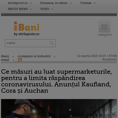
stirileprotv.ro
Romania, te iubesc
Vremea
PROTV NEWS
VOYO
ibani
companii si industrii
12 martie 2020 14:27 / 87158
vizualizari
retail
Ce măsuri au luat supermarketurile,
pentru a limita răspândirea
coronavirusului. Anunțul Kaufland,
Cora și Auchan