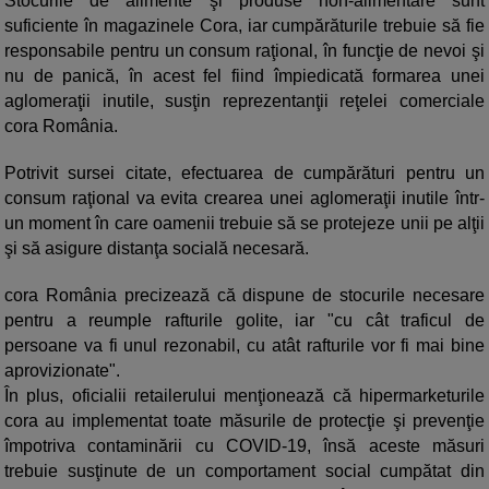
Stocurile de alimente şi produse non-alimentare sunt
suficiente în magazinele Cora, iar cumpărăturile trebuie să fie
responsabile pentru un consum raţional, în funcţie de nevoi şi
nu de panică, în acest fel fiind împiedicată formarea unei
aglomeraţii inutile, susţin reprezentanţii reţelei comerciale
cora România.
Potrivit sursei citate, efectuarea de cumpărături pentru un
consum raţional va evita crearea unei aglomeraţii inutile într-
un moment în care oamenii trebuie să se protejeze unii pe alţii
şi să asigure distanţa socială necesară.
cora România precizează că dispune de stocurile necesare
pentru a reumple rafturile golite, iar "cu cât traficul de
persoane va fi unul rezonabil, cu atât rafturile vor fi mai bine
aprovizionate".
În plus, oficialii retailerului menţionează că hipermarketurile
cora au implementat toate măsurile de protecţie şi prevenţie
împotriva contaminării cu COVID-19, însă aceste măsuri
trebuie susţinute de un comportament social cumpătat din