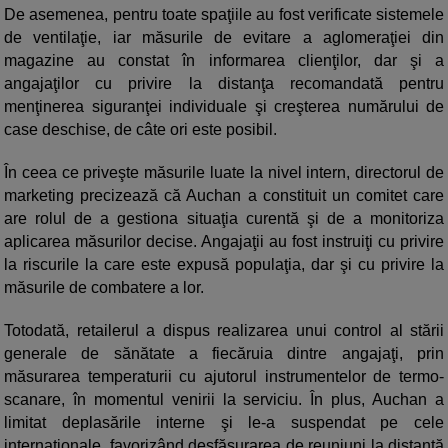
De asemenea, pentru toate spaţiile au fost verificate sistemele
de ventilaţie, iar măsurile de evitare a aglomeraţiei din
magazine au constat în informarea clienţilor, dar şi a
angajaţilor cu privire la distanţa recomandată pentru
menţinerea siguranţei individuale şi creşterea numărului de
case deschise, de câte ori este posibil.
În ceea ce priveşte măsurile luate la nivel intern, directorul de
marketing precizează că Auchan a constituit un comitet care
are rolul de a gestiona situaţia curentă şi de a monitoriza
aplicarea măsurilor decise. Angajaţii au fost instruiţi cu privire
la riscurile la care este expusă populaţia, dar şi cu privire la
măsurile de combatere a lor.
Totodată, retailerul a dispus realizarea unui control al stării
generale de sănătate a fiecăruia dintre angajaţi, prin
măsurarea temperaturii cu ajutorul instrumentelor de termo-
scanare, în momentul venirii la serviciu. În plus, Auchan a
limitat deplasările interne şi le-a suspendat pe cele
internaţionale, favorizând desfăşurarea de reuniuni la distanţă