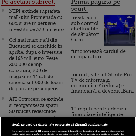
Pe acelasi subiect:
Prima pagina pe
scurt:
NEPI extinde suprafata
mall-ului Promenada cu
Invață să ții
60% si are in derulare
sub control
cheltuielile
investitii de 370 mil.euro
de sărbători.
Cum
Cel mai mare mall din
Bucuresti se deschide in
funcționează cardul de
aprilie, dupa o investitie
cumpărături
de 165 mil. euro. Peste
200.000 de mp
construiti, 200 de
Incont , site-ul Știrile Pro
magazine, 14 sali de
TV de informații
cinema si 1.000 de locuri
economice și educație
de parcare pe acoperis
financiară, a devenit iBani
AFI Cotroceni se extinde
si reorganizeaza spatii.
10 reguli pentru decizii
Starbucks redeschide
financiare inteligente
cafeneaua, noi branduri
intra in mall
Nouă ne pasă ca datele tale personale să rămână confidențiale
Noi și partenerii noștri
201
stocăm și/sau accesăm informații pe dispozitivul dvs., precum identificatorii
Zara, H&M si Koton vor
cookie unici pentru prelucrarea datelor cu caracter personal. Puteți accepta sau gestiona alegerile dvs.