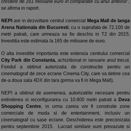
crestere de 161 milioane euro in comparatie cu anul anterior"
,
se afirma in raport.
NEPI
are in dezvoltare centrul comercial
Mega Mall de langa
Arena Nationala din Bucuresti
, cu o suprafata de 72.100 de
metri patrati, care urmeaza sa fie deschis in T2 din 2015.
Investitia este estimata la 165 de milioane de euro.
O alta investitie importanta este extensia centrului comercial
City Park din Constanta,
achizitionat in ianuarie anul trecut.
Fondul a obtinut autorizatia de constructie pentru un
cinematograf de zece ecrane Cinema City, care va detine cea
de-a doua sala 4DX din tara (prima va fi in Mega Mall).
NEPI a obtinut de asemenea, autorizatiile necesare pentru
extinderea si reconfigurarea cu 10.600 metri patrati a
Deva
Shopping Centre
, in urma careia vor fi construite zone
comerciale de moda si de entertainment, inclusiv un
cinematograf cu sase ecrane. Deschiderea este preconizata
pentru septembrie 2015. Lucrari similare sunt prevazute si