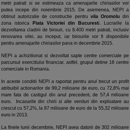
metri patrati si se estimeaza ca amenajarile chiriasilor vor
putea incepe din noiembrie 2015. De asemenea, NEPI a
obtinut autorizatie de constructie pentru
vila Oromolu
din
zona istorica
Piata Victoriei din Bucurest
i. Lucrarile la
dezvoltarea cladirii de birouri, cu 8.400 metri patrati, inclusiv
renovarea vilei, au inceput, iar birourile vor fi disponibile
pentru amenajarile chiriasilor pana in decembrie 2015.
NEPI a achizitionat si dezvoltat sapte centre comerciale pe
parcursul exercitiului financiar, astfel, grupul detine 18 centre
comerciale in Romania.
In aceste conditii NEPI a raportat pentru anul trecut un profit
atribuibil actionarilor de 99,2 milioane de euro, cu 72,8% mai
mare fata de castigul din anul precedent, de 57,4 milioane
euro. Incasarile din chirii si alte venituri din exploatare au
crescut cu 57,2%, la 87 milioane de euro de la 55,32 milioane
euro in 2013.
La finele lunii decembrie, NEPI avea datorii de 302 milioane