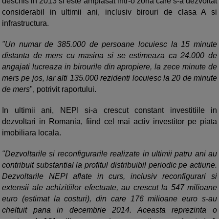
deschis in 2013 si este amplasat intr-o zona care s-a dezvoltat
considerabil in ultimii ani, inclusiv birouri de clasa A si
infrastructura.
"Un numar de 385.000 de persoane locuiesc la 15 minute
distanta de mers cu masina si se estimeaza ca 24.000 de
angajati lucreaza in birourile din apropiere, la zece minute de
mers pe jos, iar alti 135.000 rezidenti locuiesc la 20 de minute
de mers
", potrivit raportului.
In ultimii ani, NEPI si-a crescut constant investitiile in
dezvoltari in Romania, fiind cel mai activ investitor pe piata
imobiliara locala.
"Dezvoltarile si reconfigurarile realizate in ultimii patru ani au
contribuit substantial la profitul distribuibil periodic pe actiune.
Dezvoltarile NEPI aflate in curs, inclusiv reconfigurari si
extensii ale achizitiilor efectuate, au crescut la 547 milioane
euro (estimat la costuri), din care 176 milioane euro s-au
cheltuit pana in decembrie 2014. Aceasta reprezinta o