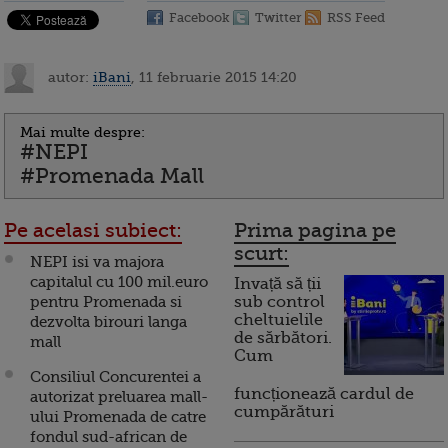
Facebook
Twitter
RSS Feed
autor:
iBani
, 11 februarie 2015 14:20
Mai multe despre:
#NEPI
#Promenada Mall
Pe acelasi subiect:
Prima pagina pe
scurt:
NEPI isi va majora
capitalul cu 100 mil.euro
Invață să ții
pentru Promenada si
sub control
cheltuielile
dezvolta birouri langa
de sărbători.
mall
Cum
Consiliul Concurentei a
funcționează cardul de
autorizat preluarea mall-
cumpărături
ului Promenada de catre
fondul sud-african de