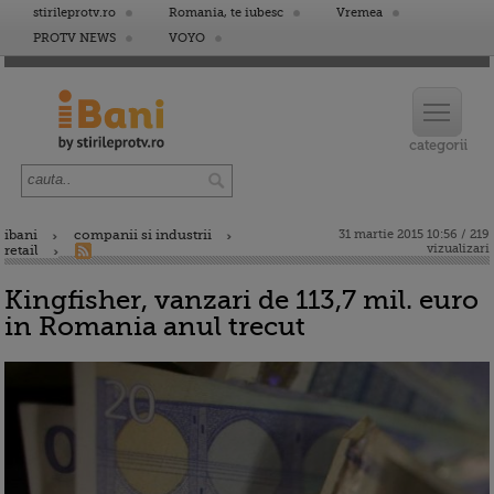
stirileprotv.ro
Romania, te iubesc
Vremea
PROTV NEWS
VOYO
ibani
companii si industrii
31 martie 2015 10:56 / 219
vizualizari
retail
Kingfisher, vanzari de 113,7 mil. euro
in Romania anul trecut