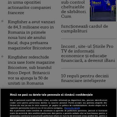
in urma opozitiei
sub control
cheltuielile
actionarilor companiei
de sărbători.
franceze
Cum
Kingfisher a avut vanzari
funcționează cardul de
de 84,3 milioane euro in
cumpărături
Romania in primele
noua luni ale anului
fiscal, dupa preluarea
Incont , site-ul Știrile Pro
magazinelor Bricostore
TV de informații
economice și educație
Kingfisher redeschide
financiară, a devenit iBani
inca sase foste magazine
Bricostore, sub brandul
Brico Depot. Britanicii
10 reguli pentru decizii
vor sa ajunga la 50 de
financiare inteligente
unitati in Romania
Kingfisher a obtinut
Nouă ne pasă ca datele tale personale să rămână confidențiale
vanzari de peste 50 mil.
Noi și partenerii noștri
201
stocăm și/sau accesăm informații pe dispozitivul dvs., precum identificatorii
euro, dupa preluarea
cookie unici pentru prelucrarea datelor cu caracter personal. Puteți accepta sau gestiona alegerile dvs.
făcând clic mai jos sau în orice moment, pe pagina cu politica de confidențialitate. Aceste alegeri vor fi
celor 15 magazine
raportate partenerilor noștri și nu vă vor afecta navigarea.
Mai multe detalii
Noi si partenerii nostri (retelele de socializare si agentiile de publicitate partenere, precum si furnizorii
Bricostore. Grupul vrea
nostri de servicii de date analitice) prelucram date pentru a permite website-ului sa functioneze, pentru a
personaliza continutul si anunturile publicitare afisate in functie de interesele si/sau profilul dvs., pentru a