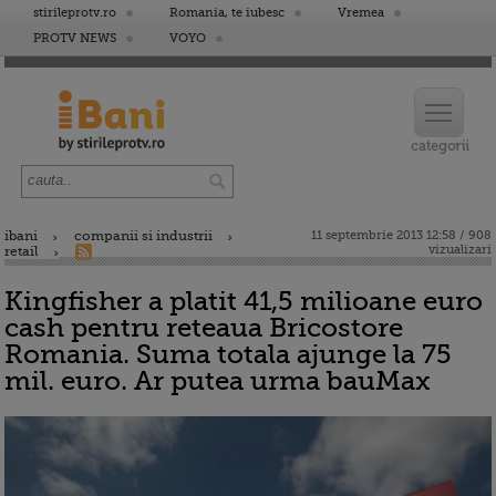
stirileprotv.ro
Romania, te iubesc
Vremea
PROTV NEWS
VOYO
ibani
companii si industrii
11 septembrie 2013 12:58 / 908
vizualizari
retail
Kingfisher a platit 41,5 milioane euro
cash pentru reteaua Bricostore
Romania. Suma totala ajunge la 75
mil. euro. Ar putea urma bauMax