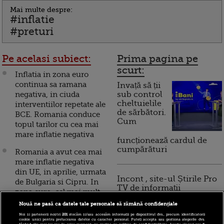
Mai multe despre:
#inflatie
#preturi
Pe acelasi subiect:
Prima pagina pe
scurt:
Inflatia in zona euro
continua sa ramana
Invață să ții
negativa, in ciuda
sub control
cheltuielile
interventiilor repetate ale
de sărbători.
BCE. Romania conduce
Cum
topul tarilor cu cea mai
mare inflatie negativa
funcționează cardul de
cumpărături
Romania a avut cea mai
mare inflatie negativa
din UE, in aprilie, urmata
Incont , site-ul Știrile Pro
de Bulgaria si Cipru. In
TV de informații
zona euro, cel mai mult
economice și educație
s-au ieftinit
Nouă ne pasă ca datele tale personale să rămână confidențiale
financiară, a devenit iBani
combustibilii
Noi și partenerii noștri
201
stocăm și/sau accesăm informații pe dispozitivul dvs., precum identificatorii
cookie unici pentru prelucrarea datelor cu caracter personal. Puteți accepta sau gestiona alegerile dvs.