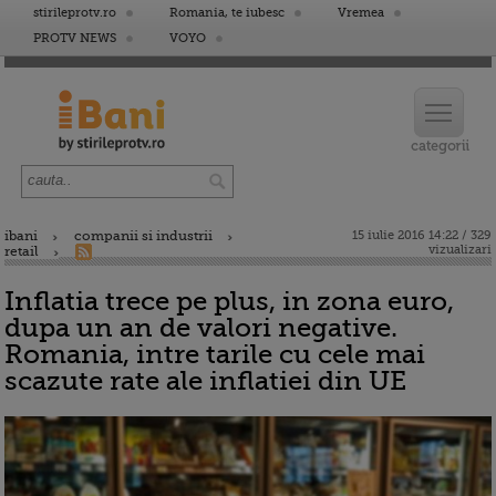
stirileprotv.ro
Romania, te iubesc
Vremea
PROTV NEWS
VOYO
ibani
companii si industrii
15 iulie 2016 14:22 / 329
vizualizari
retail
Inflatia trece pe plus, in zona euro,
dupa un an de valori negative.
Romania, intre tarile cu cele mai
scazute rate ale inflatiei din UE