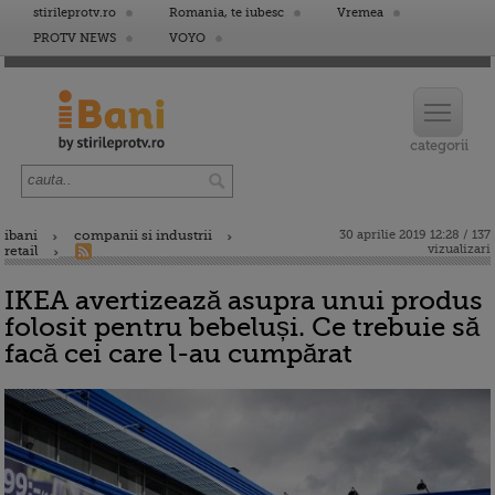
stirileprotv.ro
Romania, te iubesc
Vremea
PROTV NEWS
VOYO
ibani
companii si industrii
30 aprilie 2019 12:28 / 137
vizualizari
retail
IKEA avertizează asupra unui produs
folosit pentru bebeluși. Ce trebuie să
facă cei care l-au cumpărat