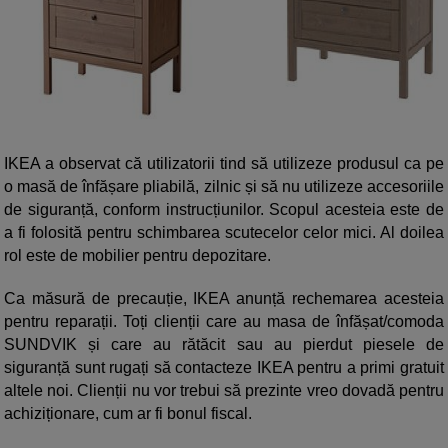
IKEA a observat că utilizatorii tind să utilizeze produsul ca pe
o masă de înfășare pliabilă, zilnic și să nu utilizeze accesoriile
de siguranță, conform instrucțiunilor. Scopul acesteia este de
a fi folosită pentru schimbarea scutecelor celor mici. Al doilea
rol este de mobilier pentru depozitare.
Ca măsură de precauție, IKEA anunță rechemarea acesteia
pentru reparații. Toți clienții care au masa de înfășat/comoda
SUNDVIK și care au rătăcit sau au pierdut piesele de
siguranță sunt rugați să contacteze IKEA pentru a primi gratuit
altele noi. Clienții nu vor trebui să prezinte vreo dovadă pentru
achiziționare, cum ar fi bonul fiscal.