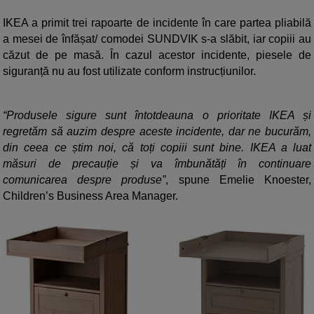
IKEA a primit trei rapoarte de incidente în care partea pliabilă
a mesei de înfășat/ comodei SUNDVIK s-a slăbit, iar copiii au
căzut de pe masă. În cazul acestor incidente, piesele de
siguranță nu au fost utilizate conform instrucțiunilor.
“Produsele sigure sunt întotdeauna o prioritate IKEA și
regretăm să auzim despre aceste incidente, dar ne bucurăm,
din ceea ce știm noi, că toți copiii sunt bine. IKEA a luat
măsuri de precauție și va îmbunătăți în continuare
comunicarea despre produse”
, spune Emelie Knoester,
Children’s Business Area Manager.