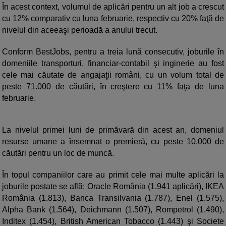
În acest context, volumul de aplicări pentru un alt job a crescut
cu 12% comparativ cu luna februarie, respectiv cu 20% faţă de
nivelul din aceeaşi perioadă a anului trecut.
Conform BestJobs, pentru a treia lună consecutiv, joburile în
domeniile transporturi, financiar-contabil şi inginerie au fost
cele mai căutate de angajaţii români, cu un volum total de
peste 71.000 de căutări, în creştere cu 11% faţa de luna
februarie.
La nivelul primei luni de primăvară din acest an, domeniul
resurse umane a însemnat o premieră, cu peste 10.000 de
căutări pentru un loc de muncă.
În topul companiilor care au primit cele mai multe aplicări la
joburile postate se află: Oracle România (1.941 aplicări), IKEA
România (1.813), Banca Transilvania (1.787), Enel (1.575),
Alpha Bank (1.564), Deichmann (1.507), Rompetrol (1.490),
Inditex (1.454), British American Tobacco (1.443) şi Societe