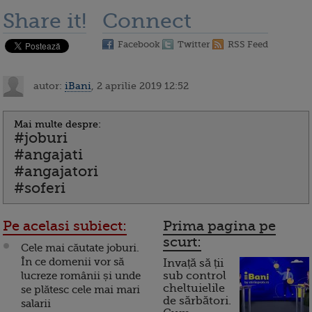
Share it!
Connect
Facebook
Twitter
RSS Feed
autor:
iBani
, 2 aprilie 2019 12:52
Mai multe despre:
#joburi
#angajati
#angajatori
#soferi
Pe acelasi subiect:
Prima pagina pe
scurt:
Cele mai căutate joburi.
În ce domenii vor să
Invață să ții
lucreze românii și unde
sub control
cheltuielile
se plătesc cele mai mari
de sărbători.
salarii