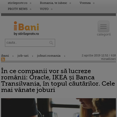
stirileprotv.ro
Romania, te iubesc
Vremea
PROTV NEWS
VOYO
ibani
job-uri
joburi romania
2 aprilie 2019 12:52 / 618
vizualizari
În ce companii vor să lucreze
românii: Oracle, IKEA și Banca
Transilvania, în topul căutărilor. Cele
mai vânate joburi