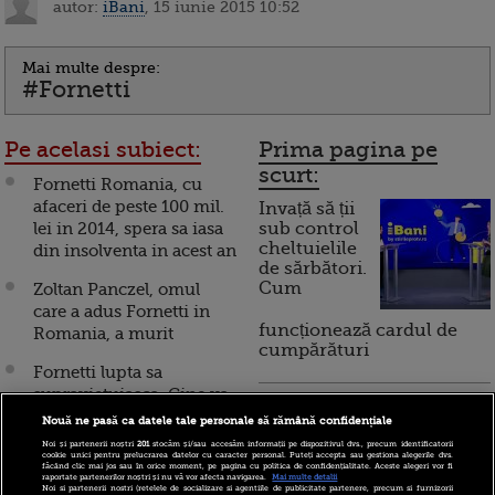
autor:
iBani
, 15 iunie 2015 10:52
Mai multe despre:
#Fornetti
Pe acelasi subiect:
Prima pagina pe
scurt:
Fornetti Romania, cu
afaceri de peste 100 mil.
Invață să ții
lei in 2014, spera sa iasa
sub control
cheltuielile
din insolventa in acest an
de sărbători.
Cum
Zoltan Panczel, omul
care a adus Fornetti in
funcționează cardul de
Romania, a murit
cumpărături
Fornetti lupta sa
supravietuiasca. Cine va
Incont , site-ul Știrile Pro
reorganiza compania,
Nouă ne pasă ca datele tale personale să rămână confidențiale
TV de informații
dupa deschiderea
Noi și partenerii noștri
201
stocăm și/sau accesăm informații pe dispozitivul dvs., precum identificatorii
economice și educație
cookie unici pentru prelucrarea datelor cu caracter personal. Puteți accepta sau gestiona alegerile dvs.
procedurii de insolventa
făcând clic mai jos sau în orice moment, pe pagina cu politica de confidențialitate. Aceste alegeri vor fi
financiară, a devenit iBani
raportate partenerilor noștri și nu vă vor afecta navigarea.
Mai multe detalii
Noi si partenerii nostri (retelele de socializare si agentiile de publicitate partenere, precum si furnizorii