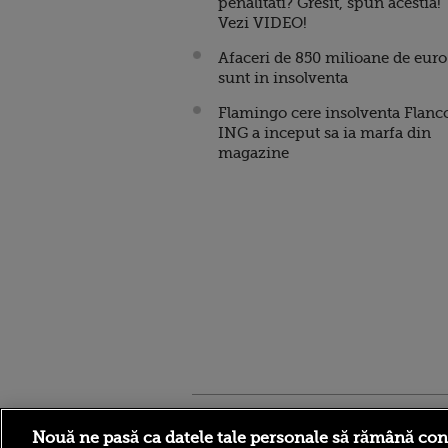
penalitati? Gresit, spun acestia!
Vezi VIDEO!
Afaceri de 850 milioane de euro
sunt in insolventa
Flamingo cere insolventa Flanc
ING a inceput sa ia marfa din
magazine
Stirileprotv.ro
ilike-it.
Nouă ne pasă ca datele tale personale să rămână con