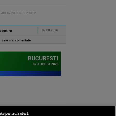
Ads by INTERNET PROTV
ncont.ro
07.08.2026
cele mai comentate
Sport.ro
ele pentru a oferi: