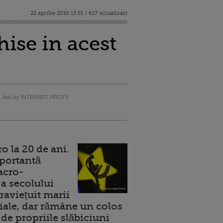
22 aprilie 2010 13:51 / 617 vizualizari
hise in acest
Ads by INTERNET PROTV
 la 20 de ani.
portantă
acro-
a secolului
raviețuit marii
ale, dar rămâne un colos
de propriile slăbiciuni