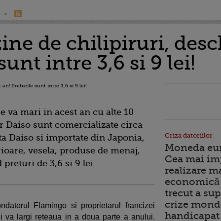
ne de chilipiruri, desc
sunt intre 3,6 si 9 lei!
 va mari in acest an cu alte 10
r Daiso sunt comercializate circa
Criza datoriilor
ta Daiso si importate din Japonia,
Moneda euro
rioare, vesela, produse de menaj,
Cea mai im
 preturi de 3,6 si 9 lei.
realizare m
economică 
trecut a sup
crize mondi
datorul Flamingo si proprietarul francizei
handicapat 
 va largi reteaua in a doua parte a anului.