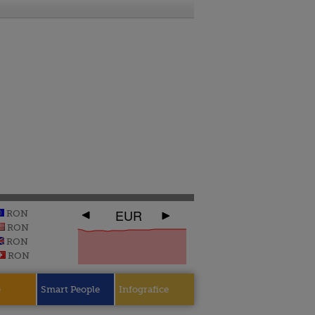
EUR
RON
RON
RON
RON
e
Smart People
Infografice