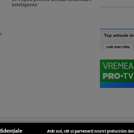
inteligente
o.
Top articole i
cele mai citite
ro
foodstory.ro
Procinema.ro
fidențiale
Atât noi, cât și partenerii noștri prelucrăm dat