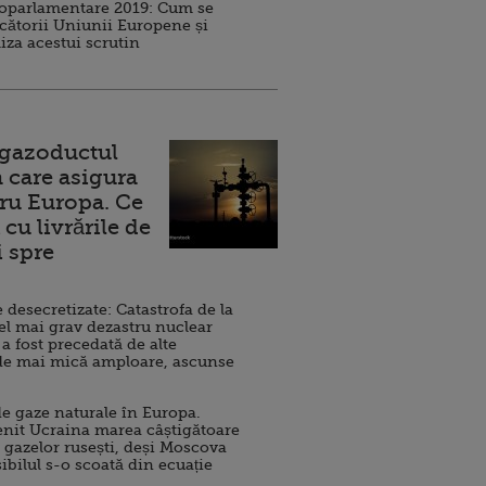
roparlamentare 2019: Cum se
cătorii Uniunii Europene și
iza acestui scrutin
 gazoductul
 care asigura
ru Europa. Ce
cu livrările de
i spre
esecretizate: Catastrofa de la
el mai grav dezastru nuclear
 a fost precedată de alte
de mai mică amploare, ascunse
e gaze naturale în Europa.
nit Ucraina marea câștigătoare
 gazelor rusești, deși Moscova
sibilul s-o scoată din ecuație