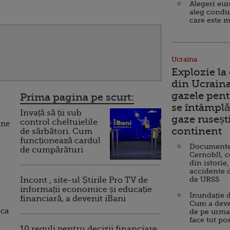
Alegeri eu
aleg condu
care este m
Ucraina
Explozie la
din Ucraina
gazele pent
Prima pagina pe scurt:
se întâmplă 
Invață să ții sub
gaze ruseșt
control cheltuielile
ine
continent
de sărbători. Cum
funcționează cardul
Documente d
de cumpărături
Cernobîl, c
din istorie,
accidente 
de URSS
Incont , site-ul Știrile Pro TV de
informații economice și educație
Inundație d
financiară, a devenit iBani
Cum a deve
 ca
de pe urma
face tot po
10 reguli pentru decizii financiare