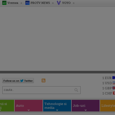
Vremea
PROTV NEWS
VOYO
1 EUR
1 USD
1 GBP
1 CHF
i si
Tehnologie si
Auto
Job-uri
Lifestyl
i
media