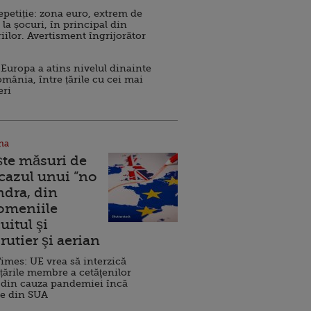
repetiție: zona euro, extrem de
 la șocuri, în principal din
iilor. Avertisment îngrijorător
Europa a atins nivelul dinainte
omânia, între țările cu cei mai
eri
na
ște măsuri de
 cazul unui ”no
ndra, din
Domeniile
uitul şi
rutier şi aerian
imes: UE vrea să interzică
 țările membre a cetăţenilor
 din cauza pandemiei încă
ve din SUA