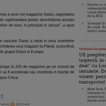
Istorie cu 
vulnerabilă
cauza dator
erea a zece noi magazine Daiso, majoritatea
de la BCE
itia suplimentara pentru deschiderea acestor
Șomajul în 
ion de euro, in principal in stocuri",
a spus
de criză. R
puțini șom
e vanzare Daiso a intrat in luna noiembrie
hiderea unui magazin la Pitesti, acela fiind,
Uniunea Europea
 de grupul Daiso in Europa.
UE pregăte
urgență, în
deal” cu Lo
junga la 100 de magazine pe un orizont de
ianuarie. 
i va fi accelerata sau incetinita in functie de
vizate: pesc
 spus Cinca.
transportul 
New York T
intrarea în
t
americani,
foarte acti
Twitter
RSS Feed