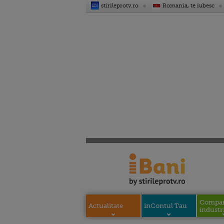
stirileprotv.ro
Romania, te iubesc
Compani
Actualitate
inContul Tau
industri