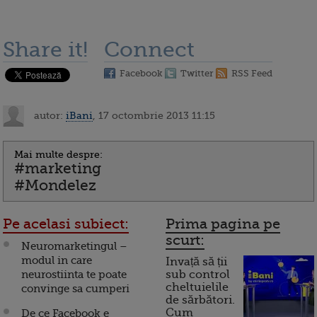
Share it!
Connect
Facebook
Twitter
RSS Feed
autor:
iBani
, 17 octombrie 2013 11:15
Mai multe despre:
#marketing
#Mondelez
Pe acelasi subiect:
Prima pagina pe
scurt:
Neuromarketingul –
modul in care
Invață să ții
neurostiinta te poate
sub control
cheltuielile
convinge sa cumperi
de sărbători.
Cum
De ce Facebook e