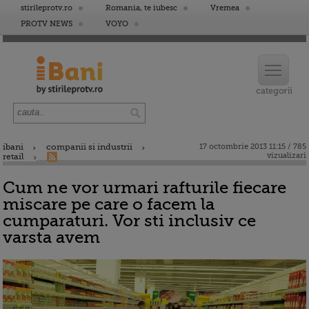
stirileprotv.ro
Romania, te iubesc
Vremea
PROTV NEWS
VOYO
ibani
companii si industrii
17 octombrie 2013 11:15 / 785
vizualizari
retail
Cum ne vor urmari rafturile fiecare
miscare pe care o facem la
cumparaturi. Vor sti inclusiv ce
varsta avem