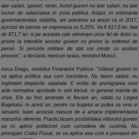
taie salarii, sporuri, nimic. Acest guvern nu taie salarii, nu taie
lucruri de salarizarea in zona publica. Astazi, in ordonanta
guvernamentala stabilita, am placerea sa anunt ca in 2017,
punctul de pensie se majoreaza cu 5.25%. Va fi 917,5 lei, fata
de 871,7 lei, si pe aceasta cale eliminam orice fel de dubii cu
privire la intentiile acestui guvern cu privire la sistemul de
pensii. Si pensiile militare de stat vor creste cu acelasi
procent.",
a declarat, miercuri seara, ministrul Muncii.
Anca Dragu, ministrul Finantelor Publice: "
Viitorul guvern isi
va aplica politica asa cum considera. Nu taiem salarii, nu
inghetam drepturile salariale. E vorba de prorograrea unor
acte normative aprobate in anii trecuti, in general inainte de
criza. Ele au fost amanate in fiecare an, odata cu Legea
Bugetului. In acest an, pentru ca bugetul ar putea sa vina in
ianuarie, luam aceasta masura de a amana implementarea
masurilor aferente. Practic,lasam posibilitatea viitorului guvern
sa isi aplice politicicel cum considera de cuviinta. Nu
prorogam Codul Fiscal, se va aplica asa cum e prevazut din