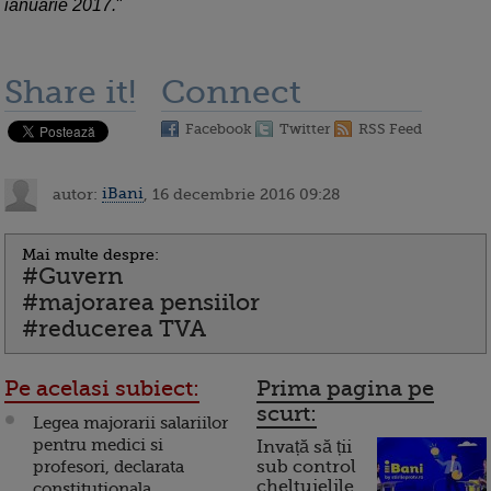
ianuarie 2017.
"
Share it!
Connect
Facebook
Twitter
RSS Feed
autor:
iBani
, 16 decembrie 2016 09:28
Mai multe despre:
#Guvern
#majorarea pensiilor
#reducerea TVA
Pe acelasi subiect:
Prima pagina pe
scurt:
Legea majorarii salariilor
pentru medici si
Invață să ții
profesori, declarata
sub control
cheltuielile
constitutionala.