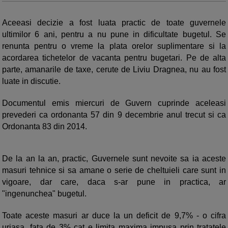
Aceeasi decizie a fost luata practic de toate guvernele
ultimilor 6 ani, pentru a nu pune in dificultate bugetul. Se
renunta pentru o vreme la plata orelor suplimentare si la
acordarea tichetelor de vacanta pentru bugetari. Pe de alta
parte, amanarile de taxe, cerute de Liviu Dragnea, nu au fost
luate in discutie.
Documentul emis miercuri de Guvern cuprinde aceleasi
prevederi ca ordonanta 57 din 9 decembrie anul trecut si ca
Ordonanta 83 din 2014.
De la an la an, practic, Guvernele sunt nevoite sa ia aceste
masuri tehnice si sa amane o serie de cheltuieli care sunt in
vigoare, dar care, daca s-ar pune in practica, ar
"ingenunchea" bugetul.
Toate aceste masuri ar duce la un deficit de 9,7% - o cifra
uriasa, fata de 3% cat e limita maxima impusa prin tratatele