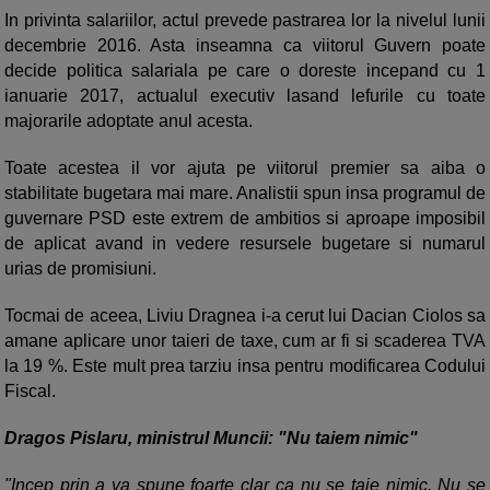
In privinta salariilor, actul prevede pastrarea lor la nivelul lunii
decembrie 2016. Asta inseamna ca viitorul Guvern poate
decide politica salariala pe care o doreste incepand cu 1
ianuarie 2017, actualul executiv lasand lefurile cu toate
majorarile adoptate anul acesta.
Toate acestea il vor ajuta pe viitorul premier sa aiba o
stabilitate bugetara mai mare. Analistii spun insa programul de
guvernare PSD este extrem de ambitios si aproape imposibil
de aplicat avand in vedere resursele bugetare si numarul
urias de promisiuni.
Tocmai de aceea, Liviu Dragnea i-a cerut lui Dacian Ciolos sa
amane aplicare unor taieri de taxe, cum ar fi si scaderea TVA
la 19 %. Este mult prea tarziu insa pentru modificarea Codului
Fiscal.
Dragos Pislaru, ministrul Muncii: "Nu taiem nimic"
"Incep prin a va spune foarte clar ca nu se taie nimic. Nu se