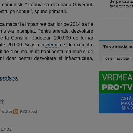
de pe urma
 de comunisti. “Trebuia sa dea banii Guvernul,
face tot po
estru pe conturi”, spune primarul.
ca macar la impartirea banilor pe 2014 sa fie
nu s-a intamplat. Pentru arierate, dezvoltare
 de la Consiliul Judetean 100.000 de lei iar
le, 20.000. Si asta in
vreme
ce, de exemplu,
Top articole i
t de 4 ori mai multi bani pentru drumuri si de
i doar pentru dezvoltare si infractructura,
cele mai citite
protv.ro.
t
Twitter
RSS Feed
 17:02