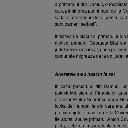
a primarului din Damuc, o localitate
ca a primit prea putini bani de la 
sa faca referendum local pentru ca 
sunt oameni seriosi”.
Initiativa i-a placut si primarului d
motive, primarul Georgeta Blaj s-a 
judet vecin. Asa incat, daca pe vremu
comunele migreaza de la un judet la 
Arieratele s-au nascut la sat
In cazul primarului din Damuc, luc
potrivit MinisteruluI Finantelor, ar
oraselor Piatra Neamt si Targu Neam
lovita de inundatiile din vara anulu
promita ajutor financiar de la Guve
fie ajutat, spune primarul Anton Co
pilda, cele cu masuratorile necesa