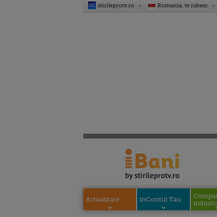
stirileprotv.ro
Romania, te iubesc
Compani
Actualitate
inContul Tau
industri