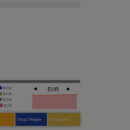
EUR
RON
RON
RON
RON
e
Smart People
Infografice