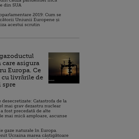
 din cauza pandemiei încă
ve din SUA
roparlamentare 2019: Cum se
cătorii Uniunii Europene și
iza acestui scrutin
 gazoductul
 care asigura
ru Europa. Ce
cu livrările de
i spre
esecretizate: Catastrofa de la
el mai grav dezastru nuclear
 a fost precedată de alte
de mai mică amploare, ascunse
e gaze naturale în Europa.
nit Ucraina marea câștigătoare