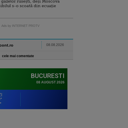
 gazelor rusești, deși Moscova
sibilul s-o scoată din ecuație
Ads by INTERNET PROTV
ncont.ro
08.08.2026
cele mai comentate