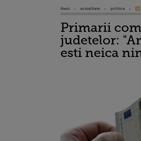
ibani
actualitate
politica
Primarii com
judetelor: "A
esti neica ni