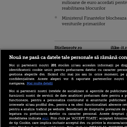
milioane de euro acordati pentr
reabilitarea blocurilor
Ministerul Finantelor blocheaza
veniturile primariilor
Stirileprotv.ro
ilike-it.
Nouă ne pasă ca datele tale personale să rămână con
Noi și partenerii noștri
201
stocăm și/sau accesăm informații pe disp
identificatorii cookie unici pentru prelucrarea datelor cu caracter person
gestiona alegerile dvs. făcând clic mai jos sau în orice moment, pe 
confidențialitate. Aceste alegeri vor fi raportate partenerilor noștr
navigarea.
Mai multe detalii
Cele mai puternice
pașapoarte din lume în
Noi si partenerii nostri (retelele de socializare si agentiile de publicita
2026. Pe ce loc se află
furnizorii nostri de servicii de date analitice) prelucram date pentru a p
România și câte destinații
functioneze, pentru a personaliza continutul si anunturile publicitare
pot vizita românii fără viză
interesele si/sau profilul dvs., pentru a va oferi functionalitati aferente ret
pentru a analiza traficul pe website. Beneficiati de drepturile prevazute de
Ce l-a nemulțumit pe
Zelenski la Belgrad, în
legatura cu prelucrarea datelor cu caracter personal. Aceste drepturi 
prima sa vizită oficială în
aici
modalitatea indicata
. Prin click pe “ACCEPT TOATE”, acceptati folosire
Serbia: „Ucraina nu are timp
de tip Cookie, care implica inclusiv acceptul dvs. cu privire la stocarea/acc
pentru scepticism”