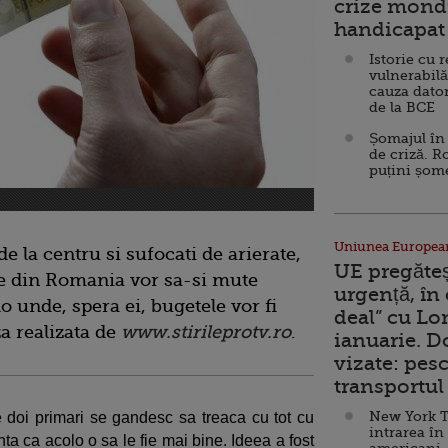
crize mondi
handicapat 
Istorie cu 
vulnerabilă
cauza dator
de la BCE
Șomajul în 
de criză. R
puțini șom
Uniunea Europea
e la centru si sufocati de arierate,
UE pregăte
e din Romania vor sa-si mute
urgență, în
olo unde, spera ei, bugetele vor fi
deal” cu Lo
a realizata de
www.stirileprotv.ro
.
ianuarie. 
vizate: pesc
transportul 
New York T
 doi primari se gandesc sa treaca cu tot cu
intrarea în
ta ca acolo o sa le fie mai bine. Ideea a fost