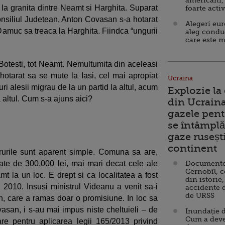
americani,
 la granita dintre Neamt si Harghita. Suparat
foarte acti
Consiliul Judetean, Anton Covasan s-a hotarat
Alegeri eu
Damuc sa treaca la Harghita. Fiindca “ungurii
aleg condu
care este m
in Botesti, tot Neamt. Nemultumita din aceleasi
hotarat sa se mute la Iasi, cel mai apropiat
Ucraina
ri alesii migrau de la un partid la altul, acum
Explozie la
altul. Cum s-a ajuns aici?
din Ucraina
gazele pent
se întâmplă 
gaze ruseșt
continent
rurile sunt aparent simple. Comuna sa are,
ierate de 300.000 lei, mai mari decat cele ale
Documente d
Cernobîl, c
t la un loc. E drept si ca localitatea a fost
din istorie,
i 2010. Insusi ministrul Videanu a venit sa-i
accidente 
de URSS
rn, care a ramas doar o promisiune. In loc sa
vasan, i s-au mai impus niste cheltuieli – de
Inundație d
Cum a deve
re pentru aplicarea legii 165/2013 privind