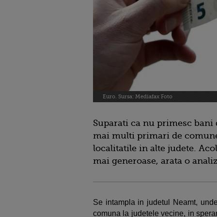
Euro. Sursa: Mediafax Foto
Suparati ca nu primesc bani d
mai multi primari de comun
localitatile in alte judete. Ac
mai generoase, arata o analiz
Se intampla in judetul Neamt, unde
comuna la judetele vecine, in speran