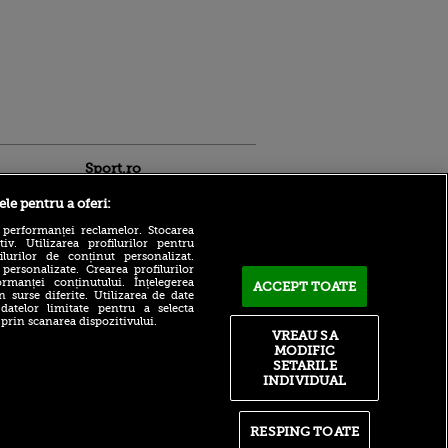
Sport.ro
ele pentru a oferi:
 performanței reclamelor. Stocarea
v. Utilizarea profilurilor pentru
ilurilor de conținut personalizat.
 personalizate. Crearea profilurilor
rmanței conținutului. Înțelegerea
ACCEPT TOATE
n surse diferite. Utilizarea de date
 datelor limitate pentru a selecta
ACUM: Ipswich - Rayo
ldau din
 prin scanarea dispozitivului.
Vallecano 3-0, pe VOYO
 și
VREAU SA
Sport 1: greșeli în lanț la
 logodnica
MODIFIC
echipa lui Andrei Rațiu!
 sunt
SETARILE
ă criminală
INDIVIDUAL
Ioan Becali a șters pe jos cu
vedetele de la FCSB: ”Le-a
ntru
intrat în cap că-s jucători,
ita lui,
nu se mai cred pământeni!”
t tată!
RESPING TOATE
Câți bani trebuie să