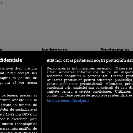
u
ro
foodstory.ro
Procinema.ro
fidențiale
Atât noi, cât și partenerii noștri prelucrăm dat
ozitivul dvs., precum
Dezvoltarea și îmbunătățirea serviciilor. Măsurarea
și/sau accesarea informațiilor de pe un dispoziti
al. Puteți accepta sau
selectarea conținutului personalizat. Crearea prof
pagina cu politica de
Utilizarea profilurilor pentru selectarea publicității
i și nu vă vor afecta
pentru publicitate personalizată. Măsurarea perfo
publicului prin statistici sau combinații de date di
limitate pentru a selecta publicitatea. Utilizarea
(P) Descoperă Lumea
Nikolaj Coster-Wa
conținutul. Date precise de geolocație și identificarea
te partenere, precum si
Evenimentelor din România
Urzeala Tronurilor
ermite website-ului sa
Listă parteneri (furnizori)
cu Transilvania Events!
Annabelle Wallis,
 afisate in functie de
lui Sebastian Stan,
(P) Raku, gaming intens și o
elelor de socializare si
prinși într-o curs
pauză binemeritată cu...
 art. 15-22 din GDPR in
pizza Guseppe
Emoții intense pe
pot fi exercitate prin
Sebastian Stan! Iub
a tuturor Tehnologiilor
(P) Poți folosi bonurile de
Annabelle, l-a făcu
masă pentru a comanda
esarea informatiilor de
mâncare acasă? Lista