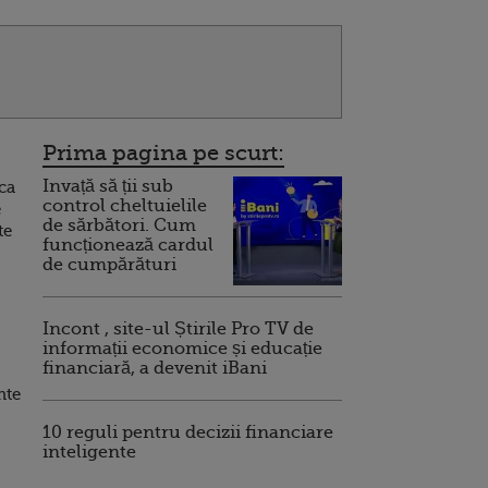
Prima pagina pe scurt:
Invață să ții sub
ca
control cheltuielile
e
de sărbători. Cum
te
funcționează cardul
de cumpărături
Incont , site-ul Știrile Pro TV de
informații economice și educație
financiară, a devenit iBani
nte
10 reguli pentru decizii financiare
inteligente