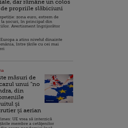
ale, dar rămâne un colos
de propriile slăbiciuni
repetiție: zona euro, extrem de
 la șocuri, în principal din
iilor. Avertisment îngrijorător
Europa a atins nivelul dinainte
omânia, între țările cu cei mai
eri
na
ște măsuri de
 cazul unui ”no
ndra, din
Domeniile
uitul şi
rutier şi aerian
imes: UE vrea să interzică
 țările membre a cetăţenilor