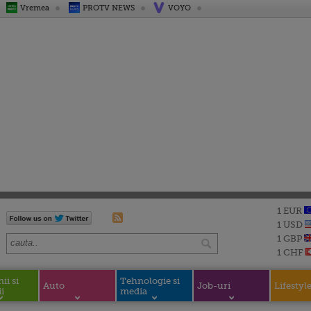
Vremea
PROTV NEWS
VOYO
1 EUR
1 USD
1 GBP
1 CHF
i si
Tehnologie si
Auto
Job-uri
Lifestyl
i
media