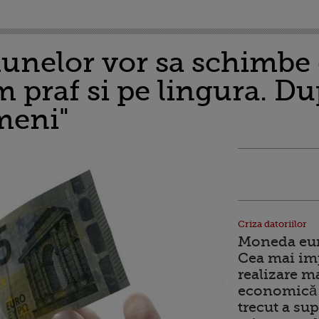
unelor vor sa schimbe 
m praf si pe lingura. Du
meni"
Criza datoriilor
Moneda euro
Cea mai im
realizare m
economică 
trecut a sup