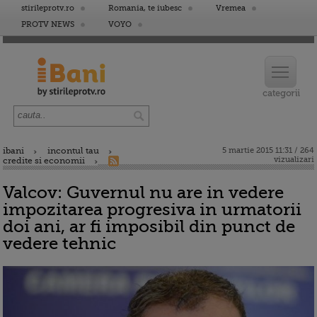
stirileprotv.ro
Romania, te iubesc
Vremea
PROTV NEWS
VOYO
ibani
incontul tau
5 martie 2015 11:31 / 264
vizualizari
credite si economii
Valcov: Guvernul nu are in vedere
impozitarea progresiva in urmatorii
doi ani, ar fi imposibil din punct de
vedere tehnic